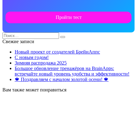
Пройти тест
Search
for:
Свежие записи
Новый проект от создателей БрейнАппс
С новым годом!
Зимняя распродажа 2025
Большое обновление тренажёров на BrainApps:
встречайте новый уровень удобства и эффективности!
🍁 Поздравляем с началом золотой осени! 🍁
Вам также может понравиться