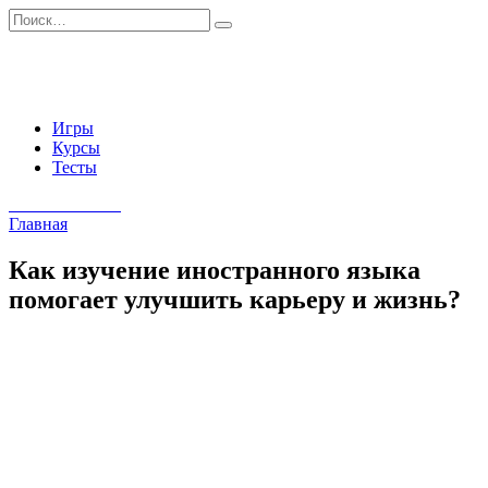
Перейти
Search
к
for:
содержанию
Игры
Курсы
Тесты
Начать занятия
Главная
Как изучение иностранного языка
помогает улучшить карьеру и жизнь?