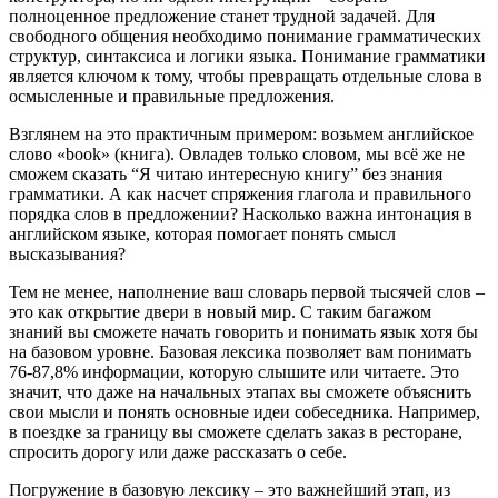
полноценное предложение станет трудной задачей. Для
свободного общения необходимо понимание грамматических
структур, синтаксиса и логики языка. Понимание грамматики
является ключом к тому, чтобы превращать отдельные слова в
осмысленные и правильные предложения.
Взглянем на это практичным примером: возьмем английское
слово «book» (книга). Овладев только словом, мы всё же не
сможем сказать “Я читаю интересную книгу” без знания
грамматики. А как насчет спряжения глагола и правильного
порядка слов в предложении? Насколько важна интонация в
английском языке, которая помогает понять смысл
высказывания?
Тем не менее, наполнение ваш словарь первой тысячей слов –
это как открытие двери в новый мир. С таким багажом
знаний вы сможете начать говорить и понимать язык хотя бы
на базовом уровне. Базовая лексика позволяет вам понимать
76-87,8% информации, которую слышите или читаете. Это
значит, что даже на начальных этапах вы сможете объяснить
свои мысли и понять основные идеи собеседника. Например,
в поездке за границу вы сможете сделать заказ в ресторане,
спросить дорогу или даже рассказать о себе.
Погружение в базовую лексику – это важнейший этап, из