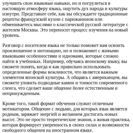
улучшить свои языковые навыки, но и погрузиться в
настоящую атмосферу языка, ощутить дух народа и культуры
изнутри. Представьте себе, как вы обсуждаете традиционные
рецепты французской кухни с парижанином или
обмениваетесь мыслями о классической русской литературе с
жителем Москвы. Это переносит процесс изучения на новый
уровень.
Разговор с носителем языка не только поможет вам освоить
произношение и интонацию, но и познакомит с живыми
языковыми особенностями и идиомами, которые сложно
найти в учебниках. Например, обучаясь японскому языку, вы
сможете понять, когда и как правильно использовать
определенные формы вежливости, что является важным
элементом японской культуры. А общаясь с американцем, вы
сможете уловить подводные камни и тонкости современного
сленга, что сделает ваше общение более естественным и
непринужденным.
Кроме того, такой формат обучения служит отличным
мотиватором. Общение с людьми, для которых язык является
родным, заряжает энергіей и желанием достигать новых
высот. Это не просто теоретические знания, а живая практика,
которая формирует уверенность в своих силах и возможности
свободного общения на иностранном языке.