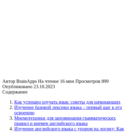
Автор
BrainApps
На чтение
16 мин
Просмотров
899
Опубликовано
23.10.2023
Содержание
Как успешно изучать язык: советы для начинающих
Изучение базовой лексики языка – первый шаг к его
освоению
Мнемотехники для запоминания грамматических
правил и времен английского языка
Изучение английского языка с упором на логику: Как