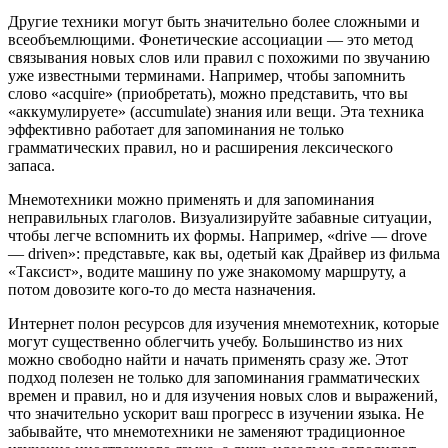
Другие техники могут быть значительно более сложными и
всеобъемлющими. Фонетические ассоциации — это метод
связывания новых слов или правил с похожими по звучанию
уже известными терминами. Например, чтобы запомнить
слово «acquire» (приобретать), можно представить, что вы
«аккумулируете» (accumulate) знания или вещи. Эта техника
эффективно работает для запоминания не только
грамматических правил, но и расширения лексического
запаса.
Мнемотехники можно применять и для запоминания
неправильных глаголов. Визуализируйте забавные ситуации,
чтобы легче вспомнить их формы. Например, «drive — drove
— driven»: представьте, как вы, одетый как Драйвер из фильма
«Таксист», водите машину по уже знакомому маршруту, а
потом довозите кого-то до места назначения.
Интернет полон ресурсов для изучения мнемотехник, которые
могут существенно облегчить учебу. Большинство из них
можно свободно найти и начать применять сразу же. Этот
подход полезен не только для запоминания грамматических
времен и правил, но и для изучения новых слов и выражений,
что значительно ускорит ваш прогресс в изучении языка. Не
забывайте, что мнемотехники не заменяют традиционное