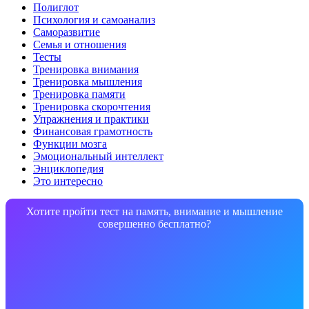
Полиглот
Психология и самоанализ
Саморазвитие
Семья и отношения
Тесты
Тренировка внимания
Тренировка мышления
Тренировка памяти
Тренировка скорочтения
Упражнения и практики
Финансовая грамотность
Функции мозга
Эмоциональный интеллект
Энциклопедия
Это интересно
Хотите пройти тест на память, внимание и мышление
совершенно бесплатно?