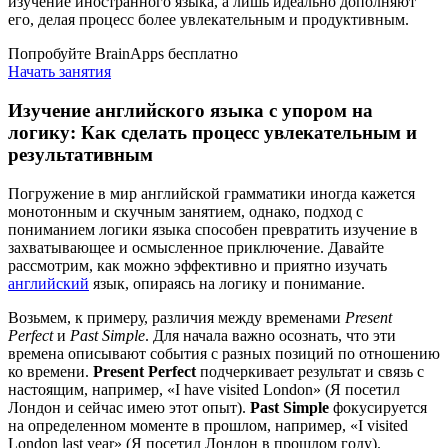
изучение иностранного языка, а лишь идеально дополняют
его, делая процесс более увлекательным и продуктивным.
Попробуйте BrainApps бесплатно
Начать занятия
Изучение английского языка с упором на
логику: Как сделать процесс увлекательным и
результативным
Погружение в мир английской грамматики иногда кажется
монотонным и скучным занятием, однако, подход с
пониманием логики языка способен превратить изучение в
захватывающее и осмысленное приключение. Давайте
рассмотрим, как можно эффективно и приятно изучать
английский
язык, опираясь на логику и понимание.
Возьмем, к примеру, различия между временами
Present
Perfect
и
Past Simple
. Для начала важно осознать, что эти
времена описывают события с разных позиций по отношению
ко времени.
Present Perfect
подчеркивает результат и связь с
настоящим, например, «I have visited London» (Я посетил
Лондон и сейчас имею этот опыт).
Past Simple
фокусируется
на определенном моменте в прошлом, например, «I visited
London last year» (Я посетил Лондон в прошлом году).