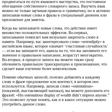
продвигаться по пути языкового мастерства, это постоянное
обогащение собственного словарного запаса. Выучить язык
можно не только заучивая правила и грамматику, но и активно
записывая новые слова и фразы в специальный дневник или
приложение для заметок.
Когда вы записываете новые слова, это действие имеет
множество положительных эффектов. Во-первых,
записывание помогает вам визуально закрепить слово в
памяти. Например, вас заинтересовало слово «serendipity» в
английском языке, которое означает ‘счастливая случайность’
— если вы запишите его, шансы на то, что вы запомните его
значение и правильное написание, возрастут многократно.
Во-вторых, в процессе записи вы можете также сразу
обозначить правильную транскрипцию и произношение, что
сделает ваше изучение более комплексным.
Помимо обычных записей, полезно добавлять к каждому
слову и фразе предложение или контекст, в котором оно
используется. Например, записав слово «ostentatious»
(показной, выставляющий напоказ), вы можете дополнить его
фразой: «His ostentatious display of wealth didn’t impress anyone.”
Это позволит лучше понять, как и в каких ситуациях можно
употребить данное слово.