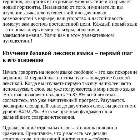
терпения, он приносит огромное удовольствие и открывает
новые горизонты. Независимо от того, начинаете ли вы
изучение языка для путешествий или для новых
возможностей в карьере, ваш упорство и настойчивость
помогут вам достичь поставленной цели. Каждый новый язык
– это новая дверь в мир культуры, общения и
взаимопонимания. Удачи вам в этом увлекательном
путешествии!
Изучение базовой лексики языка – первый шаг
к его освоению
Начать говорить на новом языке свободно – это как покорение
вершины. И первый шаг на этом пути – овладение базовой
лексикой. Когда вы изучаете первую тысячу наиболее часто
используемых слов, вы уже погружаетесь в мир нового языка.
Этот шаг позволяет овладеть 76-87,8% всей лексики –
согласитесь, это уже значительный прогресс. Разумеется,
расширив словарный запас до двух тысяч слов, вы достигнете
уровня 84-92,7%. Это уже прочный фундамент для
дальнейшего совершенствования.
Однако, знание отдельных слов – это лишь половина
сражения. Представьте, что у вас есть все детали
конструктора, но ни одной инструкции – собрать