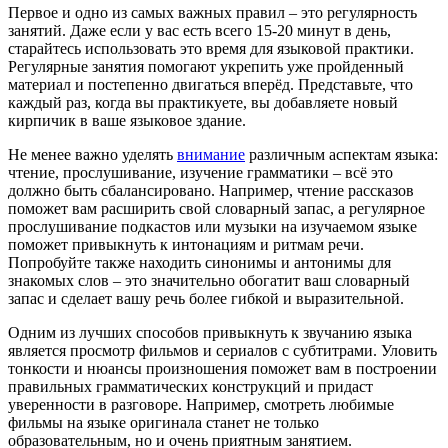
Первое и одно из самых важных правил – это регулярность
занятий. Даже если у вас есть всего 15-20 минут в день,
старайтесь использовать это время для языковой практики.
Регулярные занятия помогают укрепить уже пройденный
материал и постепенно двигаться вперёд. Представьте, что
каждый раз, когда вы практикуете, вы добавляете новый
кирпичик в ваше языковое здание.
Не менее важно уделять
внимание
различным аспектам языка:
чтение, прослушивание, изучение грамматики – всё это
должно быть сбалансировано. Например, чтение рассказов
поможет вам расширить свой словарный запас, а регулярное
прослушивание подкастов или музыки на изучаемом языке
поможет привыкнуть к интонациям и ритмам речи.
Попробуйте также находить синонимы и антонимы для
знакомых слов – это значительно обогатит ваш словарный
запас и сделает вашу речь более гибкой и выразительной.
Одним из лучших способов привыкнуть к звучанию языка
является просмотр фильмов и сериалов с субтитрами. Уловить
тонкости и нюансы произношения поможет вам в построении
правильных грамматических конструкций и придаст
уверенности в разговоре. Например, смотреть любимые
фильмы на языке оригинала станет не только
образовательным, но и очень приятным занятием.