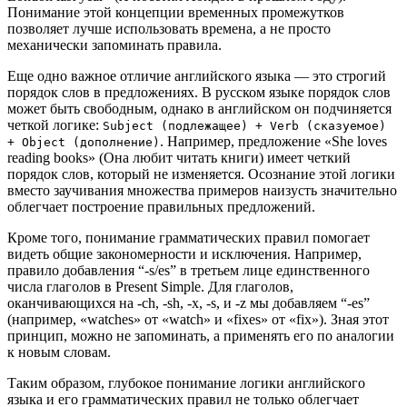
Понимание этой концепции временных промежутков
позволяет лучше использовать времена, а не просто
механически запоминать правила.
Еще одно важное отличие английского языка — это строгий
порядок слов в предложениях. В русском языке порядок слов
может быть свободным, однако в английском он подчиняется
четкой логике:
Subject (подлежащее) + Verb (сказуемое)
. Например, предложение «She loves
+ Object (дополнение)
reading books» (Она любит читать книги) имеет четкий
порядок слов, который не изменяется. Осознание этой логики
вместо заучивания множества примеров наизусть значительно
облегчает построение правильных предложений.
Кроме того, понимание грамматических правил помогает
видеть общие закономерности и исключения. Например,
правило добавления “-s/es” в третьем лице единственного
числа глаголов в Present Simple. Для глаголов,
оканчивающихся на -ch, -sh, -x, -s, и -z мы добавляем “-es”
(например, «watches» от «watch» и «fixes» от «fix»). Зная этот
принцип, можно не запоминать, а применять его по аналогии
к новым словам.
Таким образом, глубокое понимание логики английского
языка и его грамматических правил не только облегчает