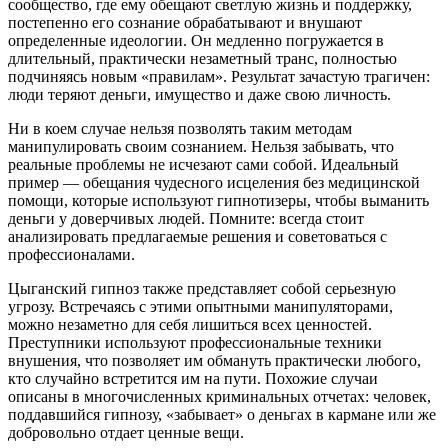
сообщество, где ему обещают светлую жизнь и поддержку,
постепенно его сознание обрабатывают и внушают
определенные идеологии. Он медленно погружается в
длительный, практически незаметный транс, полностью
подчиняясь новым «правилам». Результат зачастую трагичен:
люди теряют деньги, имущество и даже свою личность.
Ни в коем случае нельзя позволять таким методам
манипулировать своим сознанием. Нельзя забывать, что
реальные проблемы не исчезают сами собой. Идеальный
пример — обещания чудесного исцеления без медицинской
помощи, которые используют гипнотизеры, чтобы выманить
деньги у доверчивых людей. Помните: всегда стоит
анализировать предлагаемые решения и советоваться с
профессионалами.
Цыганский гипноз также представляет собой серьезную
угрозу. Встречаясь с этими опытными манипуляторами,
можно незаметно для себя лишиться всех ценностей.
Преступники используют профессиональные техники
внушения, что позволяет им обмануть практически любого,
кто случайно встретится им на пути. Похожие случаи
описаны в многочисленных криминальных отчетах: человек,
поддавшийся гипнозу, «забывает» о деньгах в кармане или же
добровольно отдает ценные вещи.