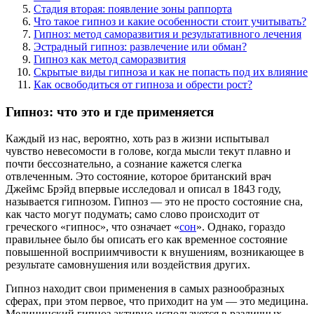
Стадия вторая: появление зоны раппорта
Что такое гипноз и какие особенности стоит учитывать?
Гипноз: метод саморазвития и результативного лечения
Эстрадный гипноз: развлечение или обман?
Гипноз как метод саморазвития
Скрытые виды гипноза и как не попасть под их влияние
Как освободиться от гипноза и обрести рост?
Гипноз: что это и где применяется
Каждый из нас, вероятно, хоть раз в жизни испытывал
чувство невесомости в голове, когда мысли текут плавно и
почти бессознательно, а сознание кажется слегка
отвлеченным. Это состояние, которое британский врач
Джеймс Брэйд впервые исследовал и описал в 1843 году,
называется гипнозом. Гипноз — это не просто состояние сна,
как часто могут подумать; само слово происходит от
греческого «гипнос», что означает «
сон
». Однако, гораздо
правильнее было бы описать его как временное состояние
повышенной восприимчивости к внушениям, возникающее в
результате самовнушения или воздействия других.
Гипноз находит свои применения в самых разнообразных
сферах, при этом первое, что приходит на ум — это медицина.
Медицинский гипноз активно используется в различных