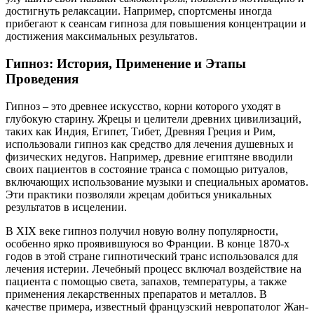
достигнуть релаксации. Например, спортсмены иногда
прибегают к сеансам гипноза для повышения концентрации и
достижения максимальных результатов.
Гипноз: История, Применение и Этапы
Проведения
Гипноз – это древнее искусство, корни которого уходят в
глубокую старину. Жрецы и целители древних цивилизаций,
таких как Индия, Египет, Тибет, Древняя Греция и Рим,
использовали гипноз как средство для лечения душевных и
физических недугов. Например, древние египтяне вводили
своих пациентов в состояние транса с помощью ритуалов,
включающих использование музыки и специальных ароматов.
Эти практики позволяли жрецам добиться уникальных
результатов в исцелении.
В XIX веке гипноз получил новую волну популярности,
особенно ярко проявившуюся во Франции. В конце 1870-х
годов в этой стране гипнотический транс использовался для
лечения истерии. Лечебный процесс включал воздействие на
пациента с помощью света, запахов, температуры, а также
применения лекарственных препаратов и металлов. В
качестве примера, известный французский невропатолог Жан-