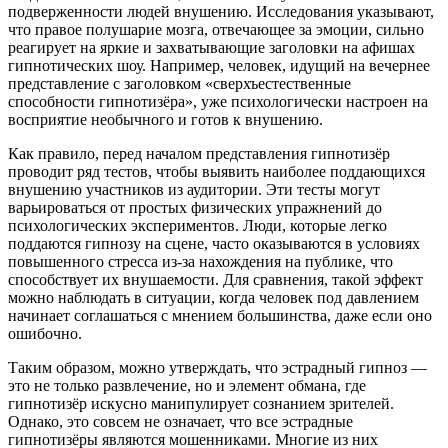
подверженности людей внушению. Исследования указывают,
что правое полушарие мозга, отвечающее за эмоции, сильно
реагирует на яркие и захватывающие заголовки на афишах
гипнотических шоу. Например, человек, идущий на вечернее
представление с заголовком «сверхъестественные
способности гипнотизёра», уже психологически настроен на
восприятие необычного и готов к внушению.
Как правило, перед началом представления гипнотизёр
проводит ряд тестов, чтобы выявить наиболее поддающихся
внушению участников из аудитории. Эти тесты могут
варьироваться от простых физических упражнений до
психологических экспериментов. Люди, которые легко
поддаются гипнозу на сцене, часто оказываются в условиях
повышенного стресса из-за нахождения на публике, что
способствует их внушаемости. Для сравнения, такой эффект
можно наблюдать в ситуации, когда человек под давлением
начинает соглашаться с мнением большинства, даже если оно
ошибочно.
Таким образом, можно утверждать, что эстрадный гипноз —
это не только развлечение, но и элемент обмана, где
гипнотизёр искусно манипулирует сознанием зрителей.
Однако, это совсем не означает, что все эстрадные
гипнотизёры являются мошенниками. Многие из них