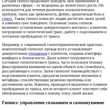
Сегодня гипноз продолжает находить свое применение в
различных сферах – от медицины до личностного роста. Он
используется для лечения различных психологических
проблем, таких как тревожность, фобии, хроническая боль и
стресс
. Также гипноз помогает людям достигать своих целей
и изменять свое поведение. Основные этапы гипноза
включают установление доверительного контакта с клиентом,
погружение в гипнотический транс, работу с подсознанием и
поэтапное пробуждение от транса.
Например, в современной гипнотерапевтической практике,
компетентный гипнолог прежде всего устанавливает
доверительные
отношения
с клиентом, создавая атмосферу
комфорта и безопасности. Далее клиент погружается в
состояние гипнотического транса, часто используя технику
фокусирования внимания на одном объекте или спокойного,
расслабляющего голоса. Затем гипнолог взаимодействует с
подсознанием клиента, предлагая позитивные внушения и
метафоры, способствующие решению проблемы или
достижению цели. Наконец, проводится медленное и плавное
пробуждение из транса, после которого клиент чувствует себя
обновленным и готовым к новому этапу своей жизни.
Гипноз: управление сознанием и самовнушение