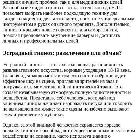
решения личных проблем, так и для медицинских целей.
Разнообразие видов гипноза – от классического до НЛП –
позволяет выбрать наиболее подходящую технику для
каждого пациента, делая этот метод поистине универсальным
инструментом в руках опытного терапевта. Дополнительно,
гипноз открывает новые горизонты для саморазвития,
помогая преодолевать внутренние барьеры и достигать
личных и профессиональных целей.
Эстрадный гипноз: развлечение или обман?
Эстрадный гипноз — это захватывающая разновидность
развлекательного искусства, корнями уходящая в 18-19 века.
Главная идея заключается в том, что гипнотизёр проводит
эффектное шоу на сцене, приглашая зрителей из зала и
погружая их в моментальный гипнотический транс. Это
создаёт незабываемую атмосферу, полную таинственности и
волшебства. Представьте себе человека, который под
влиянием гипноза начинает изображать петуха или говорить
на вымышленном языке; такие сцены неизбежно вызывают
смех и удивление у публики.
Однако, за этой видимой лёгкостью скрывается гораздо
больше. Гипнотизёры обладают непревзойденным искусством
воздействия на сознание, часто используя знание о