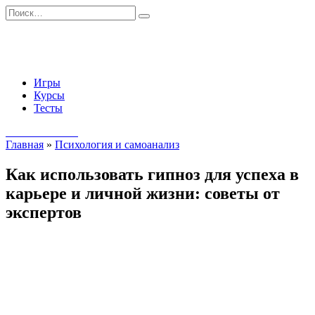
Перейти
Search
к
for:
содержанию
Игры
Курсы
Тесты
Начать занятия
Главная
»
Психология и самоанализ
Как использовать гипноз для успеха в
карьере и личной жизни: советы от
экспертов