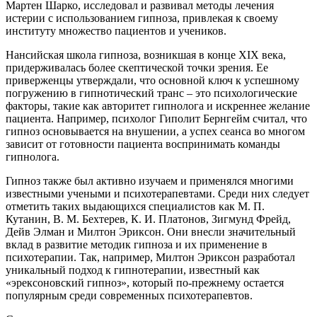
Мартен Шарко, исследовал и развивал методы лечения
истерии с использованием гипноза, привлекая к своему
институту множество пациентов и учеников.
Нансийская школа гипноза, возникшая в конце XIX века,
придерживалась более скептической точки зрения. Ее
приверженцы утверждали, что основной ключ к успешному
погружению в гипнотический транс – это психологические
факторы, такие как авторитет гипнолога и искреннее желание
пациента. Например, психолог Гиполит Бернгейм считал, что
гипноз основывается на внушении, а успех сеанса во многом
зависит от готовности пациента воспринимать команды
гипнолога.
Гипноз также был активно изучаем и применялся многими
известными учеными и психотерапевтами. Среди них следует
отметить таких выдающихся специалистов как М. П.
Кутанин, В. М. Бехтерев, К. И. Платонов, Зигмунд Фрейд,
Дейв Элман и Милтон Эриксон. Они внесли значительный
вклад в развитие методик гипноза и их применение в
психотерапии. Так, например, Милтон Эриксон разработал
уникальный подход к гипнотерапии, известный как
«эрексоновский гипноз», который по-прежнему остается
популярным среди современных психотерапевтов.