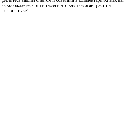
Делитесь вашим опытом и советами в комментариях! Как вы
освобождаетесь от гипноза и что вам помогает расти и
развиваться?