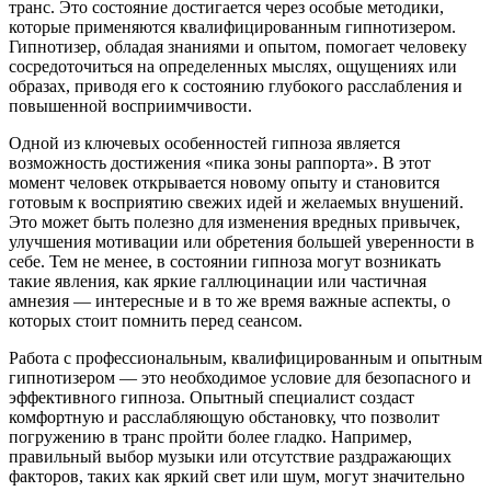
транс. Это состояние достигается через особые методики,
которые применяются квалифицированным гипнотизером.
Гипнотизер, обладая знаниями и опытом, помогает человеку
сосредоточиться на определенных мыслях, ощущениях или
образах, приводя его к состоянию глубокого расслабления и
повышенной восприимчивости.
Одной из ключевых особенностей гипноза является
возможность достижения «пика зоны раппорта». В этот
момент человек открывается новому опыту и становится
готовым к восприятию свежих идей и желаемых внушений.
Это может быть полезно для изменения вредных привычек,
улучшения мотивации или обретения большей уверенности в
себе. Тем не менее, в состоянии гипноза могут возникать
такие явления, как яркие галлюцинации или частичная
амнезия — интересные и в то же время важные аспекты, о
которых стоит помнить перед сеансом.
Работа с профессиональным, квалифицированным и опытным
гипнотизером — это необходимое условие для безопасного и
эффективного гипноза. Опытный специалист создаст
комфортную и расслабляющую обстановку, что позволит
погружению в транс пройти более гладко. Например,
правильный выбор музыки или отсутствие раздражающих
факторов, таких как яркий свет или шум, могут значительно