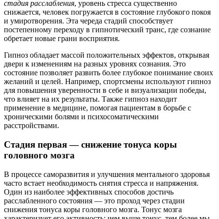
стадия расслабления
, уровень стресса существенно
снижается, человек погружается в состояние глубокого покоя
и умиротворения. Эта череда стадий способствует
постепенному переходу в гипнотический транс, где сознание
обретает новые грани восприятия.
Гипноз обладает массой положительных эффектов, открывая
двери к изменениям на разных уровнях сознания. Это
состояние позволяет развить более глубокое понимание своих
желаний и целей. Например, спортсмены используют гипноз
для повышения уверенности в себе и визуализации победы,
что влияет на их результаты. Также гипноз находит
применение в медицине, помогая пациентам в борьбе с
хроническими болями и психосоматическими
расстройствами.
Стадия первая — снижение тонуса коры
головного мозга
В процессе саморазвития и улучшения ментального здоровья
часто встает необходимость снятия стресса и напряжения.
Один из наиболее эффективных способов достичь
расслабленного состояния — это проход через стадии
снижения тонуса коры головного мозга. Тонус мозга
характеризует его активность: чем выше тонус, тем более мы