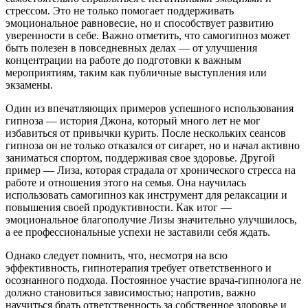
стрессом. Это не только помогает поддерживать
эмоциональное равновесие, но и способствует развитию
уверенности в себе. Важно отметить, что самогипноз может
быть полезен в повседневных делах — от улучшения
концентрации на работе до подготовки к важным
мероприятиям, таким как публичные выступления или
экзамены.
Один из впечатляющих примеров успешного использования
гипноза — история Джона, который много лет не мог
избавиться от привычки курить. После нескольких сеансов
гипноза он не только отказался от сигарет, но и начал активно
заниматься спортом, поддерживая свое здоровье. Другой
пример — Лиза, которая страдала от хронического стресса на
работе и отношения этого на семья. Она научилась
использовать самогипноз как инструмент для релаксации и
повышения своей продуктивности. Как итог —
эмоциональное благополучие Лизы значительно улучшилось,
а ее профессиональные успехи не заставили себя ждать.
Однако следует помнить, что, несмотря на всю
эффективность, гипнотерапия требует ответственного и
осознанного подхода. Постоянное участие врача-гипнолога не
должно становиться зависимостью; напротив, важно
научиться брать ответственность за собственное здоровье и