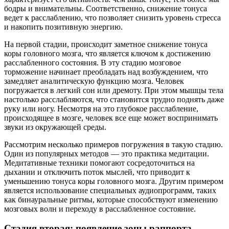
бодры и внимательны. Соответственно, снижение тонуса
ведет к расслаблению, что позволяет снизить уровень стресса
и накопить позитивную энергию.
На первой стадии, происходит заметное снижение тонуса
коры головного мозга, что является ключом к достижению
расслабленного состояния. В эту стадию мозговое
торможение начинает преобладать над возбуждением, что
замедляет аналитическую функцию мозга. Человек
погружается в легкий сон или дремоту. При этом мышцы тела
настолько расслабляются, что становится трудно поднять даже
руку или ногу. Несмотря на это глубокое расслабление,
происходящее в мозге, человек все еще может воспринимать
звуки из окружающей среды.
Рассмотрим несколько примеров погружения в такую стадию.
Один из популярных методов — это практика медитации.
Медитативные техники помогают сосредоточиться на
дыхании и отключить поток мыслей, что приводит к
уменьшению тонуса коры головного мозга. Другим примером
является использование специальных аудиопрограмм, таких
как бинауральные ритмы, которые способствуют изменению
мозговых волн и переходу в расслабленное состояние.
Стадия вторая: появление зоны раппорта