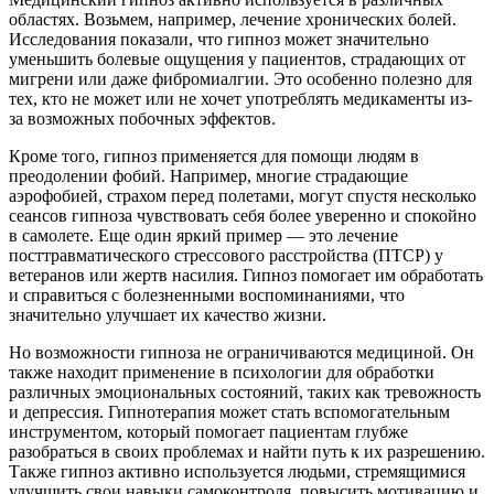
областях. Возьмем, например, лечение хронических болей.
Исследования показали, что гипноз может значительно
уменьшить болевые ощущения у пациентов, страдающих от
мигрени или даже фибромиалгии. Это особенно полезно для
тех, кто не может или не хочет употреблять медикаменты из-
за возможных побочных эффектов.
Кроме того, гипноз применяется для помощи людям в
преодолении фобий. Например, многие страдающие
аэрофобией, страхом перед полетами, могут спустя несколько
сеансов гипноза чувствовать себя более уверенно и спокойно
в самолете. Еще один яркий пример — это лечение
посттравматического стрессового расстройства (ПТСР) у
ветеранов или жертв насилия. Гипноз помогает им обработать
и справиться с болезненными воспоминаниями, что
значительно улучшает их качество жизни.
Но возможности гипноза не ограничиваются медициной. Он
также находит применение в психологии для обработки
различных эмоциональных состояний, таких как тревожность
и депрессия. Гипнотерапия может стать вспомогательным
инструментом, который помогает пациентам глубже
разобраться в своих проблемах и найти путь к их разрешению.
Также гипноз активно используется людьми, стремящимися
улучшить свои навыки самоконтроля, повысить мотивацию и