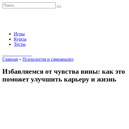
Перейти
Search
к
for:
содержанию
Игры
Курсы
Тесты
Начать занятия
Главная
»
Психология и самоанализ
Избавляемся от чувства вины: как это
поможет улучшить карьеру и жизнь