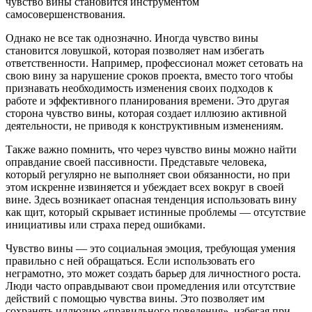
чувство вины становится инструментом
самосовершенствования.
Однако не все так однозначно. Иногда чувство вины
становится ловушкой, которая позволяет нам избегать
ответственности. Например, профессионал может сетовать на
свою вину за нарушение сроков проекта, вместо того чтобы
признавать необходимость изменения своих подходов к
работе и эффективного планирования времени. Это другая
сторона чувство вины, которая создает иллюзию активной
деятельности, не приводя к конструктивным изменениям.
Также важно помнить, что через чувство вины можно найти
оправдание своей пассивности. Представьте человека,
который регулярно не выполняет свои обязанности, но при
этом искренне извиняется и убеждает всех вокруг в своей
вине. Здесь возникает опасная тенденция использовать вину
как щит, который скрывает истинные проблемы — отсутствие
инициативы или страха перед ошибками.
Чувство вины — это социальная эмоция, требующая умения
правильно с ней обращаться. Если использовать его
неграмотно, это может создать барьер для личностного роста.
Люди часто оправдывают свои промедления или отсутствие
действий с помощью чувства вины. Это позволяет им
сохранять иллюзию «правильного поведения», избегая при