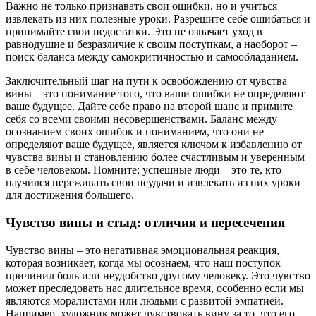
Важно не только признавать свои ошибки, но и учиться
извлекать из них полезные уроки. Разрешите себе ошибаться и
принимайте свои недостатки. Это не означает уход в
равнодушие и безразличие к своим поступкам, а наоборот –
поиск баланса между самокритичностью и самообладанием.
Заключительный шаг на пути к освобождению от чувства
вины – это понимание того, что ваши ошибки не определяют
ваше будущее. Дайте себе право на второй шанс и примите
себя со всеми своими несовершенствами. Баланс между
осознанием своих ошибок и пониманием, что они не
определяют ваше будущее, является ключом к избавлению от
чувства вины и становлению более счастливым и уверенным
в себе человеком. Помните: успешные люди – это те, кто
научился переживать свои неудачи и извлекать из них уроки
для достижения большего.
Чувство вины и стыд: отличия и пересечения
Чувство вины – это негативная эмоциональная реакция,
которая возникает, когда мы осознаем, что наш поступок
причинил боль или неудобство другому человеку. Это чувство
может преследовать нас длительное время, особенно если мы
являются моралистами или людьми с развитой эмпатией.
Например, художник может чувствовать вину за то, что его