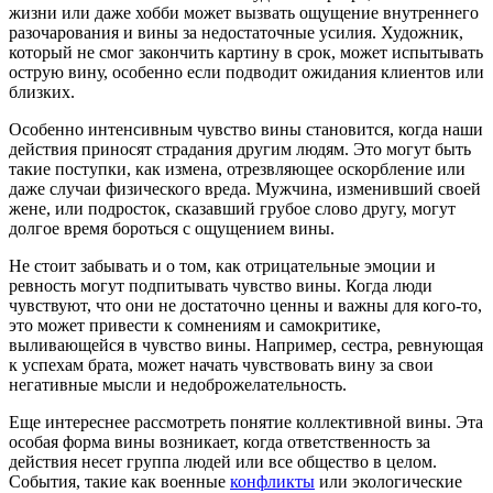
жизни или даже хобби может вызвать ощущение внутреннего
разочарования и вины за недостаточные усилия. Художник,
который не смог закончить картину в срок, может испытывать
острую вину, особенно если подводит ожидания клиентов или
близких.
Особенно интенсивным чувство вины становится, когда наши
действия приносят страдания другим людям. Это могут быть
такие поступки, как измена, отрезвляющее оскорбление или
даже случаи физического вреда. Мужчина, изменивший своей
жене, или подросток, сказавший грубое слово другу, могут
долгое время бороться с ощущением вины.
Не стоит забывать и о том, как отрицательные эмоции и
ревность могут подпитывать чувство вины. Когда люди
чувствуют, что они не достаточно ценны и важны для кого-то,
это может привести к сомнениям и самокритике,
выливающейся в чувство вины. Например, сестра, ревнующая
к успехам брата, может начать чувствовать вину за свои
негативные мысли и недоброжелательность.
Еще интереснее рассмотреть понятие коллективной вины. Эта
особая форма вины возникает, когда ответственность за
действия несет группа людей или все общество в целом.
События, такие как военные
конфликты
или экологические