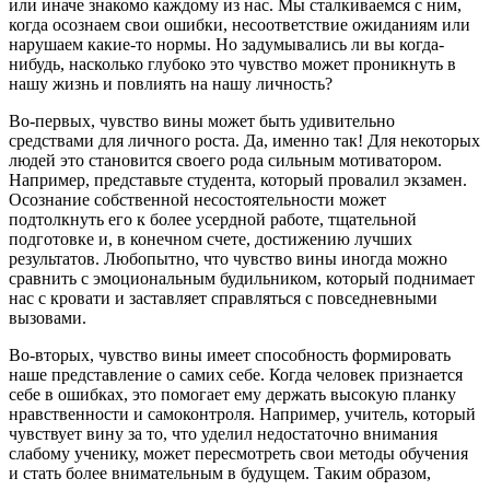
или иначе знакомо каждому из нас. Мы сталкиваемся с ним,
когда осознаем свои ошибки, несоответствие ожиданиям или
нарушаем какие-то нормы. Но задумывались ли вы когда-
нибудь, насколько глубоко это чувство может проникнуть в
нашу жизнь и повлиять на нашу личность?
Во-первых, чувство вины может быть удивительно
средствами для личного роста. Да, именно так! Для некоторых
людей это становится своего рода сильным мотиватором.
Например, представьте студента, который провалил экзамен.
Осознание собственной несостоятельности может
подтолкнуть его к более усердной работе, тщательной
подготовке и, в конечном счете, достижению лучших
результатов. Любопытно, что чувство вины иногда можно
сравнить с эмоциональным будильником, который поднимает
нас с кровати и заставляет справляться с повседневными
вызовами.
Во-вторых, чувство вины имеет способность формировать
наше представление о самих себе. Когда человек признается
себе в ошибках, это помогает ему держать высокую планку
нравственности и самоконтроля. Например, учитель, который
чувствует вину за то, что уделил недостаточно внимания
слабому ученику, может пересмотреть свои методы обучения
и стать более внимательным в будущем. Таким образом,