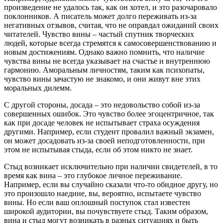
произведение не удалось так, как он хотел, и это разочаровало
поклонников. А писатель может долго переживать из-за
негативных отзывов, считая, что не оправдал ожиданий своих
читателей. Чувство вины – частый спутник творческих
людей, которые всегда стремятся к самосовершенствованию и
новым достижениям. Однако важно помнить, что наличие
чувства вины не всегда указывает на счастье и внутреннюю
гармонию. Аморальным личностям, таким как психопаты,
чувство вины зачастую не знакомо, и они живут вне этих
моральных дилемм.
С другой стороны, досада – это недовольство собой из-за
совершенных ошибок. Это чувство более эгоцентричное, так
как при досаде человек не испытывает страха осуждения
другими. Например, если студент провалил важный экзамен,
он может досадовать из-за своей неподготовленности, при
этом не испытывая стыда, если об этом никто не знает.
Стыд возникает исключительно при наличии свидетелей, в то
время как вина – это глубокое личное переживание.
Например, если вы случайно сказали что-то обидное другу, но
это произошло наедине, вы, вероятно, испытаете чувство
вины. Но если ваш оплошный поступок стал известен
широкой аудитории, вы почувствуете стыд. Таким образом,
вина и стыд могут возникать в разных ситуациях и быть