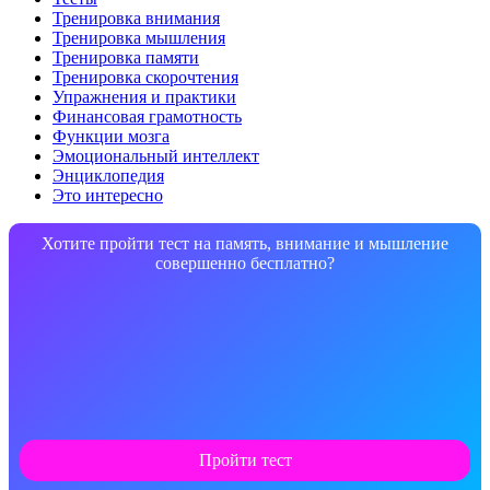
Тренировка внимания
Тренировка мышления
Тренировка памяти
Тренировка скорочтения
Упражнения и практики
Финансовая грамотность
Функции мозга
Эмоциональный интеллект
Энциклопедия
Это интересно
Хотите пройти тест на память, внимание и мышление
совершенно бесплатно?
Пройти тест