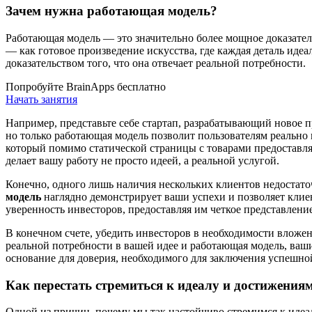
Зачем нужна работающая модель?
Работающая модель — это значительно более мощное доказател
— как готовое произведение искусства, где каждая деталь идеа
доказательством того, что она отвечает реальной потребности.
Попробуйте BrainApps бесплатно
Начать занятия
Например, представьте себе стартап, разрабатывающий новое 
но только работающая модель позволит пользователям реально 
который помимо статической страницы с товарами предоставля
делает вашу работу не просто идеей, а реальной услугой.
Конечно, одного лишь наличия нескольких клиентов недостаточ
модель
наглядно демонстрирует ваши успехи и позволяет клие
уверенность инвесторов, предоставляя им четкое представлени
В конечном счете, убедить инвесторов в необходимости вложен
реальной потребности в вашей идее и работающая модель, ваш
основание для доверия, необходимого для заключения успешно
Как перестать стремиться к идеалу и достижения
Одной из причин, почему мы так настойчиво стремимся к идеа