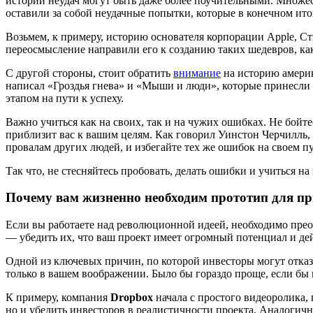
истории неудач могут быть даже более поучительными. Множ
оставили за собой неудачные попытки, которые в конечном итог
Возьмем, к примеру, историю основателя корпорации Apple, Ст
переосмысление направили его к созданию таких шедевров, как 
С другой стороны, стоит обратить
внимание
на историю америк
написал «Гроздья гнева» и «Мыши и люди», которые принесли 
этапом на пути к успеху.
Важно учиться как на своих, так и на чужих ошибках. Не бойте
приблизит вас к вашим целям. Как говорил Уинстон Черчилль, 
провалам других людей, и избегайте тех же ошибок на своем пу
Так что, не стесняйтесь пробовать, делать ошибки и учиться на
Почему вам жизненно необходим прототип для п
Если вы работаете над революционной идеей, необходимо прео
— убедить их, что ваш проект имеет огромный потенциал и де
Одной из ключевых причин, по которой инвесторы могут отказа
только в вашем воображении. Было бы гораздо проще, если бы
К примеру, компания
Dropbox
начала с простого видеоролика,
но и убедить инвесторов в реалистичности проекта. Аналогич