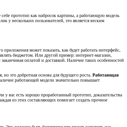
е себе прототип как набросок картины, а работающую модель
лик у нескольких пользователей, это является веским
 приложения может показать, как будет работать интерфейс,
авлять бюджетом. Или другой пример: интернет-магазин,
 заканчивая оплатой и доставкой. Наличие таких особенностей
 но это добротная основа для будущего роста.
Работающая
 наличие работающей модели значительно повышает
ли у вас есть хорошо проработанный прототип, доказательства
аждая из этих составляющих помогает создать прочное
ем. Это желание быть безупречными может заставить нас