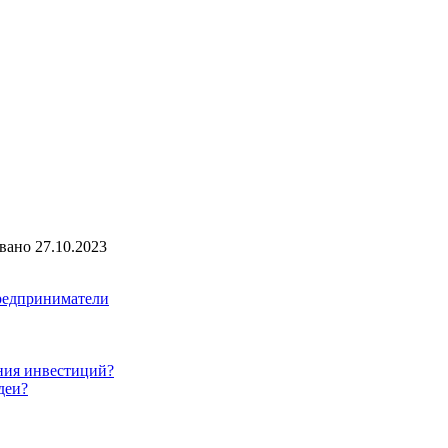
вано
27.10.2023
редприниматели
ния инвестиций?
деи?