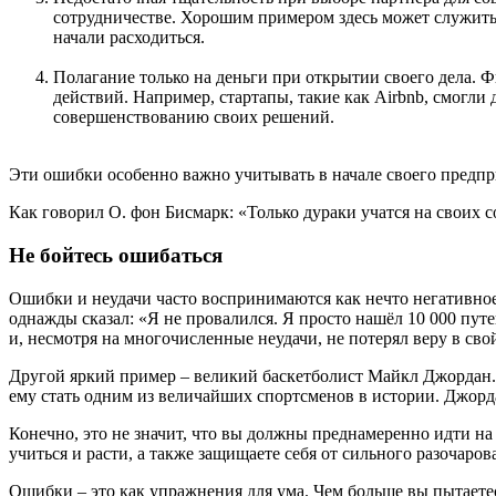
сотрудничестве. Хорошим примером здесь может служить
начали расходиться.
Полагание только на деньги при открытии своего дела. Ф
действий. Например, стартапы, такие как Airbnb, смогл
совершенствованию своих решений.
Эти ошибки особенно важно учитывать в начале своего предп
Как говорил О. фон Бисмарк: «Только дураки учатся на своих 
Не бойтесь ошибаться
Ошибки и неудачи часто воспринимаются как нечто негативно
однажды сказал: «Я не провалился. Я просто нашёл 10 000 пут
и, несмотря на многочисленные неудачи, не потерял веру в сво
Другой яркий пример – великий баскетболист Майкл Джордан. О
ему стать одним из величайших спортсменов в истории. Джорд
Конечно, это не значит, что вы должны преднамеренно идти на
учиться и расти, а также защищаете себя от сильного разочаров
Ошибки – это как упражнения для ума. Чем больше вы пытаетес