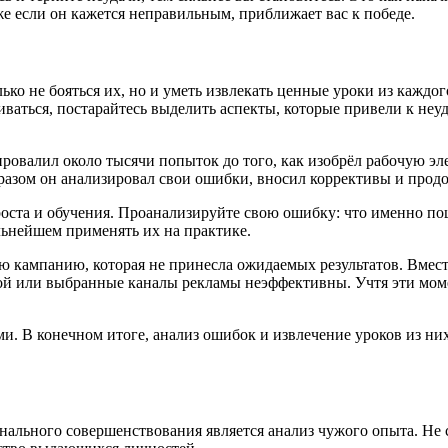
аже если он кажется неправильным, приближает вас к победе.
лько не бояться их, но и уметь извлекать ценные уроки из каждо
иваться, постарайтесь выделить аспекты, которые привели к неу
ровалил около тысячи попыток до того, как изобрёл рабочую эл
 разом он анализировал свои ошибки, вносил коррективы и продо
роста и обучения. Проанализируйте свою ошибку: что именно по
льнейшем применять их на практике.
ю кампанию, которая не принесла ожидаемых результатов. Вмест
ой или выбранные каналы рекламы неэффективны. Учтя эти моме
и. В конечном итоге, анализ ошибок и извлечение уроков из ни
нального совершенствования является анализ чужого опыта. Не