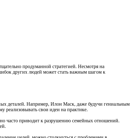
тщательно продуманной стратегией. Несмотря на
ошибок других людей может стать важным шагом к
ых деталей. Например, Илон Маск, даже будучи гениальным
у реализовывать свои идеи на практике.
, но часто приводит к разрушению семейных отношений.
ей.
падение целей, можно столкнуться с проблемами в