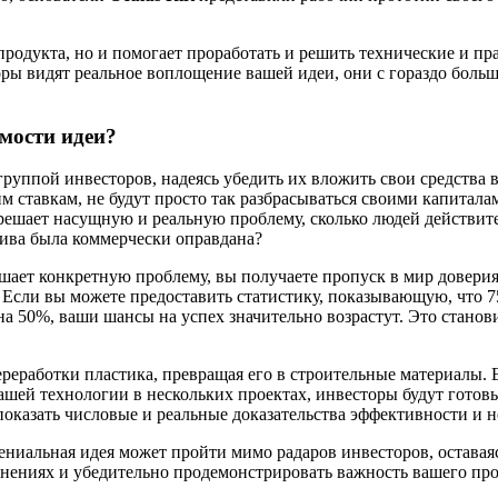
родукта, но и помогает проработать и решить технические и пра
ры видят реальное воплощение вашей идеи, они с гораздо больш
мости идеи?
д группой инвесторов, надеясь убедить их вложить свои средст
ставкам, не будут просто так разбрасываться своими капиталам
решает насущную и реальную проблему, сколько людей действите
тива была коммерчески оправдана?
 решает конкретную проблему, вы получаете пропуск в мир довер
 Если вы можете предоставить статистику, показывающую, что
 на 50%, ваши шансы на успех значительно возрастут. Это стано
реработки пластика, превращая его в строительные материалы. 
шей технологии в нескольких проектах, инвесторы будут готовы
 показать числовые и реальные доказательства эффективности и 
 гениальная идея может пройти мимо радаров инвесторов, остава
яснениях и убедительно продемонстрировать важность вашего про