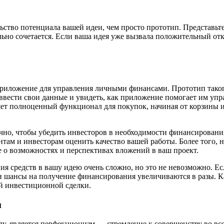
ьство потенциала вашей идеи, чем просто прототип. Представьт
льно сочетается. Если ваша идея уже вызвала положительный отк
приложение для управления личными финансами. Прототип такого
ввести свои данные и увидеть, как приложение помогает им упр
ет полноценный функционал для покупок, начиная от корзины и
но, чтобы убедить инвесторов в необходимости финансирования,
нтам и инвесторам оценить качество вашей работы. Более того,
е о возможностях и перспективах вложений в ваш проект.
ия средств в вашу идею очень сложно, но это не невозможно. Ес
и шансы на получение финансирования увеличиваются в разы. К
й инвестиционной сделки.
м
лу, является перфекционизм — стремление к совершенству во вс