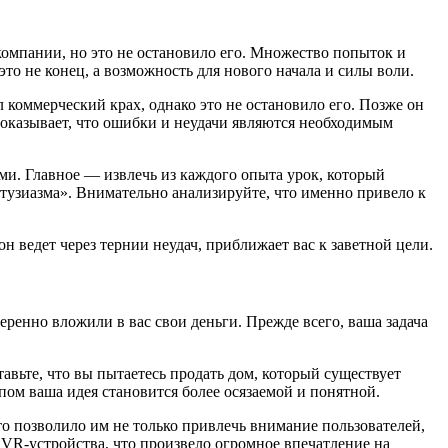
компании, но это не остановило его. Множество попыток и
то не конец, а возможность для нового начала и силы воли.
коммерческий крах, однако это не остановило его. Позже он
оказывает, что ошибки и неудачи являются необходимым
ами. Главное — извлечь из каждого опыта урок, который
энтузиазма». Внимательно анализируйте, что именно привело к
он ведет через тернии неудач, приближает вас к заветной цели.
ренно вложили в вас свои деньги. Прежде всего, ваша задача
авьте, что вы пытаетесь продать дом, который существует
ом ваша идея становится более осязаемой и понятной.
то позволило им не только привлечь внимание пользователей,
VR-устройства, что произвело огромное впечатление на