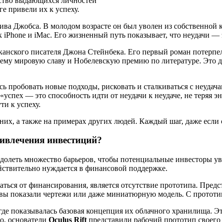
ество выдающихся личностей
е привели их к успеху.
ива Джобса. В молодом возрасте он был уволен из собственной 
iPhone и iMac. Его жизненный путь показывает, что неудачи — э
анского писателя Джона Стейнбека. Его первый роман потерпел 
ему мировую славу и Нобелевскую премию по литературе. Это д
сь пробовать новые подходы, рисковать и сталкиваться с неудач
«успех — это способность идти от неудачи к неудаче, не теряя 
ти к успеху.
 них, а также на примерах других людей. Каждый шаг, даже если 
ривлечения инвестиций?
долеть множество барьеров, чтобы потенциальные инвесторы уве
йствительно нуждается в финансовой поддержке.
ться от финансирования, является отсутствие прототипа. Предст
 вы показали чертежи или даже миниатюрную модель. С прототип
 где показывалась базовая концепция их облачного хранилища. Э
но, основатели
Oculus Rift
представили рабочий прототип своего 