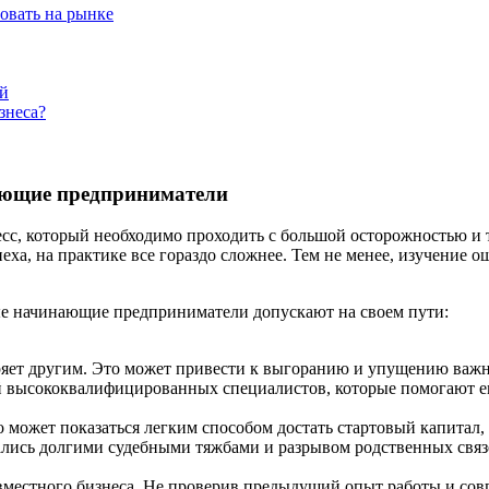
овать на рынке
й
знеса?
ающие предприниматели
сс, который необходимо проходить с большой осторожностью и 
ха, на практике все гораздо сложнее. Тем не менее, изучение 
ые начинающие предприниматели допускают на своем пути:
яет другим. Это может привести к выгоранию и упущению важн
 высококвалифицированных специалистов, которые помогают ем
 может показаться легким способом достать стартовый капитал
ались долгими судебными тяжбами и разрывом родственных связ
вместного бизнеса. Не проверив предыдущий опыт работы и сов