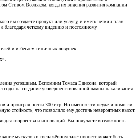
гом Стивом Возняком, когда их видения развития компании
ого вы создаете продукт или услугу, и иметь четкий план
, а благодаря четкому видению и постоянному
елей и избегаем типичных ловушек.
х».
овления успешным. Вспомним Томаса Эдисона, который
тил годы на создание усовершенствованной лампы накаливания
ков и проиграл почти 300 игр. Но именно эти неудачи помогли
ную стойкость, что позволило ему достичь невероятных высот.
тво для творчества и инноваций. Вы получаете возможность
чивание мускулов в тренажёрном зале: процесс может быть