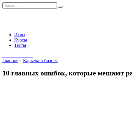
Перейти
Search
к
for:
содержанию
Игры
Курсы
Тесты
Начать занятия
Главная
»
Карьера и бизнес
10 главных ошибок, которые мешают р