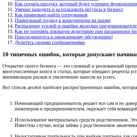
Как создать продукт, который будет успешно функционир
Умение находить и использовать ресурсы в бизнесе
Как правильно найти сотрудников
Правильный подход к конкуренции на рынке
Распыление усилий и ошибки молодых предпринимателе
Как не потерять лояльную аудиторию при расширении би
Присоединитесь к оживленному обсуждению!
Делитесь своими соображениями
10 типичных ошибок, которые допускают начин
Открытие своего бизнеса — это сложный и рискованный проце
многочисленные книги и статьи, которые обещают рецепты успе
минимизации рисков и увеличению шансов на успех.
Вот список десяти наиболее распространенных ошибок, котор
Начинающий предприниматель решает все сам и не довер
инженером и предпринимателем, окружает себя командой
Использование материальных средств родственников. Это
Известны случаи, когда займы у родственников заканчив
Недостаточная тщательность при выборе партнера для со