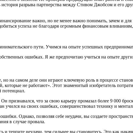
 история разрыва партнерства между Стивом Джобсом и его дру
инансирование важно, но не менее важно понимать, зачем и для к
и добиться успеха не благодаря огромным финансовым вливаниям
ринимательского пути. Учимся на опыте успешных предпринимат
собственных ошибках. Я же предпочитаю учиться на опыте други
е, но на самом деле они играют ключевую роль в процессе стан
ей, которые не работают». Этот знаменитый изобретатель потра
й потенциал.
н признавался, что за свою карьеру промазал более 9 000 брос
ан учился на своих ошибках, совершенствовал технику и менталь
 ошибки. Однако, позволяя себе неудачи, вы создаете пространс
ания в случае провала.
ь и терпите неудачи, тем сильнее вы становитесь. Это как нака