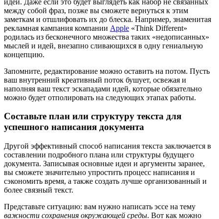
идеи. Даже если это будет выглядеть как набор не связанных
между собой фраз, позже вы сможете вернуться к этим
заметкам и отшлифовать их до блеска. Например, знаменитая
рекламная кампания компании
Apple
«Think Different»
родилась из бесконечного множества таких «недописанных»
мыслей и идей, внезапно сливающихся в одну гениальную
концепцию.
Запомните, редактирование можно оставить на потом. Пусть
ваш внутренний креативный поток бушует, освежая и
наполняя ваш текст эскападами идей, которые обязательно
можно будет отполировать на следующих этапах работы.
Составьте план или структуру текста для
успешного написания документа
Другой эффективный способ написания текста заключается в
составлении подробного плана или структуры будущего
документа. Записывая основные идеи и аргументы заранее,
вы сможете значительно упростить процесс написания и
сэкономить время, а также создать лучше организованный и
более связный текст.
Представьте ситуацию: вам нужно написать эссе на тему
важности сохранения окружающей среды
. Вот как можно