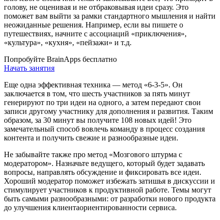
голову, не оценивая и не отбраковывая идеи сразу. Это
поможет вам выйти за рамки стандартного мышления и найти
неожиданные решения. Например, если вы пишете о
путешествиях, начните с ассоциаций «приключения»,
«культура», «кухня», «пейзажи» и т.д.
Попробуйте BrainApps бесплатно
Начать занятия
Еще одна эффективная техника — метод «6-3-5». Он
заключается в том, что шесть участников за пять минут
генерируют по три идеи на одного, а затем передают свои
записи другому участнику для дополнения и развития. Таким
образом, за 30 минут вы получите 108 новых идей! Это
замечательный способ вовлечь команду в процесс создания
контента и получить свежие и разнообразные идеи.
Не забывайте также про метод «Мозгового штурма с
модератором». Назначьте ведущего, который будет задавать
вопросы, направлять обсуждение и фиксировать все идеи.
Хороший модератор поможет избежать затишья в дискуссии и
стимулирует участников к продуктивной работе. Темы могут
быть самыми разнообразными: от разработки нового продукта
до улучшения клиентаориентированности сервиса.