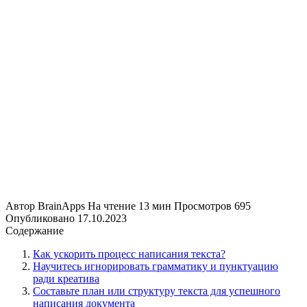
Автор
BrainApps
На чтение
13 мин
Просмотров
695
Опубликовано
17.10.2023
Содержание
Как ускорить процесс написания текста?
Научитесь игнорировать грамматику и пунктуацию
ради креатива
Составьте план или структуру текста для успешного
написания документа