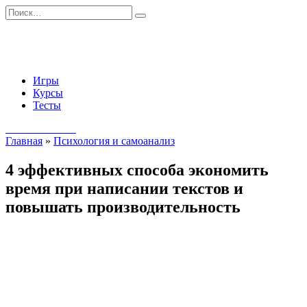
Перейти
Search
к
for:
содержанию
Игры
Курсы
Тесты
Начать занятия
Главная
»
Психология и самоанализ
4 эффективных способа экономить
время при написании текстов и
повышать производительность