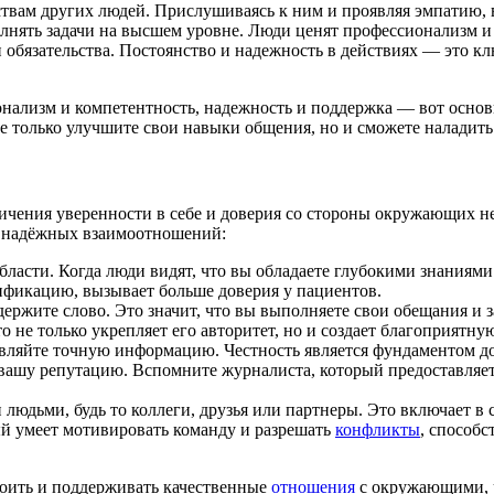
ствам других людей. Прислушиваясь к ним и проявляя эмпатию,
лнять задачи на высшем уровне. Люди ценят профессионализм и 
 обязательства. Постоянство и надежность в действиях — это к
ионализм и компетентность, надежность и поддержка — вот осн
только улучшите свои навыки общения, но и сможете наладить п
личения уверенности в себе и доверия со стороны окружающих н
и надёжных взаимоотношений:
бласти. Когда люди видят, что вы обладаете глубокими знаниям
ификацию, вызывает больше доверия у пациентов.
ржите слово. Это значит, что вы выполняете свои обещания и за
 не только укрепляет его авторитет, но и создает благоприятну
вляйте точную информацию. Честность является фундаментом до
т вашу репутацию. Вспомните журналиста, который предоставляе
юдьми, будь то коллеги, друзья или партнеры. Это включает в 
й умеет мотивировать команду и разрешать
конфликты
, способ
роить и поддерживать качественные
отношения
с окружающими, ч