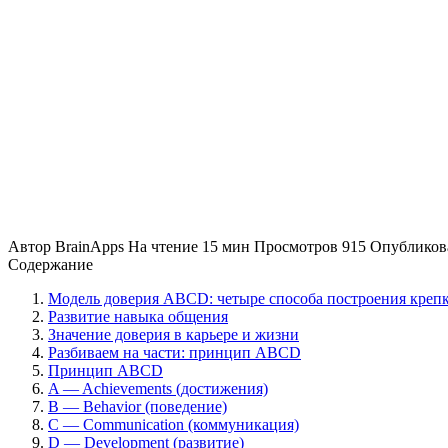
Автор
BrainApps
На чтение
15 мин
Просмотров
915
Опубликов
Содержание
Модель доверия ABCD: четыре способа построения креп
Развитие навыка общения
Значение доверия в карьере и жизни
Разбиваем на части: принцип ABCD
Принцип ABCD
A — Achievements (достижения)
B — Behavior (поведение)
C — Communication (коммуникация)
D — Development (развитие)