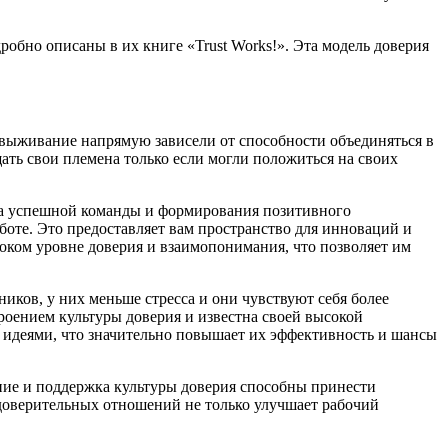
бно описаны в их книге «Trust Works!». Эта модель доверия
выживание напрямую зависели от способности объединяться в
ть свои племена только если могли положиться на своих
тва успешной команды и формирования позитивного
аботе. Это предоставляет вам пространство для инноваций и
соком уровне доверия и взаимопонимания, что позволяет им
ков, у них меньше стресса и они чувствуют себя более
роением культуры доверия и известна своей высокой
у идеями, что значительно повышает их эффективность и шансы
ние и поддержка культуры доверия способны принести
 доверительных отношений не только улучшает рабочий