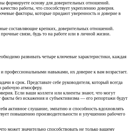
 вы формируете основу для доверительных отношений.
качество работы, что способствует укреплению доверия.
лючевые факторы, которые придают уверенность и доверие в
овные составляющие крепких, доверительных отношений.
рочные связи, будь то на работе или в личной жизни.
еобходимо развивать четыре ключевые характеристики, каждая
и и профессиональными навыками, их доверие к вам возрастает.
дачи в срок. Представьте себе руководителя, который всегда
ю рабочую атмосферу.
верия. Если ваши коллеги или клиенты знают, что могут
т факты без искажения и субъективизма — его репортажи будут
себя активное слушание, эмпатию и способность вдохновлять
ствует повышению производительности и улучшению рабочего
то может значительно способствовать не только вашему