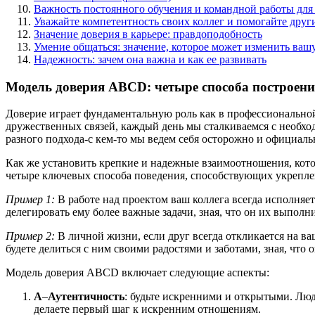
Важность постоянного обучения и командной работы для ра
Уважайте компетентность своих коллег и помогайте друг
Значение доверия в карьере: правдоподобность
Умение общаться: значение, которое может изменить ваш
Надежность: зачем она важна и как ее развивать
Модель доверия ABCD: четыре способа построен
Доверие играет фундаментальную роль как в профессиональной 
дружественных связей, каждый день мы сталкиваемся с необхо
разного подхода-с кем-то мы ведем себя осторожно и официал
Как же установить крепкие и надежные взаимоотношения, кот
четыре ключевых способа поведения, способствующих укрепл
Пример 1:
В работе над проектом ваш коллега всегда исполняет
делегировать ему более важные задачи, зная, что он их выполни
Пример 2:
В личной жизни, если друг всегда откликается на в
будете делиться с ним своими радостями и заботами, зная, что 
Модель доверия ABCD включает следующие аспекты:
A
–
Аутентичность
: будьте искренними и открытыми. Люд
делаете первый шаг к искренним отношениям.