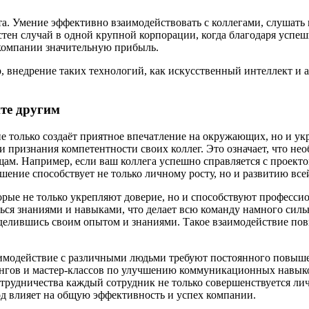
абота. Умение эффективно взаимодействовать с коллегами, слушат
тен случай в одной крупной корпорации, когда благодаря успе
 компании значительную прибыль.
 внедрение таких технологий, как искусственный интеллект и а
йте другим
е только создаёт приятное впечатление на окружающих, но и у
 и признания компетентности своих коллег. Это означает, что не
ам. Например, если ваш коллега успешно справляется с проекто
шение способствует не только личному росту, но и развитию все
орые не только укрепляют доверие, но и способствуют професси
ся знаниями и навыками, что делает всю команду намного сильн
оделившись своим опытом и знаниями. Такое взаимодействие пов
взаимодействие с различными людьми требуют постоянного повыш
ингов и мастер-классов по улучшению коммуникационных навык
отрудничества каждый сотрудник не только совершенствуется лич
д влияет на общую эффективность и успех компании.