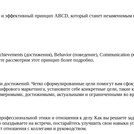
ый и эффективный принцип ABCD, который станет незаменимым 
evements (достижения), Behavior (поведение), Communication (
те рассмотрим этот принцип более подробно.
и достижений. Четко сформулированные цели помогут вам сфокус
цифрового маркетинга, установите себе конкретные цели, такие к
змеримыми, достижимыми, актуальными и ограниченными во вр
профессиональной этики и отношения к делу. Как вы решаете зад
то опаздываете на встречи, постарайтесь улучшить свои навыки 
ит отношения с коллегами и руководством.