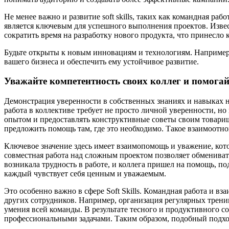
Не менее важно и развитие soft skills, таких как командная р
является ключевым для успешного выполнения проектов. Извес
сократить время на разработку нового продукта, что принесло
Будьте открыты к новым инновациям и технологиям. Например,
вашего бизнеса и обеспечить ему устойчивое развитие.
Уважайте компетентность своих коллег и помога
Демонстрация уверенности в собственных знаниях и навыках н
работа в коллективе требует не просто личной уверенности, но
опытом и предоставлять конструктивные советы своим товарищ
предложить помощь там, где это необходимо. Такое взаимоотно
Ключевое значение здесь имеет взаимопомощь и уважение, кот
совместная работа над сложным проектом позволяет обменивать
возникала трудность в работе, и коллега пришел на помощь, п
каждый чувствует себя ценным и уважаемым.
Это особенно важно в сфере Soft Skills. Командная работа и 
других сотрудников. Например, организация регулярных трен
умения всей команды. В результате тесного и продуктивного с
профессиональными задачами. Таким образом, подобный подхо