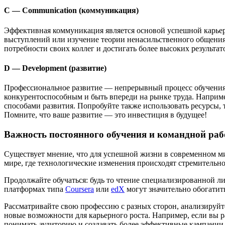
C — Communication (коммуникация)
Эффективная коммуникация является основой успешной карьер
выступлений или изучение теории ненасильственного общени
потребности своих коллег и достигать более высоких результат
D — Development (развитие)
Профессиональное развитие — непрерывный процесс обучения 
конкурентоспособным и быть впереди на рынке труда. Наприм
способами развития. Попробуйте также использовать ресурсы, 
Помните, что ваше развитие — это инвестиция в будущее!
Важность постоянного обучения и командной работ
Существует мнение, что для успешной жизни в современном ми
мире, где технологические изменения происходят стремительн
Продолжайте обучаться: будь то чтение специализированной л
платформах типа
Coursera
или
edX
могут значительно обогатит
Рассматривайте свою профессию с разных сторон, анализируйт
новые возможности для карьерного роста. Например, если вы 
понимать аудиторию и создавать более эффективные кампании