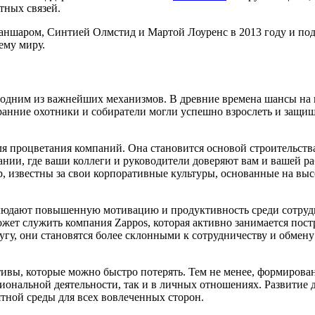
тных связей.
шаром, Синтией Олмстид и Мартой Лоуренс в 2013 году и подро
ему миру.
одним из важнейших механизмов. В древние времена шансы на 
анние охотники и собиратели могли успешно взрослеть и защища
.
для процветания компаний. Она становится основой строительс
пании, где ваши коллеги и руководители доверяют вам и вашей р
р, известны за свои корпоративные культуры, основанные на вы
людают повышенную мотивацию и продуктивность среди сотрудни
жет служить компания Zappos, которая активно занимается пост
угу, они становятся более склонными к сотрудничеству и обмен
тивы, которые можно быстро потерять. Тем не менее, формирова
иональной деятельности, так и в личных отношениях. Развитие
тной среды для всех вовлеченных сторон.