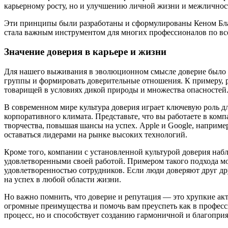
карьерному росту, но и улучшению личной жизни и межличнос
Эти принципы были разработаны и сформулированы Кеном Блан
стала важным инструментом для многих профессионалов по вс
Значение доверия в карьере и жизни
Для нашего выживания в эволюционном смысле доверие было 
группы и формировать доверительные отношения. К примеру, р
товарищей в условиях дикой природы и множества опасностей
В современном мире культура доверия играет ключевую роль 
корпоративного климата. Представьте, что вы работаете в ком
творчества, повышая шансы на успех. Apple и Google, наприме
оставаться лидерами на рынке высоких технологий.
Кроме того, компании с установленной культурой доверия наб
удовлетворенными своей работой. Примером такого подхода мо
удовлетворенностью сотрудников. Если люди доверяют друг др
на успех в любой области жизни.
Но важно помнить, что доверие и репутация — это хрупкие ак
огромные преимущества и помочь вам преуспеть как в професс
процесс, но и способствует созданию гармоничной и благоприя