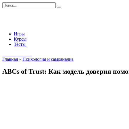
Перейти
Search
к
for:
содержанию
Игры
Курсы
Тесты
Начать занятия
Главная
»
Психология и самоанализ
ABCs of Trust: Как модель доверия пом