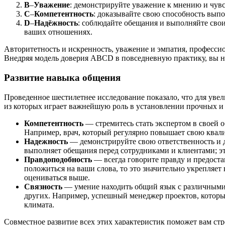
B
–
Уважение
: демонстрируйте уважение к мнению и чув
C
–
Компетентность
: доказывайте свою способность выпо
D
–
Надёжность
: соблюдайте обещания и выполняйте свои
ваших отношениях.
Авторитетность и искренность, уважение и эмпатия, професс
Внедряя модель доверия ABCD в повседневную практику, вы не 
Развитие навыка общения
Проведенное шестилетнее исследование показало, что для уве
из которых играет важнейшую роль в установлении прочных 
Компетентность
— стремитесь стать экспертом в своей о
Например, врач, который регулярно повышает свою квал
Надежность
— демонстрируйте свою ответственность и де
выполняет обещания перед сотрудниками и клиентами; это
Правдоподобность
— всегда говорите правду и предоста
положиться на ваши слова, то это значительно укрепляе
оцениваться выше.
Связность
— умение находить общий язык с различными л
других. Например, успешный менеджер проектов, которы
климата.
Совместное развитие всех этих характеристик поможет вам ст