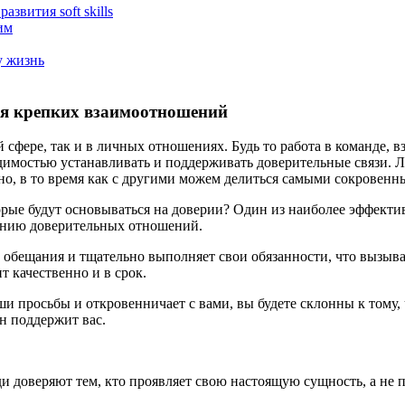
звития soft skills
им
у жизнь
ия крепких взаимоотношений
сфере, так и в личных отношениях. Будь то работа в команде, в
димостью устанавливать и поддерживать доверительные связи. 
ьно, в то время как с другими можем делиться самыми сокровен
орые будут основываться на доверии? Один из наиболее эффек
ению доверительных отношений.
 обещания и тщательно выполняет свои обязанности, что вызывае
т качественно и в срок.
аши просьбы и откровенничает с вами, вы будете склонны к тому
он поддержит вас.
и доверяют тем, кто проявляет свою настоящую сущность, а не п