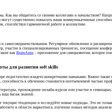
ы. Как вы общаетесь со своими коллегами и начальством? Напр
я могут существенно повысить ваши коммуникативные способно
ов, способствуя гармоничной работе в коллективе.
и самосовершенствования. Регулярное обновление и расширение
ер, участие в специализированных тренингах, посещение конф
такие как
BrainApps
– приложение для саморазвития, которое по
ы для развития soft skills
ре недостаточно владеть конкретными навыками. Важно также п
о, способность к обучению становится неотъемлемой частью про
итературы, прохождение онлайн-курсов или участие в семинарах
ь ваш багаж знаний.
е текущие тенденции и исследуйте новые подходы. Это не тольк
работаете в области маркетинга, изучение новых методов анали
.