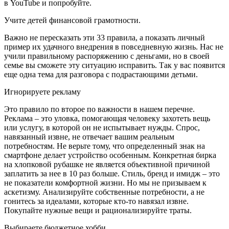
в YouTube и попробуйте.
Учите детей финансовой грамотности.
Важно не пересказать эти 33 правила, а показать личный
пример их удачного внедрения в повседневную жизнь. Нас не
учили правильному распоряжению с деньгами, но в своей
семье вы сможете эту ситуацию исправить. Так у вас появится
еще одна тема для разговора с подрастающими детьми.
Игнорируете рекламу
Это правило по второе по важности в нашем перечне.
Реклама – это уловка, помогающая человеку захотеть вещь
или услугу, в которой он не испытывает нужды. Спрос,
навязанный извне, не отвечает вашим реальным
потребностям. Не верьте тому, что определенный знак на
смартфоне делает устройство особенным. Конкретная бирка
на хлопковой рубашке не является объективной причиной
заплатить за нее в 10 раз больше. Стиль, бренд и имидж – это
не показатели комфортной жизни. Но мы не призываем к
аскетизму. Анализируйте собственные потребности, а не
гонитесь за идеалами, которые кто-то навязал извне.
Покупайте нужные вещи и рационализируйте траты.
Выбираете бюджетное хобби