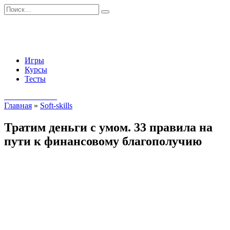
Перейти
Search
к
for:
содержанию
Игры
Курсы
Тесты
Начать занятия
Главная
»
Soft-skills
Тратим деньги с умом. 33 правила на
пути к финансовому благополучию