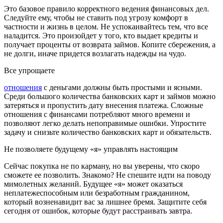
Это базовое правило корректного ведения финансовых дел.
Следуйте ему, чтобы не ставить под угрозу комфорт в
частности и жизнь в целом. Не успокаивайтесь тем, что все
наладится. Это произойдет у того, кто выдает кредиты и
получает проценты от возврата займов. Копите сбережения, а
не долги, иначе придется возлагать надежды на чудо.
Все упрощаете
отношения
с деньгами должны быть простыми и ясными.
Среди большого количества банковских карт и займов можно
затеряться и пропустить дату внесения платежа. Сложные
отношения с финансами потребляют много времени и
позволяют легко делать непоправимые ошибки. Упростите
задачу и снизьте количество банковских карт и обязательств.
Не позволяете будущему «я» управлять настоящим
Сейчас покупка не по карману, но вы уверены, что скоро
сможете ее позволить. Знакомо? Не спешите идти на поводу
мимолетных желаний. Будущее «я» может оказаться
неплатежеспособным или безработным гражданином,
который возненавидит вас за лишнее бремя. Защитите себя
сегодня от ошибок, которые будут расстраивать завтра.