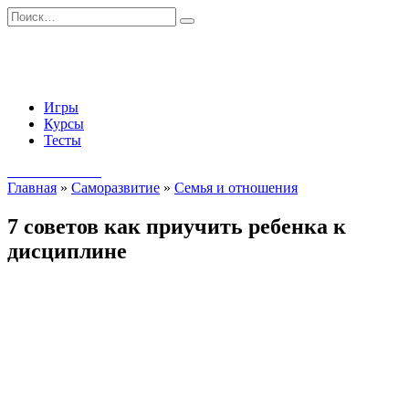
Перейти
Search
к
for:
содержанию
Игры
Курсы
Тесты
Начать занятия
Главная
»
Саморазвитие
»
Семья и отношения
7 советов как приучить ребенка к
дисциплине