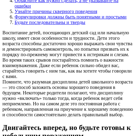
Объясните как нужно сделать, а не указывайте на
ошибки
Узнайте причины скверного поведения
Формулировки должны быть понятными и простыми
Будьте последовательны и тверды
Воспитание детей, посещающих детский сад или начальную
школу, имеет свои особенности и трудности. Дети этого
возраста способны достаточно хорошо выражать свои чувства
и демонстрировать самоконтроль, но попытки призвать их к
порядку по-прежнему могут привести к истерикам и слезам.
Во время таких срывов постарайтесь помнить о важности
взаимоуважения. Даже если ребенок сильно обидел вас,
старайтесь говорить с ним так, как вы хотите чтобы говорили
с вами.
Помните, что разумная дисциплина детей школьного возраста
— это способ заложить основы хорошего поведения в
будущем. Некоторые родители полагают, что дисциплину
нужно «включать» только тогда, когда ребенок ведет себя
неприемлемо. Но на самом деле это постоянная работа с
ребенком, направленная на приучение к хорошему поведению
и способности самостоятельно делать правильный выбор.
Двигайтесь вперед, но будьте готовы к
небольшим поражениям