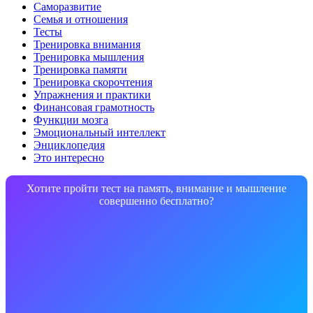
Саморазвитие
Семья и отношения
Тесты
Тренировка внимания
Тренировка мышления
Тренировка памяти
Тренировка скорочтения
Упражнения и практики
Финансовая грамотность
Функции мозга
Эмоциональный интеллект
Энциклопедия
Это интересно
Хотите пройти тест на память, внимание и мышление
совершенно бесплатно?