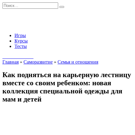
Перейти
Search
к
for:
содержанию
Игры
Курсы
Тесты
Начать занятия
Главная
»
Саморазвитие
»
Семья и отношения
Как подняться на карьерную лестницу
вместе со своим ребенком: новая
коллекция специальной одежды для
мам и детей