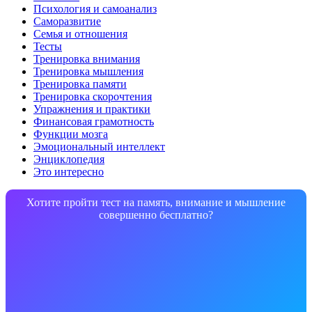
Психология и самоанализ
Саморазвитие
Семья и отношения
Тесты
Тренировка внимания
Тренировка мышления
Тренировка памяти
Тренировка скорочтения
Упражнения и практики
Финансовая грамотность
Функции мозга
Эмоциональный интеллект
Энциклопедия
Это интересно
Хотите пройти тест на память, внимание и мышление
совершенно бесплатно?