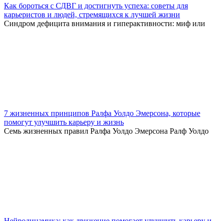
Как бороться с СДВГ и достигнуть успеха: советы для
карьеристов и людей, стремящихся к лучшей жизни
Синдром дефицита внимания и гиперактивности: миф или
7 жизненных принципов Ралфа Уолдо Эмерсона, которые
помогут улучшить карьеру и жизнь
Семь жизненных правил Ралфа Уолдо Эмерсона Ралф Уолдо
Нейродинамика: как движение помогает улучшить карьеру и