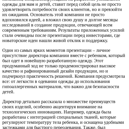
одежды для мам и детей, ставит перед собой цель не просто
удовлетворить потребности своих клиентов, но и превзойти
их ожидания. Основатель этой компании не просто
вдохновился идеей, а вложил свою душу и долгие месяцы
исследований в создание продукции, отвечающей всем
современным требованиям. Результаты приложенных усилий
стали очевидны после презентации перед инвесторами, где
новаторские идеи нашли живой отклик и поддержку.
Один из самых ярких моментов презентации – личное
присутствие директора компании вместе с ребенком, который
был одет в новейшую разработанную одежду. Этот
продуманный ход не только продемонстрировал высокое
качество и рафинированный дизайн продукции, но и
подчеркнул практичность решений. Компания предусмотрела
все: от легкости в одевании одежды до использования
гипоаллергенных материалов, что важно для безопасности
детей.
Директор детально рассказала о множестве преимуществ
своих изделий, особенно акцентируя внимание на
технологических инновациях. Например, одежда была
разработана с интеграцией специальных тканей, которые
регулируют температуру тела ребенка, и оснащена удобными
застежками для быстрого переодевания. Также, был