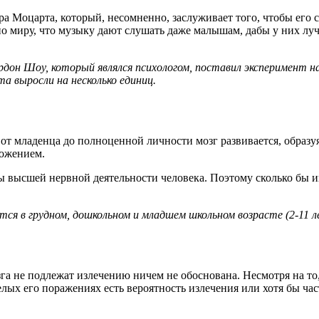
а Моцарта, который, несомненно, заслуживает того, чтобы его с
о миру, что музыку дают слушать даже малышам, дабы у них лучш
дон Шоу, который являлся психологом, поставил эксперимент на
а выросли на несколько единиц.
 от младенца до полноценной личности мозг развивается, образу
ложением.
ы высшей нервной деятельности человека. Поэтому сколько бы и
ется в грудном, дошкольном и младшем школьном возрасте (2-11 л
га не подлежат излечению ничем не обоснована. Несмотря на то,
елых его поражениях есть вероятность излечения или хотя бы ча