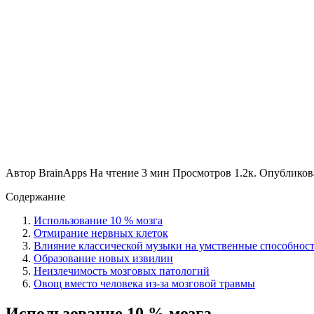
Автор
BrainApps
На чтение
3 мин
Просмотров
1.2к.
Опубликов
Содержание
Использование 10 % мозга
Отмирание нервных клеток
Влияние классической музыки на умственные способнос
Образование новых извилин
Неизлечимость мозговых патологий
Овощ вместо человека из-за мозговой травмы
Использование 10 % мозга