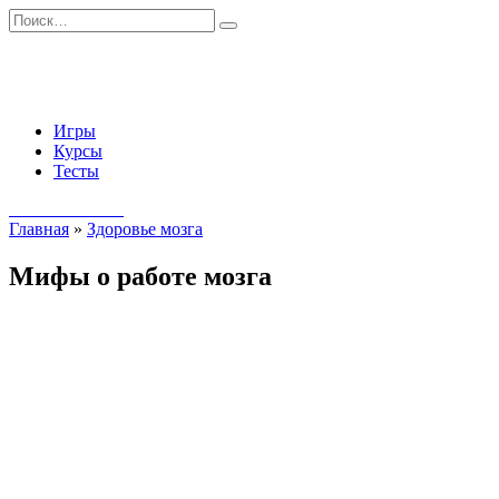
Перейти
Search
к
for:
содержанию
Игры
Курсы
Тесты
Начать занятия
Главная
»
Здоровье мозга
Мифы о работе мозга