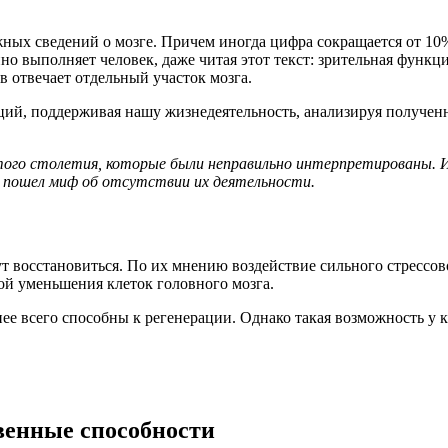
ых сведений о мозге. Причем иногда цифра сокращается от 10%
но выполняет человек, даже читая этот текст: зрительная функц
 отвечает отдельный участок мозга.
нкций, поддерживая нашу жизнедеятельность, анализируя получ
го столетия, которые были неправильно интерпретированы. Из-
и пошел миф об отсутствии их деятельности.
гут восстановиться. По их мнению воздействие сильного стрессо
ой уменьшения клеток головного мозга.
менее всего способны к регенерации. Однако такая возможность 
венные способности