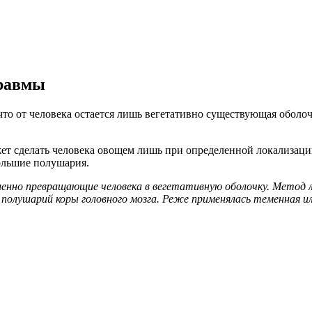
травмы
то от человека остается лишь вегетативно существующая оболочк
ет сделать человека овощем лишь при определенной локализации
ольшие полушария.
ленно превращающие человека в вегетативную оболочку. Метод л
 полушарий коры головного мозга. Реже применялась теменная ил