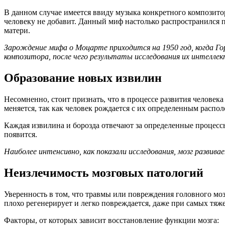
В данном случае имеется ввиду музыка конкретного композитор
человеку не добавит. Данный миф настолько распространился п
матери.
Зарождение мифа о Моцарте приходится на 1950 год, когда Гор
композитора, после чего результаты исследования их интеллект
Образование новых извилин
Несомненно, стоит признать, что в процессе развития человека
меняется, так как человек рождается с их определенным распо
Каждая извилина и борозда отвечают за определенные процесс
появится.
Наиболее интенсивно, как показали исследования, мозг развива
Неизлечимость мозговых патологий
Уверенность в том, что травмы или повреждения головного моз
плохо регенерирует и легко повреждается, даже при самых тяж
Факторы, от которых зависит восстановление функции мозга: