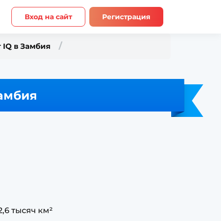
Вход на сайт
Регистрация
 IQ в Замбия
амбия
2,6 тысяч км²