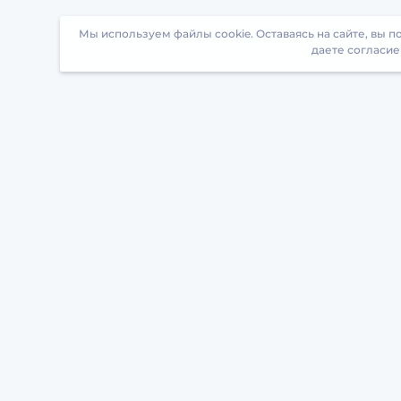
Мы используем файлы cookie. Оставаясь на сайте, вы 
даете согласие
Загрузите БрейнАппс на свой телефон
БрейнАппс
О
О проекте
Т