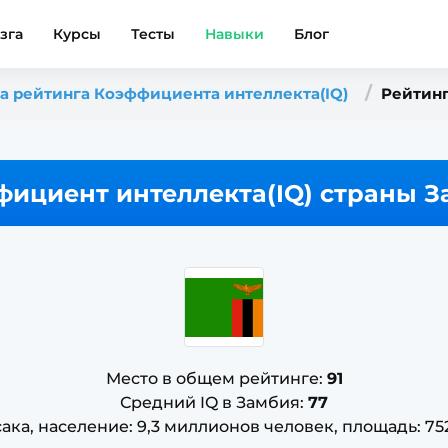
зга
Курсы
Тесты
Навыки
Блог
ца рейтинга Коэффициента интеллекта(IQ)
Рейтинг
фициент интеллекта(IQ) страны З
Место в общем рейтинге:
91
Средний IQ в Замбия:
77
ака, население: 9,3 миллионов человек, площадь: 75