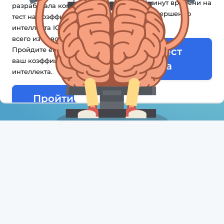
40 вопросов и 30 минут времени на
разработала компактный
их прохождение. Совершенно
тест на коэффициент
бесплатно и без смс.
интеллекта IQ, состоящий
всего из 15 вопросов.
Пройдите его, и вы узнаете
Пройти тест
ваш коэффициент
Айзенка
интеллекта.
Пройти IQ-
тест(Тест на
коэффициент
интеллекта)