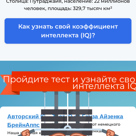
Столица: Путраджайя, население: 22 миллионов
человек, площадь: 329,7 тысяч км²
Как узнать свой коэффициент
интеллекта (IQ)?
Пройдите тест и узнайте св
интеллекта I
Авторский IQ-тест от
Тест IQ от Ганза Айзенка
БрейнАппс
Классический тест от немецкого
ученого Ганза Айзенка.
Наша научная команда