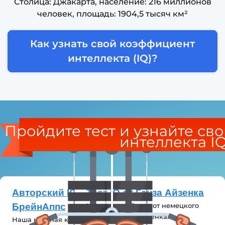
Столица: Джакарта, население: 216 миллионов
человек, площадь: 1904,5 тысяч км²
Как узнать свой коэффициент
интеллекта (IQ)?
Пройдите тест и узнайте св
интеллекта I
Авторский IQ-тест от
Тест IQ от Ганза Айзенка
БрейнАппс
Классический тест от немецкого
ученого Ганза Айзенка.
Наша научная команда