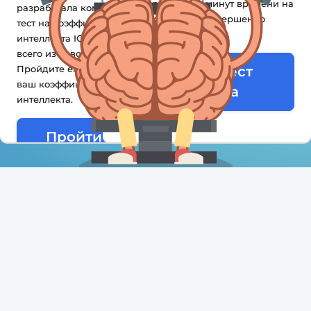
40 вопросов и 30 минут времени на
разработала компактный
их прохождение. Совершенно
тест на коэффициент
бесплатно и без смс.
интеллекта IQ, состоящий
всего из 15 вопросов.
Пройдите его, и вы узнаете
Пройти тест
ваш коэффициент
Айзенка
интеллекта.
Пройти IQ-
тест(Тест на
коэффициент
интеллекта)