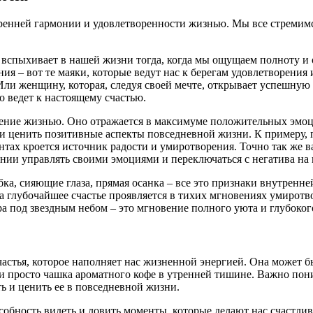
ренней гармонии и удовлетворенности жизнью. Мы все стремимся
 вспыхивает в нашей жизни тогда, когда мы ощущаем полноту и
ия – вот те маяки, которые ведут нас к берегам удовлетворения 
Или женщину, которая, следуя своей мечте, открывает успешную
о ведет к настоящему счастью.
орение жизнью. Оно отражается в максимуме положительных эм
и ценить позитивные аспекты повседневной жизни. К примеру, 
ментах кроется источник радости и умиротворения. Точно так же 
ении управлять своими эмоциями и переключаться с негатива на 
а, сияющие глаза, прямая осанка – все это признаки внутренне
а глубочайшее счастье проявляется в тихих мгновениях умиротво
ра под звездным небом – это мгновение полного уюта и глубоко
астья, которое наполняет нас жизненной энергией. Она может б
просто чашка ароматного кофе в утренней тишине. Важно понима
ть и ценить ее в повседневной жизни.
особность видеть и ловить моменты, которые делают нас счастл