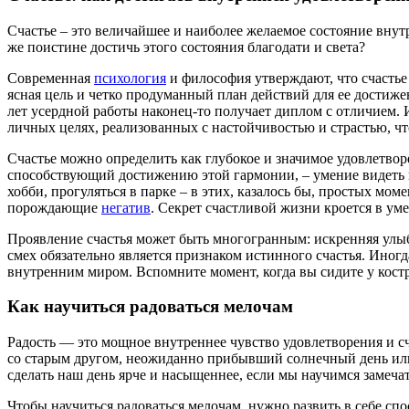
Счастье – это величайшее и наиболее желаемое состояние внут
же поистине достичь этого состояния благодати и света?
Современная
психология
и философия утверждают, что счастье
ясная цель и четко продуманный план действий для ее достижен
лет усердной работы наконец-то получает диплом с отличием. 
личных целях, реализованных с настойчивостью и страстью, чт
Счастье можно определить как глубокое и значимое удовлетв
способствующий достижению этой гармонии, – умение видеть 
хобби, прогуляться в парке – в этих, казалось бы, простых мо
порождающие
негатив
. Секрет счастливой жизни кроется в ум
Проявление счастья может быть многогранным: искренняя улыбк
смех обязательно является признаком истинного счастья. Иногд
внутренним миром. Вспомните момент, когда вы сидите у кост
Как научиться радоваться мелочам
Радость — это мощное внутреннее чувство удовлетворения и сч
со старым другом, неожиданно прибывший солнечный день или 
сделать наш день ярче и насыщеннее, если мы научимся замеча
Чтобы научиться радоваться мелочам, нужно развить в себе сп