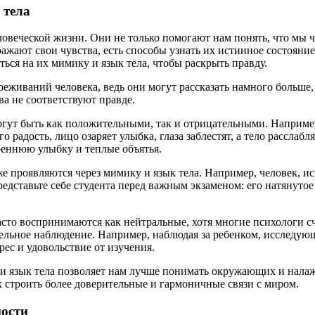
 тела
овеческой жизни. Они не только помогают нам понять, что мы чу
ражают свои чувства, есть способы узнать их истинное состояни
ся на их мимику и язык тела, чтобы раскрыть правду.
живаний человека, ведь они могут рассказать намного больше,
ва не соответствуют правде.
ут быть как положительными, так и отрицательными. Например,
о радость, лицо озаряет улыбка, глаза заблестят, а тело расслаб
реннюю улыбку и теплые объятья.
кже проявляются через мимику и язык тела. Например, человек, 
Представьте себе студента перед важным экзаменом: его натянут
часто воспринимаются как нейтральные, хотя многие психологи 
тельное наблюдение. Например, наблюдая за ребенком, исследую
ес и удовольствие от изучения.
 и язык тела позволяет нам лучше понимать окружающих и нала
 строить более доверительные и гармоничные связи с миром.
ности