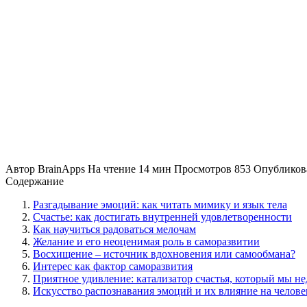
Автор
BrainApps
На чтение
14 мин
Просмотров
853
Опубликов
Содержание
Разгадывание эмоций: как читать мимику и язык тела
Счастье: как достигать внутренней удовлетворенности
Как научиться радоваться мелочам
Желание и его неоценимая роль в саморазвитии
Восхищение – источник вдохновения или самообмана?
Интерес как фактор саморазвития
Приятное удивление: катализатор счастья, который мы н
Искусство распознавания эмоций и их влияние на челове