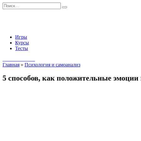
Перейти
Search
к
for:
содержанию
Игры
Курсы
Тесты
Начать занятия
Главная
»
Психология и самоанализ
5 способов, как положительные эмоции