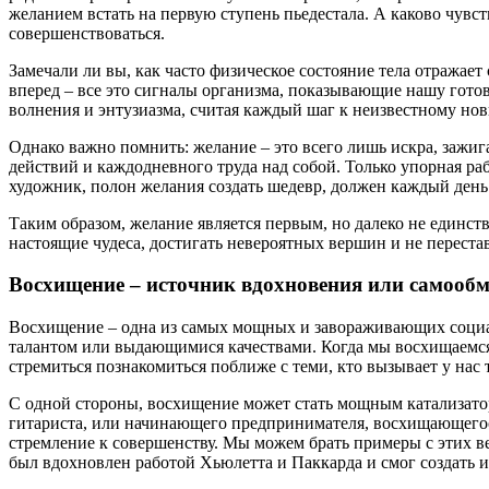
желанием встать на первую ступень пьедестала. А каково чувст
совершенствоваться.
Замечали ли вы, как часто физическое состояние тела отражае
вперед – все это сигналы организма, показывающие нашу готов
волнения и энтузиазма, считая каждый шаг к неизвестному но
Однако важно помнить: желание – это всего лишь искра, зажиг
действий и каждодневного труда над собой. Только упорная р
художник, полон желания создать шедевр, должен каждый день
Таким образом, желание является первым, но далеко не единс
настоящие чудеса, достигать невероятных вершин и не перестав
Восхищение – источник вдохновения или самооб
Восхищение – одна из самых мощных и завораживающих социа
талантом или выдающимися качествами. Когда мы восхищаемся к
стремиться познакомиться поближе с теми, кто вызывает у нас
С одной стороны, восхищение может стать мощным катализато
гитариста, или начинающего предпринимателя, восхищающего
стремление к совершенству. Мы можем брать примеры с этих в
был вдохновлен работой Хьюлетта и Паккарда и смог создать 