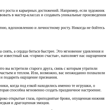
ого роста и карьерных достижений. Например, если художник
овать в мастер-классах и создавать уникальные произведения
тию, вдохновлению и личностному росту. Никогда не бойтесь
 сиять, а сердца биться быстрее. Это мгновение удивления и
же известный как «гормон счастья», наполняет нас ощущением
 вы встретили старого друга, связь с которым утратили
счастьем и теплом. Или, возможно, вас неожиданно похвалили
 и подарить ощущение признания.
ики, когда под елкой находились именно те игрушки, о
торая способна мгновенно создать праздничное настроение.
ироко открытые глаза, приподнятые брови, опущенная нижняя
редкая и драгоценная эмоция.