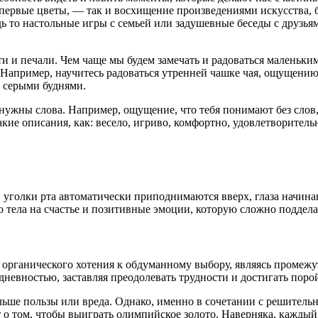
ся первые цветы, — так и восхищение произведениями искусства
ь то настольные игры с семьей или задушевные беседы с друзья
и и печали. Чем чаще мы будем замечать и радоваться маленьким
 Например, научитесь радоваться утренней чашке чая, ощущению
 серыми буднями.
е нужны слова. Например, ощущение, что тебя понимают без сло
такие описания, как: весело, игриво, комфортно, удовлетворите
 уголки рта автоматически приподнимаются вверх, глаза начина
 тела на счастье и позитивные эмоции, которую сложно подделат
органического хотения к обдуманному выбору, являясь промежут
дневностью, заставляя преодолевать трудности и достигать поро
ьше пользы или вреда. Однако, именно в сочетании с решитель
 о том, чтобы выиграть олимпийское золото. Наверняка, кажды