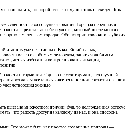
 его испытать, но порой путь к нему не столь очевиден. Как
 осмысленность своего существования. Горящая перед нами
и радости. Представьте себе студента, который после многих
 пекарню в маленьком городке. Обе истории говорят о глубоких
оций и минимуме негативных. Важнейший навык,
провести вечер с любимым человеком, заняться любимым
важно учиться избегать и контролировать ситуации,
позитив.
й радости и гармонии. Однако не стоит думать, что шумный
рения, когда вся вселенная кажется в полном согласии с вашим
го удовлетворения жизнью.
ыть вызвана множеством причин, будь то долгожданная встреча
ть, что радость доступна каждому из нас, и она способна
ивыми. Это может быть как простое созерцание природы —