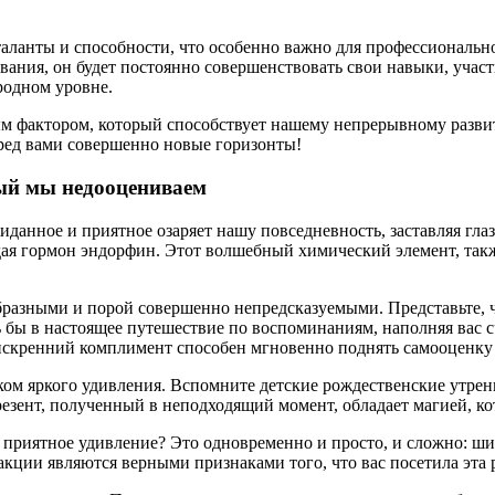
таланты и способности, что особенно важно для профессиональн
ния, он будет постоянно совершенствовать свои навыки, участв
родном уровне.
вым фактором, который способствует нашему непрерывному разви
еред вами совершенно новые горизонты!
рый мы недооцениваем
данное и приятное озаряет нашу повседневность, заставляя глаза
ждая гормон эндорфин. Этот волшебный химический элемент, так
азными и порой совершенно непредсказуемыми. Представьте, что
ь бы в настоящее путешествие по воспоминаниям, наполняя вас 
 искренний комплимент способен мгновенно поднять самооценку
ом яркого удивления. Вспомните детские рождественские утренн
езент, полученный в неподходящий момент, обладает магией, ко
т приятное удивление? Это одновременно и просто, и сложно: ш
акции являются верными признаками того, что вас посетила эта 