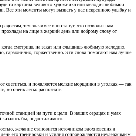
, будь то картины великого художника или мелодия любимой
ми. Все эти моменты могут вызвать у нас искреннюю улыбку и
 радостям, тем значимее они станут, что позволит нам
 прохлады на лице в жаркий день или доброму слову от
в, когда смотришь на закат или слышишь любимую мелодию.
льно, гармонично, торжественно. Эти слова помогают нам лучше
ют светиться, и появляются мелкие морщинки в уголках — так
ь, но очень легко распознать.
очной станцией на пути к цели. В наших сердцах и умах
й казалось бы, недостижимого.
ностью, желание становится источником вдохновения и
й день его тренировки и усилия сопровождаются неудержимым