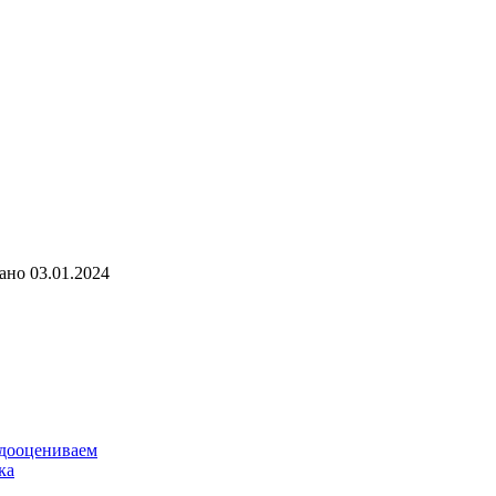
ано
03.01.2024
едооцениваем
ка