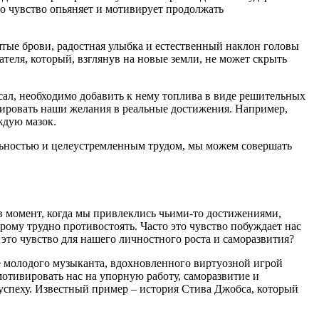
то чувство опьяняет и мотивирует продолжать
ятые брови, радостная улыбка и естественный наклон головы
теля, который, взглянув на новые земли, не может скрыть
асал, необходимо добавить к нему топлива в виде решительных
мировать наши желания в реальные достижения. Например,
ждую мазок.
ельностью и целеустремленным трудом, мы можем совершать
 момент, когда мы привлеклись чьими-то достижениями,
рому трудно противостоять. Часто это чувство побуждает нас
 это чувство для нашего личностного роста и саморазвития?
е молодого музыканта, вдохновленного виртуозной игрой
тивировать нас на упорную работу, саморазвитие и
 успеху. Известный пример – история Стива Джобса, который