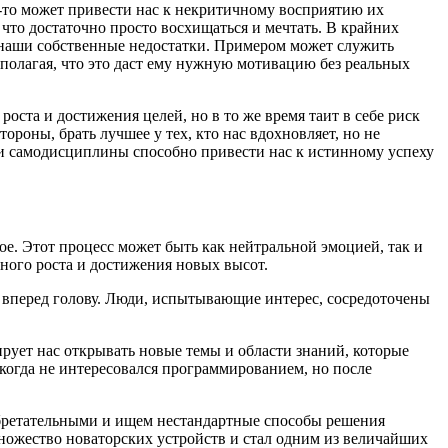
м-то может привести нас к некритичному восприятию их
что достаточно просто восхищаться и мечтать. В крайних
и наши собственные недостатки. Примером может служить
 полагая, что это даст ему нужную мотивацию без реальных
оста и достижения целей, но в то же время таит в себе риск
роны, брать лучшее у тех, кто нас вдохновляет, но не
 и самодисциплины способно привести нас к истинному успеху
е. Этот процесс может быть как нейтральной эмоцией, так и
ного роста и достижения новых высот.
 вперед голову. Люди, испытывающие интерес, сосредоточены
ирует нас открывать новые темы и области знаний, которые
когда не интересовался программированием, но после
бретательными и ищем нестандартные способы решения
множество новаторских устройств и стал одним из величайших