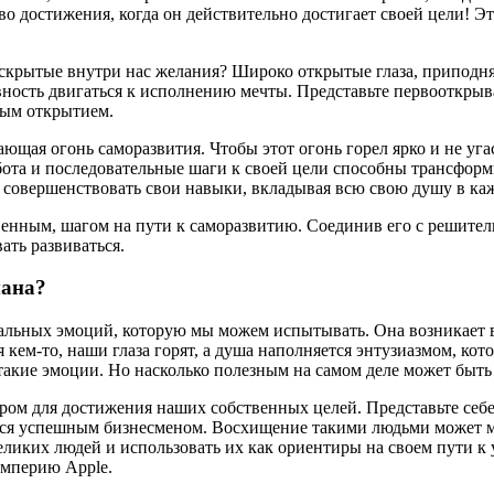
во достижения, когда он действительно достигает своей цели! Э
т скрытые внутри нас желания? Широко открытые глаза, приподн
ность двигаться к исполнению мечты. Представьте первооткрыва
вым открытием.
ающая огонь саморазвития. Чтобы этот огонь горел ярко и не уг
абота и последовательные шаги к своей цели способны трансфор
 совершенствовать свои навыки, вкладывая всю свою душу в ка
твенным, шагом на пути к саморазвитию. Соединив его с решит
ать развиваться.
мана?
льных эмоций, которую мы можем испытывать. Она возникает в
ем-то, наши глаза горят, а душа наполняется энтузиазмом, кото
 такие эмоции. Но насколько полезным на самом деле может быть
ром для достижения наших собственных целей. Представьте себ
ся успешным бизнесменом. Восхищение такими людьми может мо
еликих людей и использовать их как ориентиры на своем пути к
империю Apple.