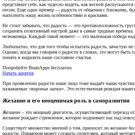
представьте себе, как чудесно видеть, как весной распускают
песни. Еще один пример — радость от общения с близкими, буд
наполнить нашу жизнь особенностями и красками.
Не стоит забывать, что радость — это противоположность груст
сохранять позитивный настрой даже в самые трудные времена.
незнакомца. Каждый такой момент — это маленькая победа над
Любопытно, что для того чтобы испытать радость, зачастую н
Однако, когда мы говорим о радости в словах, это могут быть 
понять и выразить наше состояние счастья.
Попробуйте BrainApps бесплатно
Начать занятия
При проявлении радости наше лицо тоже выдаёт наши чувства:
называемые «вороньи лапки». Это естественная реакция нашего
Желание и его неоценимая роль в саморазвитии
Желание – это мощный двигатель, осуществляющий переход от 
желание рождает стремление, которое поднимает нас над повсе
Существует множество мнений о том, приносит ли желание бол
радости. Примером может служить спортсмен, который мечтает