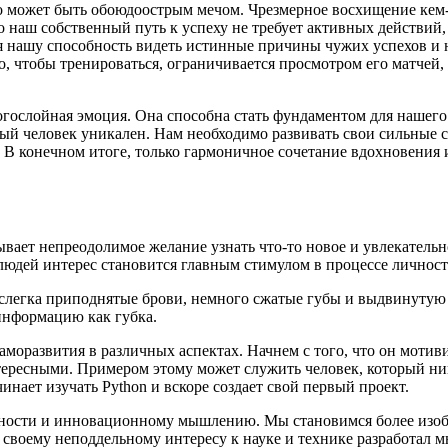
сто может быть обоюдоострым мечом. Чрезмерное восхищение ке
наш собственный путь к успеху не требует активных действий, 
пляя нашу способность видеть истинные причины чужих успехов 
о, чтобы тренироваться, ограничивается просмотром его матчей,
гослойная эмоция. Она способна стать фундаментом для нашего р
й человек уникален. Нам необходимо развивать свои сильные сто
. В конечном итоге, только гармоничное сочетание вдохновения
ет непреодолимое желание узнать что-то новое и увлекательно
людей интерес становится главным стимулом в процессе личност
 слегка приподнятые брови, немного сжатые губы и выдвинутую
информацию как губка.
моразвития в различных аспектах. Начнем с того, что он мотив
тересными. Примером этому может служить человек, который ни
инает изучать Python и вскоре создает свой первый проект.
ивности и инновационному мышлению. Мы становимся более изо
 своему неподдельному интересу к науке и технике разработал 