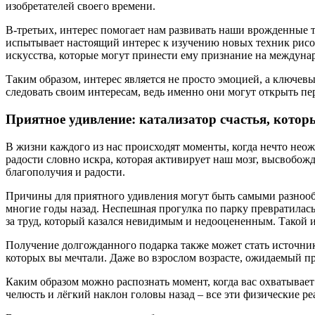
изобретателей своего времени.
В-третьих, интерес помогает нам развивать наши врожденные 
испытывает настоящий интерес к изучению новых техник рисова
искусства, которые могут принести ему признание на междуна
Таким образом, интерес является не просто эмоцией, а ключе
следовать своим интересам, ведь именно они могут открыть п
Приятное удивление: катализатор счастья, кото
В жизни каждого из нас происходят моменты, когда нечто неожи
радости словно искра, которая активирует наш мозг, высвобо
благополучия и радости.
Причины для приятного удивления могут быть самыми разнообр
многие годы назад. Неспешная прогулка по парку превратилас
за труд, который казался невидимым и недооцененным. Такой
Получение долгожданного подарка также может стать источник
которых вы мечтали. Даже во взрослом возрасте, ожидаемый пр
Каким образом можно распознать момент, когда вас охватывае
челюсть и лёгкий наклон головы назад – все эти физические ре