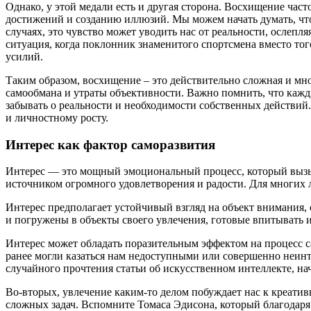
Однако, у этой медали есть и другая сторона. Восхищение ча
достижений и созданию иллюзий. Мы можем начать думать, что 
случаях, это чувство может уводить нас от реальности, осле
ситуация, когда поклонник знаменитого спортсмена вместо тог
усилий.
Таким образом, восхищение – это действительно сложная и мно
самообмана и утраты объективности. Важно помнить, что кажды
забывать о реальности и необходимости собственных действий
и личностному росту.
Интерес как фактор саморазвития
Интерес — это мощный эмоциональный процесс, который вызыва
источником огромного удовлетворения и радости. Для многих 
Интерес предполагает устойчивый взгляд на объект внимания,
и погружены в объекты своего увлечения, готовые впитывать 
Интерес может обладать поразительным эффектом на процесс са
ранее могли казаться нам недоступными или совершенно неин
случайного прочтения статьи об искусственном интеллекте, нач
Во-вторых, увлечение каким-то делом побуждает нас к креат
сложных задач. Вспомните Томаса Эдисона, который благодаря