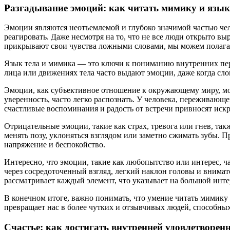
Разгадывание эмоций: как читать мимику и язык
Эмоции являются неотъемлемой и глубоко значимой частью чел
реагировать. Даже несмотря на то, что не все люди открыто вы
прикрывают свои чувства ложными словами, мы можем полагать
Язык тела и мимика — это ключи к пониманию внутренних пере
лица или движениях тела часто выдают эмоции, даже когда сло
Эмоции, как субъективное отношение к окружающему миру, мог
уверенность, часто легко распознать. У человека, переживающег
счастливые воспоминания и радость от встречи привносят иск
Отрицательные эмоции, такие как страх, тревога или гнев, та
менять позу, уклоняться взглядом или заметно сжимать зубы. 
напряжение и беспокойство.
Интересно, что эмоции, такие как любопытство или интерес, 
через сосредоточенный взгляд, легкий наклон головы и внима
рассматривает каждый элемент, что указывает на большой интер
В конечном итоге, важно понимать, что умение читать мимику
превращает нас в более чутких и отзывчивых людей, способных
Счастье: как достигать внутренней удовлетворен