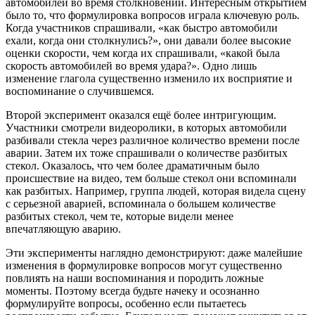
автомобилей во время столкновений. Интересным открытием
было то, что формулировка вопросов играла ключевую роль.
Когда участников спрашивали, «как быстро автомобили
ехали, когда они столкнулись?», они давали более высокие
оценки скорости, чем когда их спрашивали, «какой была
скорость автомобилей во время удара?». Одно лишь
изменение глагола существенно изменило их восприятие и
воспоминание о случившемся.
Второй эксперимент оказался ещё более интригующим.
Участники смотрели видеоролики, в которых автомобили
разбивали стекла через различное количество времени после
аварии. Затем их тоже спрашивали о количестве разбитых
стекол. Оказалось, что чем более драматичным было
происшествие на видео, тем больше стекол они вспоминали
как разбитых. Например, группа людей, которая видела сцену
с серьезной аварией, вспоминала о большем количестве
разбитых стекол, чем те, которые видели менее
впечатляющую аварию.
Эти эксперименты наглядно демонстрируют: даже малейшие
изменения в формулировке вопросов могут существенно
повлиять на наши воспоминания и породить ложные
моменты. Поэтому всегда будьте начеку и осознанно
формулируйте вопросы, особенно если пытаетесь