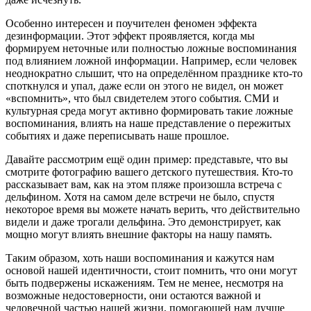
Особенно интересен и поучителен феномен эффекта
дезинформации. Этот эффект проявляется, когда мы
формируем неточные или полностью ложные воспоминания
под влиянием ложной информации. Например, если человек
неоднократно слышит, что на определённом празднике кто-то
споткнулся и упал, даже если он этого не видел, он может
«вспомнить», что был свидетелем этого события. СМИ и
культурная среда могут активно формировать такие ложные
воспоминания, влиять на наше представление о пережитых
событиях и даже переписывать наше прошлое.
Давайте рассмотрим ещё один пример: представьте, что вы
смотрите фотографию вашего детского путешествия. Кто-то
рассказывает вам, как на этом пляже произошла встреча с
дельфином. Хотя на самом деле встречи не было, спустя
некоторое время вы можете начать верить, что действительно
видели и даже трогали дельфина. Это демонстрирует, как
мощно могут влиять внешние факторы на нашу память.
Таким образом, хоть наши воспоминания и кажутся нам
основой нашей идентичности, стоит помнить, что они могут
быть подвержены искажениям. Тем не менее, несмотря на
возможные недостоверности, они остаются важной и
человечной частью нашей жизни, помогающей нам лучше