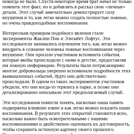
никогда не было. Спустя некоторое время брат начал не только
помнить этот факт, но и добавлять в рассказ свои «личные»
детали. Этот случай замечательно демонстрирует силу
внушения и то, как легко можно создать полностью ложные,
но очень правдоподобные воспоминания.
Интересным примером подобного явления стали
эксперименты Жаклин Пик и Элизабет Лофтус. Эти
исследователи занимались изучением того, как легко можно
внедрить в сознание человека ложные воспоминания через
внушение. Они просили участников вспомнить события,
которые якобы происходили с ними в детстве, предоставляя
им ложную информацию. Результаты были потрясающими:
многие добровольцы уверенно вспоминали подробности этих
вымышленных событий, будто они действительно
происходили. В одном из таких экспериментов участников
убедили, что они когда-то терялись в парке, и позже они
детализированно описывали этот предполагаемый случай.
Эти исследования помогли понять, насколько наша память
подвержена влиянию извне и как легко можно исказить наши
воспоминания. В результате этих открытий становится ясно,
насколько важно быть осмотрительными с нашими
воспоминаниями и двойственно оценивать их достоверность,
чтобы сохранить истинную картину своего прошлого.