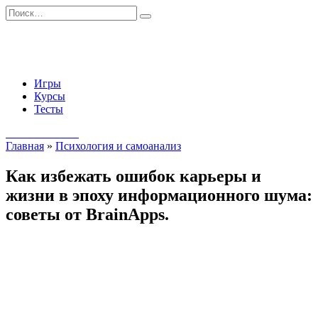
Перейти
Search
к
for:
содержанию
Игры
Курсы
Тесты
Начать занятия
Главная
»
Психология и самоанализ
Как избежать ошибок карьеры и
жизни в эпоху информационного шума:
советы от BrainApps.