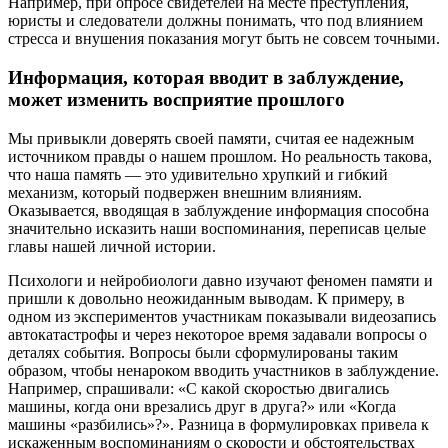
Например, при опросе свидетелей на месте преступления,
юристы и следователи должны понимать, что под влиянием
стресса и внушения показания могут быть не совсем точными.
Информация, которая вводит в заблуждение,
может изменить восприятие прошлого
Мы привыкли доверять своей памяти, считая ее надежным
источником правды о нашем прошлом. Но реальность такова,
что наша память — это удивительно хрупкий и гибкий
механизм, который подвержен внешним влияниям.
Оказывается, вводящая в заблуждение информация способна
значительно исказить наши воспоминания, переписав целые
главы нашей личной истории.
Психологи и нейробиологи давно изучают феномен памяти и
пришли к довольно неожиданным выводам. К примеру, в
одном из экспериментов участникам показывали видеозапись
автокатастрофы и через некоторое время задавали вопросы о
деталях события. Вопросы были сформулированы таким
образом, чтобы ненароком вводить участников в заблуждение.
Например, спрашивали: «С какой скоростью двигались
машины, когда они врезались друг в друга?» или «Когда
машины «разбились»?». Разница в формулировках привела к
искаженным воспоминаниям о скорости и обстоятельствах