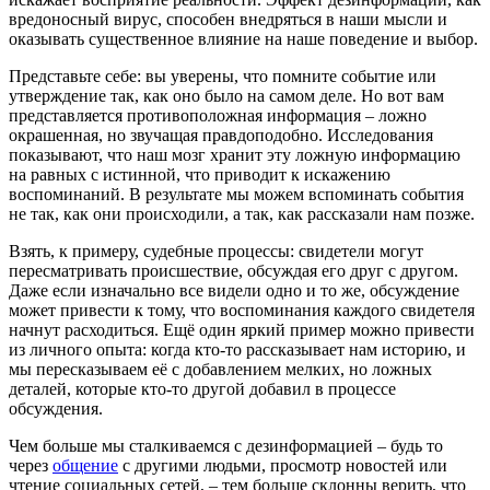
вредоносный вирус, способен внедряться в наши мысли и
оказывать существенное влияние на наше поведение и выбор.
Представьте себе: вы уверены, что помните событие или
утверждение так, как оно было на самом деле. Но вот вам
представляется противоположная информация – ложно
окрашенная, но звучащая правдоподобно. Исследования
показывают, что наш мозг хранит эту ложную информацию
на равных с истинной, что приводит к искажению
воспоминаний. В результате мы можем вспоминать события
не так, как они происходили, а так, как рассказали нам позже.
Взять, к примеру, судебные процессы: свидетели могут
пересматривать происшествие, обсуждая его друг с другом.
Даже если изначально все видели одно и то же, обсуждение
может привести к тому, что воспоминания каждого свидетеля
начнут расходиться. Ещё один яркий пример можно привести
из личного опыта: когда кто-то рассказывает нам историю, и
мы пересказываем её с добавлением мелких, но ложных
деталей, которые кто-то другой добавил в процессе
обсуждения.
Чем больше мы сталкиваемся с дезинформацией – будь то
через
общение
с другими людьми, просмотр новостей или
чтение социальных сетей, – тем больше склонны верить, что