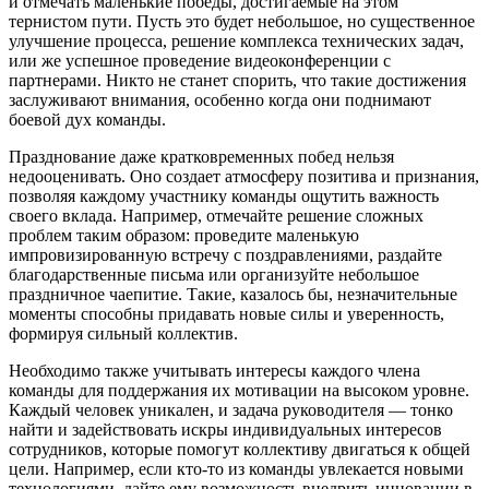
и отмечать маленькие победы, достигаемые на этом
тернистом пути. Пусть это будет небольшое, но существенное
улучшение процесса, решение комплекса технических задач,
или же успешное проведение видеоконференции с
партнерами. Никто не станет спорить, что такие достижения
заслуживают внимания, особенно когда они поднимают
боевой дух команды.
Празднование даже кратковременных побед нельзя
недооценивать. Оно создает атмосферу позитива и признания,
позволяя каждому участнику команды ощутить важность
своего вклада. Например, отмечайте решение сложных
проблем таким образом: проведите маленькую
импровизированную встречу с поздравлениями, раздайте
благодарственные письма или организуйте небольшое
праздничное чаепитие. Такие, казалось бы, незначительные
моменты способны придавать новые силы и уверенность,
формируя сильный коллектив.
Необходимо также учитывать интересы каждого члена
команды для поддержания их мотивации на высоком уровне.
Каждый человек уникален, и задача руководителя — тонко
найти и задействовать искры индивидуальных интересов
сотрудников, которые помогут коллективу двигаться к общей
цели. Например, если кто-то из команды увлекается новыми
технологиями, дайте ему возможность внедрить инновации в