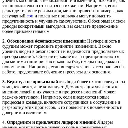
убедить кого-либо в необходимости изменений, покажите, как
это положительно отразится на их жизни. Например, если
речь идет о смене режима дня, можно привести примеры, как
регулярный
сон
и полезные привычки могут повысить
продуктивность и улучшить самочувствие. Обосновывая свои
доводы конкретными выгодами, вы сделаете предложение
более привлекательным.
2. Обоснование безопасности изменений:
Неуверенность в
будущем может тормозить принятие изменений. Важно
убедить людей в безопасности и надёжности предполагаемых
преобразований. Объясните, какие шаги предпринимаются
для минимизации рисков и каковы будут меры поддержки на
новом этапе. Например, если внедряется новая технология на
работе, предоставьте обучение и ресурсы для освоения.
3. Ведите, а не приказывайте:
Люди более охотно следуют за
теми, кто ведет, а не командует. Демонстрация уважения к
мнению людей и их участие в процессе изменений может
разжечь энтузиазм. Например, если внедряются новые
процессы в команде, включите сотрудников в обсуждение и
разработку этих процессов. Это повысит их вовлечённость и
доверие к изменениям.
4. Определите и привлечите лидеров мнений:
Лидеры
мнений могут играть ключевую роль в убедительных