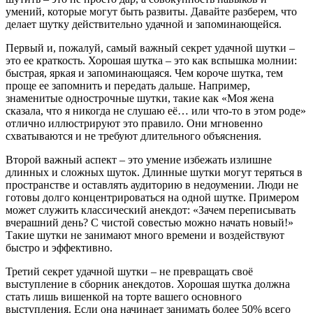
умений, которые могут быть развиты. Давайте разберем, что
делает шутку действительно удачной и запоминающейся.
Первый и, пожалуй, самый важный секрет удачной шутки –
это ее краткость. Хорошая шутка – это как вспышка молнии:
быстрая, яркая и запоминающаяся. Чем короче шутка, тем
проще ее запомнить и передать дальше. Например,
знаменитые однострочные шутки, такие как «Моя жена
сказала, что я никогда не слушаю её… или что-то в этом роде»
отлично иллюстрируют это правило. Они мгновенно
схватываются и не требуют длительного объяснения.
Второй важный аспект – это умение избежать излишне
длинных и сложных шуток. Длинные шутки могут теряться в
пространстве и оставлять аудиторию в недоумении. Люди не
готовы долго концентрироваться на одной шутке. Примером
может служить классический анекдот: «Зачем переписывать
вчерашний день? С чистой совестью можно начать новый!»
Такие шутки не занимают много времени и воздействуют
быстро и эффективно.
Третий секрет удачной шутки – не превращать своё
выступление в сборник анекдотов. Хорошая шутка должна
стать лишь вишенкой на торте вашего основного
выступления. Если она начинает занимать более 50% всего