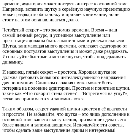
времени, аудитория может потерять интерес к основной теме.
Например, вставить шутку в серьёзную научную презентацию
может разрядить обстановку и привлечь внимание, но не
стоит на этом останавливаться долго.
Четвёртый секрет – это экономия времени. Время – наш
самый ценный ресурс, и успешное выступление или
презентация должны быть лаконичными и увлекательными.
Шутка, занимающая много времени, отвлекает аудиторию от
основных постулатов выступления и может даже раздражать.
Используйте быстрые и меткие шутки, чтобы поддерживать
динамику.
И наконец, пятый секрет – простота. Хорошая шутка не
должна требовать большого интеллектуального напряжения
для понимания. Слишком сложная шутка может быть
потеряна на половине аудитории. Простые и понятные шутки,
такие как «Что говорит стена стене? – ‘Встретимся на углу!'»,
легко воспринимаются и запоминаются.
Таким образом, секрет удачной шутки кроется в её краткости
и простоте. Не забывайте, что шутка – это лишь дополнение к
основной теме вашего выступления, призванное сделать его
более живым и запоминающимся. Используйте эти советы,
чтобы сделать ваше выступление ярким и интересным!