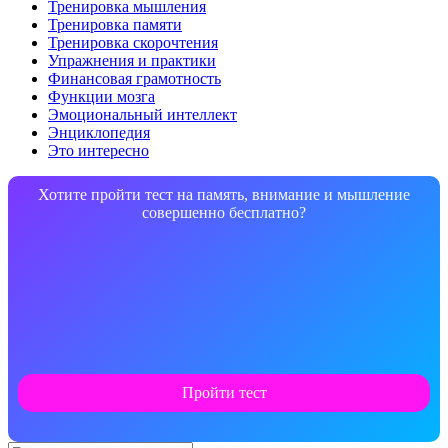
Тренировка мышления
Тренировка памяти
Тренировка скорочтения
Упражнения и практики
Финансовая грамотность
Функции мозга
Эмоциональный интеллект
Энциклопедия
Это интересно
Хотите пройти тест на память, внимание и мышление
совершенно бесплатно?
Пройти тест