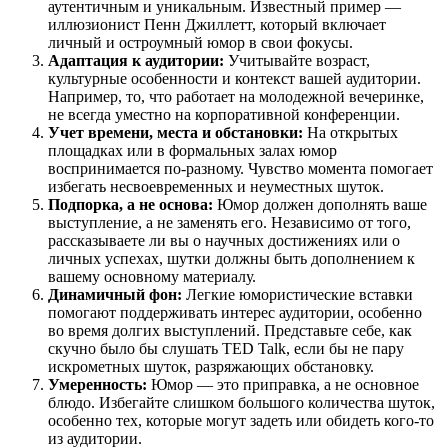
аутентичным и уникальным. Известный пример —
иллюзионист Пенн Джиллетт, который включает
личный и остроумный юмор в свои фокусы.
Адаптация к аудитории:
Учитывайте возраст,
культурные особенности и контекст вашей аудитории.
Например, то, что работает на молодежной вечеринке,
не всегда уместно на корпоративной конференции.
Учет времени, места и обстановки:
На открытых
площадках или в формальных залах юмор
воспринимается по-разному. Чувство момента помогает
избегать несвоевременных и неуместных шуток.
Подпорка, а не основа:
Юмор должен дополнять ваше
выступление, а не заменять его. Независимо от того,
рассказываете ли вы о научных достижениях или о
личных успехах, шутки должны быть дополнением к
вашему основному материалу.
Динамичный фон:
Легкие юмористические вставки
помогают поддерживать интерес аудитории, особенно
во время долгих выступлений. Представьте себе, как
скучно было бы слушать TED Talk, если бы не пару
искрометных шуток, разряжающих обстановку.
Умеренность:
Юмор — это приправка, а не основное
блюдо. Избегайте слишком большого количества шуток,
особенно тех, которые могут задеть или обидеть кого-то
из аудитории.