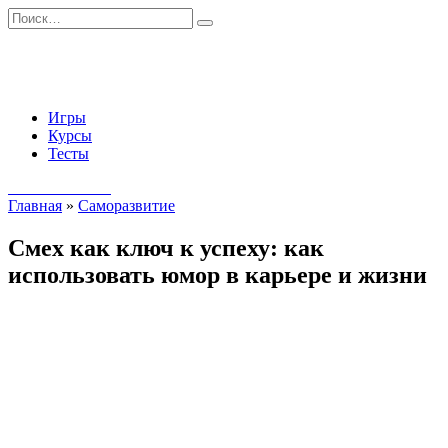
Перейти
Search
к
for:
содержанию
Игры
Курсы
Тесты
Начать занятия
Главная
»
Саморазвитие
Смех как ключ к успеху: как
использовать юмор в карьере и жизни