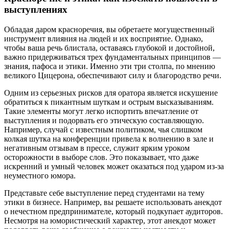
выступлениях
Обладая даром красноречия, вы обретаете могущественный
инструмент влияния на людей и их восприятие. Однако,
чтобы ваша речь блистала, оставаясь глубокой и достойной,
важно придерживаться трех фундаментальных принципов —
знания, пафоса и этики. Именно эти три столпа, по мнению
великого Цицерона, обеспечивают силу и благородство речи.
Одним из серьезных рисков для оратора является искушение
обратиться к пикантным шуткам и острым высказываниям.
Такие элементы могут легко испортить впечатление от
выступления и подорвать его этическую составляющую.
Например, случай с известным политиком, чья слишком
колкая шутка на конференции привела к волнению в зале и
негативным отзывам в прессе, служит ярким уроком
осторожности в выборе слов. Это показывает, что даже
искренний и умный человек может оказаться под ударом из-за
неуместного юмора.
Представьте себе выступление перед студентами на тему
этики в бизнесе. Например, вы решаете использовать анекдот
о нечестном предпринимателе, который подкупает аудиторов.
Несмотря на юмористический характер, этот анекдот может