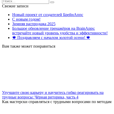
Search
for:
Свежие записи
Новый проект от создателей БрейнАппс
С новым годом!
Зимняя распродажа 2025
Большое обновление тренажёров на BrainApps:
встречайте новый уровень удобства и эффективности!
🍁 Поздравляем с началом золотой осени! 🍁
Вам также может понравиться
Улучшите свою карьеру и научитесь гибко реагировать на
трудные вопросы: Чёрная риторика, часть 4
Как мастерски справляться с трудными вопросами по методам