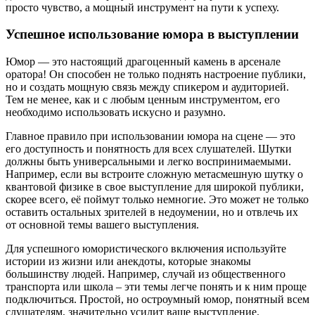
просто чувство, а мощный инструмент на пути к успеху.
Успешное использование юмора в выступлении
Юмор — это настоящий драгоценный камень в арсенале
оратора! Он способен не только поднять настроение публики,
но и создать мощную связь между спикером и аудиторией.
Тем не менее, как и с любым ценным инструментом, его
необходимо использовать искусно и разумно.
Главное правило при использовании юмора на сцене — это
его доступность и понятность для всех слушателей. Шутки
должны быть универсальными и легко воспринимаемыми.
Например, если вы встроите сложную метасмешную шутку о
квантовой физике в свое выступление для широкой публики,
скорее всего, её поймут только немногие. Это может не только
оставить остальных зрителей в недоумении, но и отвлечь их
от основной темы вашего выступления.
Для успешного юмористического включения используйте
истории из жизни или анекдоты, которые знакомы
большинству людей. Например, случай из общественного
транспорта или школа – эти темы легче понять и к ним проще
подключиться. Простой, но остроумный юмор, понятный всем
слушателям, значительно усилит ваше выступление.