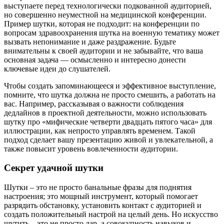
выступаете перед технологически подкованной аудиторией,
но совершенно неуместной на медицинской конференции.
Пример шутки, которая не подходит: на конференции по
вопросам здравоохранения шутка на военную тематику может
вызвать непонимание и даже раздражение. Будьте
внимательны к своей аудитории и не забывайте, что ваша
основная задача — осмысленно и интересно донести
ключевые идеи до слушателей.
Чтобы создать запоминающееся и эффективное выступление,
помните, что шутка должна не просто смешить, а работать на
вас. Например, рассказывая о важности соблюдения
дедлайнов в проектной деятельности, можно использовать
шутку про «мифические четверти двадцать пятого часа» для
иллюстрации, как непросто управлять временем. Такой
подход сделает вашу презентацию живой и увлекательной, а
также повысит уровень вовлеченности аудитории.
Секрет удачной шутки
Шутки – это не просто банальные фразы для поднятия
настроения; это мощный инструмент, который помогает
разрядить обстановку, установить контакт с аудиторией и
создать положительный настрой на целый день. Но искусство
шутить – это не просто дар, а совокупность навыков и