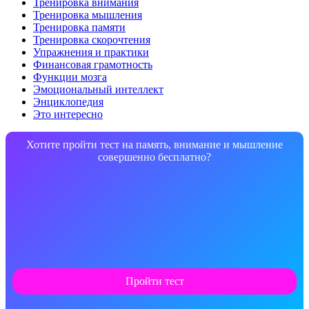
Тренировка внимания
Тренировка мышления
Тренировка памяти
Тренировка скорочтения
Упражнения и практики
Финансовая грамотность
Функции мозга
Эмоциональный интеллект
Энциклопедия
Это интересно
Хотите пройти тест на память, внимание и мышление
совершенно бесплатно?
Пройти тест