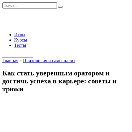
Перейти
Search
к
for:
содержанию
Игры
Курсы
Тесты
Начать занятия
Главная
»
Психология и самоанализ
Как стать уверенным оратором и
достичь успеха в карьере: советы и
трюки