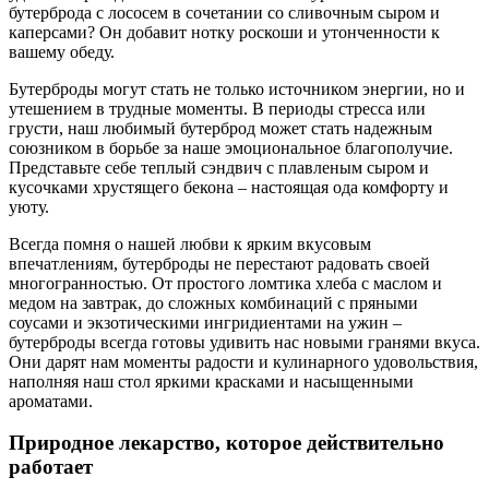
бутерброда с лососем в сочетании со сливочным сыром и
каперсами? Он добавит нотку роскоши и утонченности к
вашему обеду.
Бутерброды могут стать не только источником энергии, но и
утешением в трудные моменты. В периоды стресса или
грусти, наш любимый бутерброд может стать надежным
союзником в борьбе за наше эмоциональное благополучие.
Представьте себе теплый сэндвич с плавленым сыром и
кусочками хрустящего бекона – настоящая ода комфорту и
уюту.
Всегда помня о нашей любви к ярким вкусовым
впечатлениям, бутерброды не перестают радовать своей
многогранностью. От простого ломтика хлеба с маслом и
медом на завтрак, до сложных комбинаций с пряными
соусами и экзотическими ингридиентами на ужин –
бутерброды всегда готовы удивить нас новыми гранями вкуса.
Они дарят нам моменты радости и кулинарного удовольствия,
наполняя наш стол яркими красками и насыщенными
ароматами.
Природное лекарство, которое действительно
работает