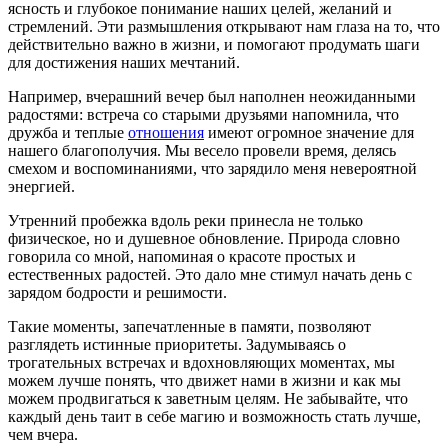
ясность и глубокое понимание наших целей, желаний и
стремлений. Эти размышления открывают нам глаза на то, что
действительно важно в жизни, и помогают продумать шаги
для достижения наших мечтаний.
Например, вчерашний вечер был наполнен неожиданными
радостями: встреча со старыми друзьями напомнила, что
дружба и теплые
отношения
имеют огромное значение для
нашего благополучия. Мы весело провели время, делясь
смехом и воспоминаниями, что зарядило меня невероятной
энергией.
Утренний пробежка вдоль реки принесла не только
физическое, но и душевное обновление. Природа словно
говорила со мной, напоминая о красоте простых и
естественных радостей. Это дало мне стимул начать день с
зарядом бодрости и решимости.
Такие моменты, запечатленные в памяти, позволяют
разглядеть истинные приоритеты. Задумываясь о
трогательных встречах и вдохновляющих моментах, мы
можем лучше понять, что движет нами в жизни и как мы
можем продвигаться к заветным целям. Не забывайте, что
каждый день таит в себе магию и возможность стать лучше,
чем вчера.