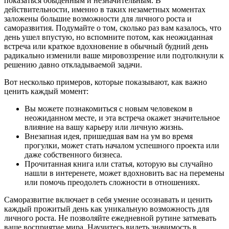
показаться обыденным и незначительным. В
действительности, именно в таких незаметных моментах
заложены большие возможности для личного роста и
саморазвития. Подумайте о том, сколько раз вам казалось, что
день ушел впустую, но вспомните потом, как неожиданная
встреча или краткое вдохновение в обычный будний день
радикально изменили ваше мировоззрение или подтолкнули к
решению давно откладываемой задачи.
Вот несколько примеров, которые показывают, как важно
ценить каждый момент:
Вы можете познакомиться с новым человеком в
неожиданном месте, и эта встреча окажет значительное
влияние на вашу карьеру или личную жизнь.
Внезапная идея, пришедшая вам на ум во время
прогулки, может стать началом успешного проекта или
даже собственного бизнеса.
Прочитанная книга или статья, которую вы случайно
нашли в интеренете, может вдохновить вас на перемены
или помочь преодолеть сложности в отношениях.
Саморазвитие включает в себя умение осознавать и ценить
каждый прожитый день как уникальную возможность для
личного роста. Не позволяйте ежедневной рутине затмевать
ваше восприятие мира. Научитесь видеть значимость в