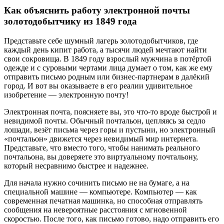
Как объяснить работу электронной почты
золотодобытчику из 1849 года
Представьте себе шумный лагерь золотодобытчиков, где
каждый день кипит работа, а тысячи людей мечтают найти
свои сокровища. В 1849 году взрослый мужчина в потёртой
одежде и с суровыми чертами лица думает о том, как же ему
отправить письмо родным или бизнес-партнерам в далёкий
город. И вот вы оказываете в его реалии удивительное
изобретение — электронную почту!
Электронная почта, поясняете вы, это что-то вроде быстрой и
невидимой почты. Обычный почтальон, цепляясь за седло
лошади, везёт письма через горы и пустыни, но электронный
«почтальон» движется через невидимый мир интернета.
Представьте, что вместо того, чтобы нанимать реального
почтальона, вы доверяете это виртуальному почтальону,
который несравнимо быстрее и надежнее.
Для начала нужно сочинить письмо не на бумаге, а на
специальной машине — компьютере. Компьютер — как
современная печатная машинка, но способная отправлять
сообщения на невероятные расстояния с мгновенной
скоростью. После того, как письмо готово, надо отправить его