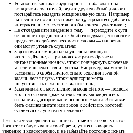
Установите контакт с аудиторией — наблюдайте за
реакциями слушателей, ведите дружелюбный диалог и
постарайтесь наладить эмоциональную связь. Например,
на тренинге по личностному росту, стремитесь добавить
интерактивных элементов, чтобы вовлечь участников;
Не откладывайте введение в тему — переходите к сути
без лишних предисловий. Ошибочно думать, что долгие
предисловия добавят весомости словам — напротив,
они могут утомить слушателя;
Задействуйте эмоциональную составляющую —
используйте паузы, ритмическое разнообразие и
интонационные нюансы, чтобы подчеркнуть ключевые
мысли и передать свои чувства. Например, вы могли бы
рассказать о своём личном опыте решения трудной
задачи, делая паузы, чтобы аудитория могла
почувствовать важность каждого этапа;
Заканчивайте выступление на мощной ноте — подведя
итоги и оставив яркое впечатление, вы закрепите в
сознании аудитории ваши основные мысли. Это может
быть сильная цитата или вызов к действию, который
останется с слушателями надолго.
Путь к самосовершенствованию начинается с первых шагов.
Начните с обдумывания своей речи, учитесь говорить
уверенно и красноречиво, и не забывайте постоянно искать