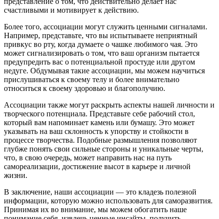
представление о том, что действительно делает нас
счастливыми и мотивирует к действию.
Более того, ассоциации могут служить ценными сигналами.
Например, представьте, что вы испытываете неприятный
привкус во рту, когда думаете о чашке любимого чая. Это
может сигнализировать о том, что ваш организм пытается
предупредить вас о потенциальной простуде или другом
недуге. Обдумывая такие ассоциации, мы можем научиться
прислушиваться к своему телу и более внимательно
относиться к своему здоровью и благополучию.
Ассоциации также могут раскрыть аспекты нашей личности и
творческого потенциала. Представьте себе рабочий стол,
который вам напоминает камень или бумашу. Это может
указывать на ваш склонность к упорству и стойкости в
процессе творчества. Подобные размышления позволяют
глубже понять свои сильные стороны и уникальные черты,
что, в свою очередь, может направить нас на путь
самореализации, достижение высот в карьере и личной
жизни.
В заключение, наши ассоциации — это кладезь полезной
информации, которую можно использовать для саморазвития.
Принимая их во внимание, мы можем обогатить наше
понимание себя, извлечь ценные инсайты, получить