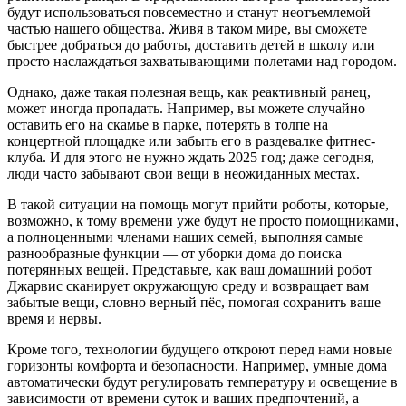
будут использоваться повсеместно и станут неотъемлемой
частью нашего общества. Живя в таком мире, вы сможете
быстрее добраться до работы, доставить детей в школу или
просто наслаждаться захватывающими полетами над городом.
Однако, даже такая полезная вещь, как реактивный ранец,
может иногда пропадать. Например, вы можете случайно
оставить его на скамье в парке, потерять в толпе на
концертной площадке или забыть его в раздевалке фитнес-
клуба. И для этого не нужно ждать 2025 год; даже сегодня,
люди часто забывают свои вещи в неожиданных местах.
В такой ситуации на помощь могут прийти роботы, которые,
возможно, к тому времени уже будут не просто помощниками,
а полноценными членами наших семей, выполняя самые
разнообразные функции — от уборки дома до поиска
потерянных вещей. Представьте, как ваш домашний робот
Джарвис сканирует окружающую среду и возвращает вам
забытые вещи, словно верный пёс, помогая сохранить ваше
время и нервы.
Кроме того, технологии будущего откроют перед нами новые
горизонты комфорта и безопасности. Например, умные дома
автоматически будут регулировать температуру и освещение в
зависимости от времени суток и ваших предпочтений, а