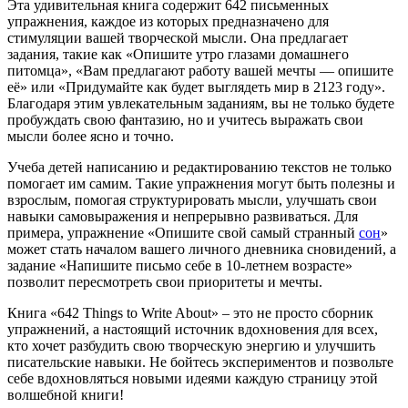
Эта удивительная книга содержит 642 письменных
упражнения, каждое из которых предназначено для
стимуляции вашей творческой мысли. Она предлагает
задания, такие как «Опишите утро глазами домашнего
питомца», «Вам предлагают работу вашей мечты — опишите
её» или «Придумайте как будет выглядеть мир в 2123 году».
Благодаря этим увлекательным заданиям, вы не только будете
пробуждать свою фантазию, но и учитесь выражать свои
мысли более ясно и точно.
Учеба детей написанию и редактированию текстов не только
помогает им самим. Такие упражнения могут быть полезны и
взрослым, помогая структурировать мысли, улучшать свои
навыки самовыражения и непрерывно развиваться. Для
примера, упражнение «Опишите свой самый странный
сон
»
может стать началом вашего личного дневника сновидений, а
задание «Напишите письмо себе в 10-летнем возрасте»
позволит пересмотреть свои приоритеты и мечты.
Книга «642 Things to Write About» – это не просто сборник
упражнений, а настоящий источник вдохновения для всех,
кто хочет разбудить свою творческую энергию и улучшить
писательские навыки. Не бойтесь экспериментов и позвольте
себе вдохновляться новыми идеями каждую страницу этой
волшебной книги!