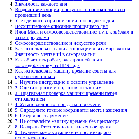
Значимость каждого дня
Воздействие эмоций, поступков и обстоятельств на
прошедший день
Учет диалогов при описании прошедшего дня
Восхитительное описание прошедшего дня
Илон Маск и самосовершенствование: путь к звёздам и
за их пределами
Самосовершенствование и искусство речи
Как использовать наши ассоциации для саморазвития
Значимость мечтаний в саморазвитии
Как объяснить работу электронной почты
золотодобытчику из 1849 года
Как использовать машину времени: советы для
путешественников
1. Изучите инструкцию и освоите управление
2. Оцените риски и подготовьтесь к ним
3. Тщательная проверка машины времени перед
отправлением
4. Установление точной даты и времени
5. Определите точные координаты места назначения
6. Резервное снаряжение
7. Не оставляйте машину времени без присмотра
8. Возвращайтесь точно в назначенное время
9. Техническое обслуживание после каждого
использования