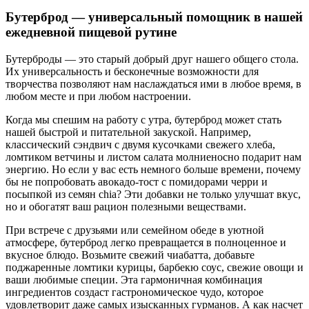
Бутерброд — универсальный помощник в нашей
ежедневной пищевой рутине
Бутерброды — это старый добрый друг нашего общего стола.
Их универсальность и бесконечные возможности для
творчества позволяют нам наслаждаться ими в любое время, в
любом месте и при любом настроении.
Когда мы спешим на работу с утра, бутерброд может стать
нашей быстрой и питательной закуской. Например,
классический сэндвич с двумя кусочками свежего хлеба,
ломтиком ветчины и листом салата молниеносно подарит нам
энергию. Но если у вас есть немного больше времени, почему
бы не попробовать авокадо-тост с помидорами черри и
посыпкой из семян chia? Эти добавки не только улучшат вкус,
но и обогатят ваш рацион полезными веществами.
При встрече с друзьями или семейном обеде в уютной
атмосфере, бутерброд легко превращается в полноценное и
вкусное блюдо. Возьмите свежий чиабатта, добавьте
поджаренные ломтики курицы, барбекю соус, свежие овощи и
ваши любимые специи. Эта гармоничная комбинация
ингредиентов создаст гастрономическое чудо, которое
удовлетворит даже самых изысканных гурманов. А как насчет