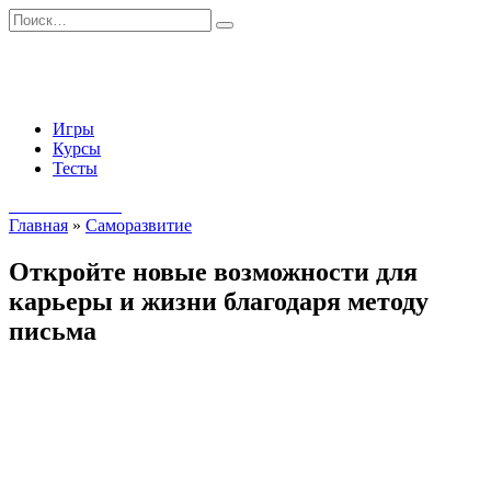
Перейти
Search
к
for:
содержанию
Игры
Курсы
Тесты
Начать занятия
Главная
»
Саморазвитие
Откройте новые возможности для
карьеры и жизни благодаря методу
письма