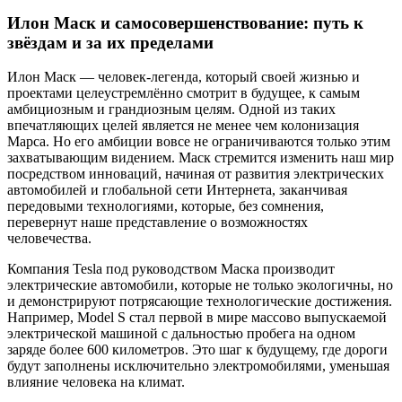
Илон Маск и самосовершенствование: путь к
звёздам и за их пределами
Илон Маск — человек-легенда, который своей жизнью и
проектами целеустремлённо смотрит в будущее, к самым
амбициозным и грандиозным целям. Одной из таких
впечатляющих целей является не менее чем колонизация
Марса. Но его амбиции вовсе не ограничиваются только этим
захватывающим видением. Маск стремится изменить наш мир
посредством инноваций, начиная от развития электрических
автомобилей и глобальной сети Интернета, заканчивая
передовыми технологиями, которые, без сомнения,
перевернут наше представление о возможностях
человечества.
Компания Tesla под руководством Маска производит
электрические автомобили, которые не только экологичны, но
и демонстрируют потрясающие технологические достижения.
Например, Model S стал первой в мире массово выпускаемой
электрической машиной с дальностью пробега на одном
заряде более 600 километров. Это шаг к будущему, где дороги
будут заполнены исключительно электромобилями, уменьшая
влияние человека на климат.