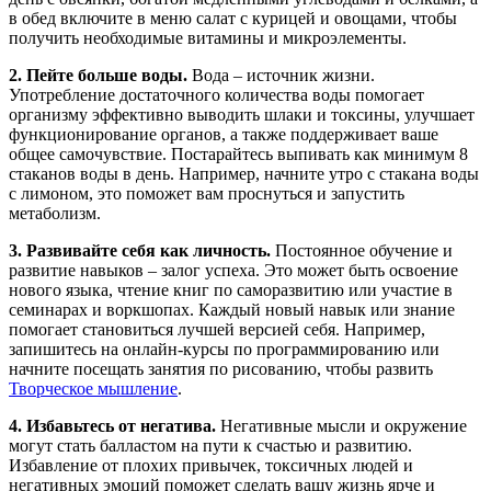
в обед включите в меню салат с курицей и овощами, чтобы
получить необходимые витамины и микроэлементы.
2. Пейте больше воды.
Вода – источник жизни.
Употребление достаточного количества воды помогает
организму эффективно выводить шлаки и токсины, улучшает
функционирование органов, а также поддерживает ваше
общее самочувствие. Постарайтесь выпивать как минимум 8
стаканов воды в день. Например, начните утро с стакана воды
с лимоном, это поможет вам проснуться и запустить
метаболизм.
3. Развивайте себя как личность.
Постоянное обучение и
развитие навыков – залог успеха. Это может быть освоение
нового языка, чтение книг по саморазвитию или участие в
семинарах и воркшопах. Каждый новый навык или знание
помогает становиться лучшей версией себя. Например,
запишитесь на онлайн-курсы по программированию или
начните посещать занятия по рисованию, чтобы развить
Творческое мышление
.
4. Избавьтесь от негатива.
Негативные мысли и окружение
могут стать балластом на пути к счастью и развитию.
Избавление от плохих привычек, токсичных людей и
негативных эмоций поможет сделать вашу жизнь ярче и