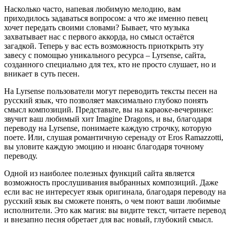
Насколько часто, напевая любимую мелодию, вам
приходилось задаваться вопросом: а что же именно певец
хочет передать своими словами? Бывает, что музыка
захватывает нас с первого аккорда, но смысл остаётся
загадкой. Теперь у вас есть возможность приоткрыть эту
завесу с помощью уникального ресурса – Lyrsense, сайта,
созданного специально для тех, кто не просто слушает, но и
вникает в суть песен.
На Lyrsense пользователи могут переводить тексты песен на
русский язык, что позволяет максимально глубоко понять
смысл композиций. Представьте, вы на караоке-вечеринке:
звучит ваш любимый хит Imagine Dragons, и вы, благодаря
переводу на Lyrsense, понимаете каждую строчку, которую
поете. Или, слушая романтичную серенаду от Eros Ramazzotti,
вы уловите каждую эмоцию и нюанс благодаря точному
переводу.
Одной из наиболее полезных функций сайта является
возможность прослушивания выбранных композиций. Даже
если вас не интересует язык оригинала, благодаря переводу на
русский язык вы сможете понять, о чем поют ваши любимые
исполнители. Это как магия: вы видите текст, читаете перевод
и внезапно песня обретает для вас новый, глубокий смысл.