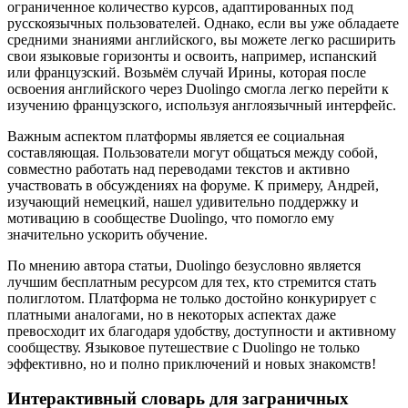
ограниченное количество курсов, адаптированных под
русскоязычных пользователей. Однако, если вы уже обладаете
средними знаниями английского, вы можете легко расширить
свои языковые горизонты и освоить, например, испанский
или французский. Возьмём случай Ирины, которая после
освоения английского через Duolingo смогла легко перейти к
изучению французского, используя англоязычный интерфейс.
Важным аспектом платформы является ее социальная
составляющая. Пользователи могут общаться между собой,
совместно работать над переводами текстов и активно
участвовать в обсуждениях на форуме. К примеру, Андрей,
изучающий немецкий, нашел удивительно поддержку и
мотивацию в сообществе Duolingo, что помогло ему
значительно ускорить обучение.
По мнению автора статьи, Duolingo безусловно является
лучшим бесплатным ресурсом для тех, кто стремится стать
полиглотом. Платформа не только достойно конкурирует с
платными аналогами, но в некоторых аспектах даже
превосходит их благодаря удобству, доступности и активному
сообществу. Языковое путешествие с Duolingo не только
эффективно, но и полно приключений и новых знакомств!
Интерактивный словарь для заграничных