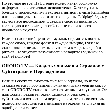
Но это ещё не всё! На Lyrsense можно найти обширную
информацию о различных исполнителях. Хотите узнать
больше о творческом пути экстравагантной группы Rammstein
или проникнуть в тонкости лирики группы Coldplay? Здесь у
вас есть всё необходимое. Освежите свою музыкальную
коллекцию и откройте для себя новые грани вашего
любимого искусства.
Если вы настоящий ценитель музыки, стремитесь понять
каждое слово, каждую фразу и каждую эмоцию, Lyrsense
станет для вас незаменимым спутником в мире мелодий и
ритмов. Не упустите возможность насладиться музыкой во
всей её полноте!
ORORO.TV — Кладезь Фильмов и Сериалов с
Субтитрами и Переводчиком
Если вы обожаете смотреть фильмы и сериалы, но часто
сталкиваетесь с проблемами понимания языка оригинала, то
сайт
ORORO.TV
станет вашим незаменимым спутником. Эта
платформа предлагает океан фильмов и сериалов с
субтитрами и встроенным переводчиком, что позволяет вам
полностью погружаться в действие на экране, не упуская ни
одной детали сюжета.