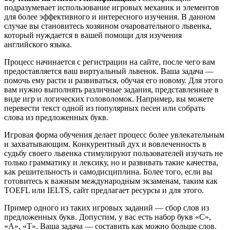
подразумевает использование игровых механик и элементов
для более эффективного и интересного изучения. В данном
случае вы становитесь хозяином очаровательного львенка,
который нуждается в вашей помощи для изучения
английского языка.
Процесс начинается с регистрации на сайте, после чего вам
предоставляется ваш виртуальный львенок. Ваша задача —
помочь ему расти и развиваться, обучая его новому. Для этого
вам нужно выполнять различные задания, представленные в
виде игр и логических головоломок. Например, вы можете
перевести текст одной из популярных песен или собрать
слова из предложенных букв.
Игровая форма обучения делает процесс более увлекательным
и захватывающим. Конкурентный дух и вовлеченность в
судьбу своего львенка стимулируют пользователей изучать не
только грамматику и лексику, но и развивать такие качества,
как решительность и самодисциплина. Более того, если вы
готовитесь к важным международным экзаменам, таким как
TOEFL или IELTS, сайт предлагает ресурсы и для этого.
Пример одного из таких игровых заданий — сбор слов из
предложенных букв. Допустим, у вас есть набор букв «C»,
«A», «T». Ваша задача — составить как можно больше слов.