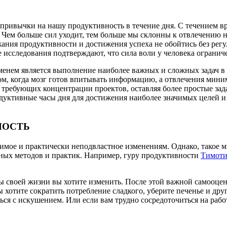
 привычки на нашу продуктивность в течение дня. С течением вр
Чем больше сил уходит, тем больше мы склонны к отвлечению на
ания продуктивности и достижения успеха не обойтись без рег
исследования подтверждают, что сила воли у человека ограниче
ем является выполнение наиболее важных и сложных задач в на
тром, когда мозг готов впитывать информацию, а отвлечения мини
требующих концентрации проектов, оставляя более простые зада
дуктивные часы дня для достижения наиболее значимых целей и з
НОСТЬ
имое и практически неподвластное изменениям. Однако, такое 
енных методов и практик. Например, гуру продуктивности
Тимоти
екты своей жизни вы хотите изменить. После этой важной самооц
ы хотите сократить потребление сладкого, уберите печенье и дру
ься с искушением. Или если вам трудно сосредоточиться на раб