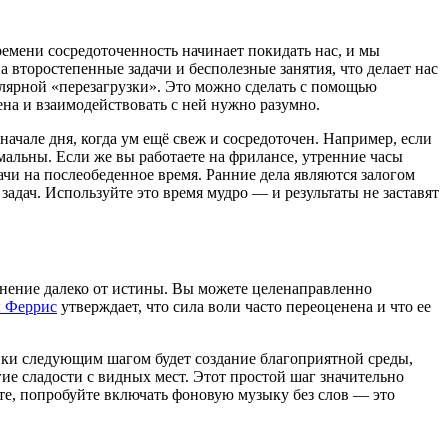
емени сосредоточенность начинает покидать нас, и мы
 второстепенные задачи и бесполезные занятия, что делает нас
улярной «перезагрузки». Это можно сделать с помощью
на и взаимодействовать с ней нужно разумно.
чале дня, когда ум ещё свеж и сосредоточен. Например, если
мальны. Если же вы работаете на фрилансе, утренние часы
чи на послеобеденное время. Ранние дела являются залогом
адач. Используйте это время мудро — и результаты не заставят
мнение далеко от истины. Вы можете целенаправленно
 Феррис
утверждает, что сила воли часто переоценена и что ее
енки следующим шагом будет создание благоприятной среды,
гие сладости с видных мест. Этот простой шаг значительно
оте, попробуйте включать фоновую музыку без слов — это