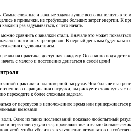
ь. Самые сложные и важные задачи лучше всего выполнять в те 
щались в привычки, не требующие больших затрат энергии. К пр
 каждый раз задумываться, с чего начать.
можно сравнить с закалкой стали. Вначале это может показатьс
ачало спортивных тренировок. В первый день вам будет казаться
остижения с удовольствием.
 реальная практика, доступная каждому. Осознанно подходите к э
 начать с малого и постепенно двигаться к своей цели!
онтроля
тоянной практике и планомерной нагрузке. Чем больше вы тренир
остепенного наращивания нагрузки, вы рискуете столкнуться с п
но переходите к более сложным задачам.
ываться от перекусов в неположенное время или придерживаться
тельными вызовами.
воли. Одно из таких исследований показало любопытный резуль
мо и перестали сутулиться, проявляли значительно больше само
поднятой, чтобы убедиться в улучшении результатов на собстве