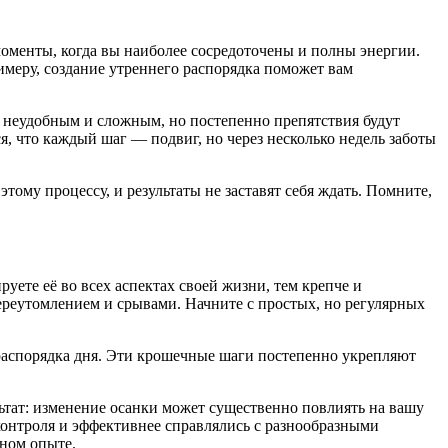
моменты, когда вы наиболее сосредоточены и полны энергии.
имеру, создание утреннего распорядка поможет вам
я неудобным и сложным, но постепенно препятствия будут
, что каждый шаг — подвиг, но через несколько недель заботы
тому процессу, и результаты не заставят себя ждать. Помните,
уете её во всех аспектах своей жизни, тем крепче и
ереутомлением и срывами. Начните с простых, но регулярных
 распорядка дня. Эти крошечные шаги постепенно укрепляют
тат: изменение осанки может существенно повлиять на вашу
контроля и эффективнее справлялись с разнообразными
нном опыте.