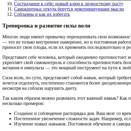
Сострадание к себе: новый ключ к личностному росту
Самокритика: откуда берутся демотивирующие мысли
Соблазны и как их избегать
Тренировка и развитие силы воли
Многие люди имеют привычку переоценивать свои возможности
— это не только внутреннее намерение, но и постоянная рабо
приносит свои плоды, если их применять последовательно и ре
Представьте себе человека, который ежедневно противостоит м
укрепляет свой самоконтроль и способность противостоять бо
желания и импульсы — это мощный инструмент на пути к люб
Сила воли, по сути, представляет собой навык, который требуе
хочется отдохнуть, постепенно становится более дисциплинир
несмотря на соблазн нарушить диету.
Так каким образом можно развивать этот важный навык? Как п
несколько примеров:
Создание и соблюдение распорядка дня. Ваш мозг со врем
Постепенное увеличение сложности задач. Например, если
Изучение новых навыков. Постоянное обучение и самора