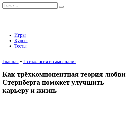
Перейти
Search
к
for:
содержанию
Игры
Курсы
Тесты
Начать занятия
Главная
»
Психология и самоанализ
Как трёхкомпонентная теория любви
Стернберга поможет улучшить
карьеру и жизнь