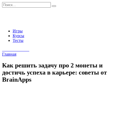
Перейти
Search
к
for:
содержанию
Игры
Курсы
Тесты
Начать занятия
Главная
Как решить задачу про 2 монеты и
достичь успеха в карьере: советы от
BrainApps