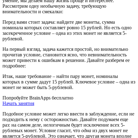
умение, мы делаем нашу жизнь проще и интереснее.
Рассмотрим одну необычную задачу, требующую
внимательности и смекалки:
Перед вами стоит задача: найдите две монеты, сумма
номинала которых составляет ровно 15 рублей. Но есть одно
засекреченное условие – одна из этих монет не является 5-
рублевой.
На первый взгляд, задача кажется простой, но внимательно
прочитав условие, становится ясно, что невнимательность
может привести к ошибкам в решении. Давайте разберем ее
подробнее:
Итак, наше требование – найти пару монет, номиналы
которых в сумме дадут 15 рублей. Ключевое условие – одна из
монет не может быть 5-рублевой.
Попробуйте BrainApps бесплатно
Начать занятия
Подобное условие может легко ввести в заблуждение, если не
подходить к нему с осторожностью. Давайте подумаем еще
раз: на самом деле, нелогичным будет исключение всех 5-
рублевых монет. Условие гласит, что
одна
из двух монет не
является 5-рублевой. Это означает, что другая монета вполне