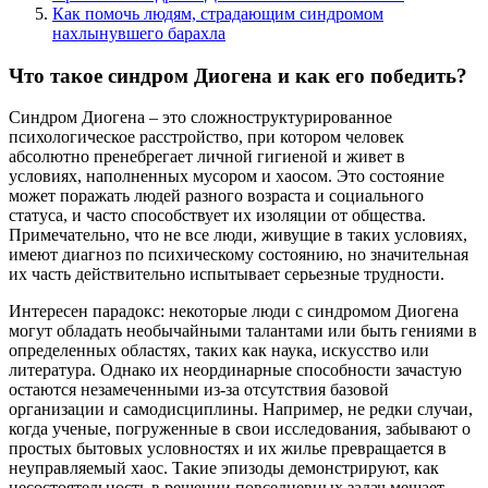
Как помочь людям, страдающим синдромом
нахлынувшего барахла
Что такое синдром Диогена и как его победить?
Синдром Диогена – это сложноструктурированное
психологическое расстройство, при котором человек
абсолютно пренебрегает личной гигиеной и живет в
условиях, наполненных мусором и хаосом. Это состояние
может поражать людей разного возраста и социального
статуса, и часто способствует их изоляции от общества.
Примечательно, что не все люди, живущие в таких условиях,
имеют диагноз по психическому состоянию, но значительная
их часть действительно испытывает серьезные трудности.
Интересен парадокс: некоторые люди с синдромом Диогена
могут обладать необычайными талантами или быть гениями в
определенных областях, таких как наука, искусство или
литература. Однако их неординарные способности зачастую
остаются незамеченными из-за отсутствия базовой
организации и самодисциплины. Например, не редки случаи,
когда ученые, погруженные в свои исследования, забывают о
простых бытовых условностях и их жилье превращается в
неуправляемый хаос. Такие эпизоды демонстрируют, как
несостоятельность в решении повседневных задач мешает