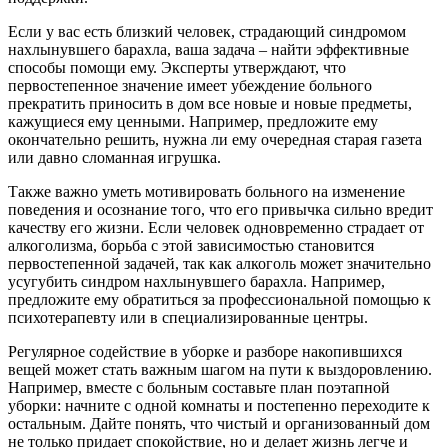
Если у вас есть близкий человек, страдающий синдромом
нахлынувшего барахла, ваша задача – найти эффективные
способы помощи ему. Эксперты утверждают, что
первостепенное значение имеет убеждение больного
прекратить приносить в дом все новые и новые предметы,
кажущиеся ему ценными. Например, предложите ему
окончательно решить, нужна ли ему очередная старая газета
или давно сломанная игрушка.
Также важно уметь мотивировать больного на изменение
поведения и осознание того, что его привычка сильно вредит
качеству его жизни. Если человек одновременно страдает от
алкоголизма, борьба с этой зависимостью становится
первостепенной задачей, так как алкоголь может значительно
усугубить синдром нахлынувшего барахла. Например,
предложите ему обратиться за профессиональной помощью к
психотерапевту или в специализированные центры.
Регулярное содействие в уборке и разборе накопившихся
вещей может стать важным шагом на пути к выздоровлению.
Например, вместе с больным составьте план поэтапной
уборки: начните с одной комнаты и постепенно переходите к
остальным. Дайте понять, что чистый и организованный дом
не только придает спокойствие, но и делает жизнь легче и