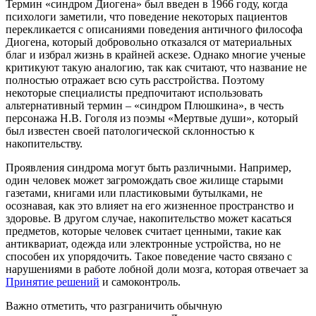
Термин «синдром Диогена» был введен в 1966 году, когда
психологи заметили, что поведение некоторых пациентов
перекликается с описаниями поведения античного философа
Диогена, который добровольно отказался от материальных
благ и избрал жизнь в крайней аскезе. Однако многие ученые
критикуют такую аналогию, так как считают, что название не
полностью отражает всю суть расстройства. Поэтому
некоторые специалисты предпочитают использовать
альтернативный термин – «синдром Плюшкина», в честь
персонажа Н.В. Гоголя из поэмы «Мертвые души», который
был известен своей патологической склонностью к
накопительству.
Проявления синдрома могут быть различными. Например,
один человек может загромождать свое жилище старыми
газетами, книгами или пластиковыми бутылками, не
осознавая, как это влияет на его жизненное пространство и
здоровье. В другом случае, накопительство может касаться
предметов, которые человек считает ценными, такие как
антиквариат, одежда или электронные устройства, но не
способен их упорядочить. Такое поведение часто связано с
нарушениями в работе лобной доли мозга, которая отвечает за
Принятие решений
и самоконтроль.
Важно отметить, что разграничить обычную