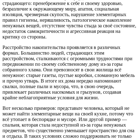
страдающего: пренебрежение к себе и своему здоровью,
безразличие к окружающему миру, апатия, социальная
изоляция, чрезмерная скупость, нарушение элементарных
правил гигиены, неряшливость, патологическое накопление
ненужных вещей, отсутствие чувства стыда за своё состояние,
недостаток самокритичности и агрессивная реакция на
критику со стороны.
Расстройство накопительства проявляется в различных
формах. Большинство людей, страдающих этим
расстройством, сталкиваются с огромными трудностями при
передвижении по своему собственному дому из-за горы
собранного хлама. Они превозносят в свои жилища всё
ненужное: старые газеты, пустые коробки, сломанную мебель
и прочую утварь. В итоге их дома нередко напоминают
свалки, полные пыли и мусора, что, в свою очередь,
привлекает различных насекомых и грызунов, создавая
крайне неблагоприятные условия для жизни.
Вот несколько примеров: представьте человека, который не
может найти элементарные вещи на своей кухне, потому что
всё утопает в беспорядке и мусоре. Или другой пример —
спальня, которая стала недоступной из-за горы ненужных
предметов, что существенно уменьшает пространство для сна
и отдыха. В таких условиях сложно поддерживать не только