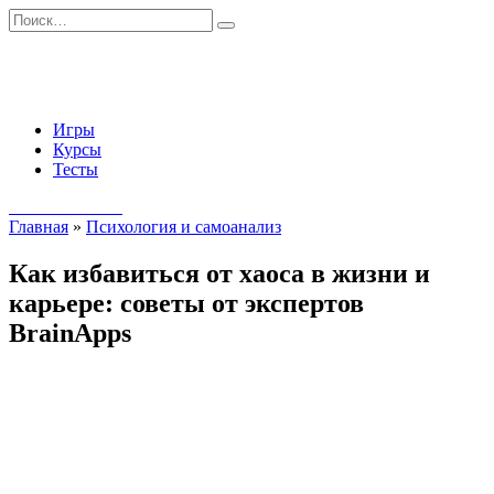
Перейти
Search
к
for:
содержанию
Игры
Курсы
Тесты
Начать занятия
Главная
»
Психология и самоанализ
Как избавиться от хаоса в жизни и
карьере: советы от экспертов
BrainApps