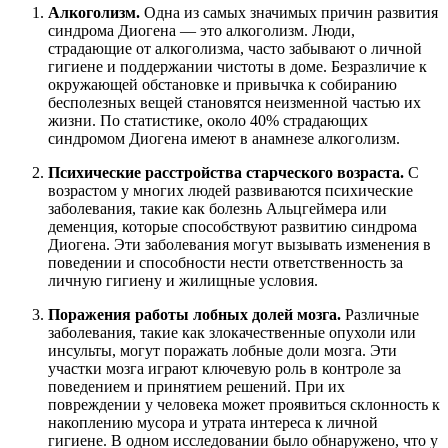
Алкоголизм.
Одна из самых значимых причин развития
синдрома Диогена — это алкоголизм. Люди,
страдающие от алкоголизма, часто забывают о личной
гигиене и поддержании чистоты в доме. Безразличие к
окружающей обстановке и привычка к собиранию
бесполезных вещей становятся неизменной частью их
жизни. По статистике, около 40% страдающих
синдромом Диогена имеют в анамнезе алкоголизм.
Психические расстройства старческого возраста.
С
возрастом у многих людей развиваются психические
заболевания, такие как болезнь Альцгеймера или
деменция, которые способствуют развитию синдрома
Диогена. Эти заболевания могут вызывать изменения в
поведении и способности нести ответственность за
личную гигиену и жилищные условия.
Поражения работы лобных долей мозга.
Различные
заболевания, такие как злокачественные опухоли или
инсульты, могут поражать лобные доли мозга. Эти
участки мозга играют ключевую роль в контроле за
поведением и принятием решений. При их
повреждении у человека может проявиться склонность к
накоплению мусора и утрата интереса к личной
гигиене. В одном исследовании было обнаружено, что у