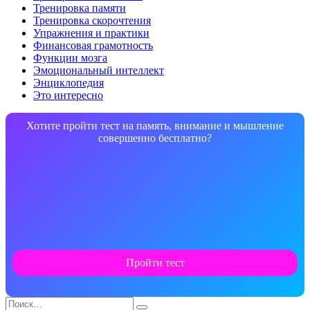
Тренировка памяти
Тренировка скорочтения
Упражнения и практики
Финансовая грамотность
Функции мозга
Эмоциональный интеллект
Энциклопедия
Это интересно
Хотите пройти тест на память, внимание и мышление
совершенно бесплатно?
Пройти тест
Search