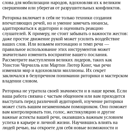
слова для мобилизации народов, вдохновляя их к великим
свершениям или уберегая от разрушительных конфликтов.
Риторика включает в себя не только техники создания
впечатляющих речей, но и умение замечать нюансы,
адаптироваться к аудитории и оценивать реакцию
слушателей. К примеру, не стоит забывать о важности жестов:
даже простое движение рукой может усилить воздействие
ваших слов. Или возьмем интонацию и темп речи —
правильное использование этих инструментов может
значительно изменить восприятие вашего послания.
Рассмотрите выступления великих лидеров, таких как
Уинстон Черчилль или Мартин Лютер Кинг, чьи речи
изменяли мир и вдохновляли миллионы. Их секрет
заключался в безупречном понимании риторики и мастерском
владении словом.
Риторика не утратила своей значимости и в наше время. Если
ваша работа связана с частым общением или вам приходится
выступать перед различной аудиторией, изучение риторики
может стать вашим незаменимым помощником. Оно поможет
вам контролировать тон, голос, жестикуляцию и другие
важные аспекты вашей речи, оказавшись важным условием
успеха в карьере и личной жизни. Научившись влиять на
людей речью, вы откроете для себя новые возможности и