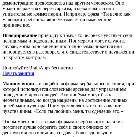
демонстрацию превосходства над другим человеком. Оно
может выражаться через сарказм, издевательства или
унизительные комментарии. Например, фраза «Ты вечно как
маленький ребенок» явно указывает на намеренное
принижение.
Игнорирование
приводит к тому, что человек чувствует себя
невидимым и недооценённым. Примерами могут служить
случаи, когда одно мнение постоянно замалчивается или
игнорируется в разговорах, что свидетельствует о неуважении
и скрытом контроле.
Попробуйте BrainApps бесплатно
Начать занятия
Манипуляции
– изощрённая форма вербального насилия, при
которой используется словесный арсенал для управлением
поведением других людей. Эти приёмы могут быть
неочевидными, но всегда нацелены на достижение личных
целей манипулятора. Примером является использование
чувства вины: «Если ты любишь меня, ты сделаешь это.»
Ознакомленность с этими формами вербального насилия
помогает лучше оберегать себя и своих близких от
деструктивного влияния, создавая более здоровую и