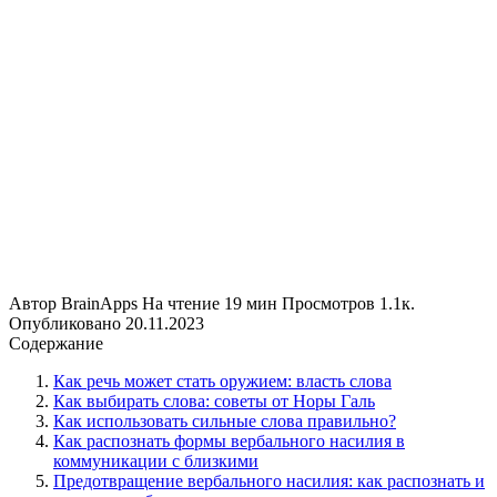
Автор
BrainApps
На чтение
19 мин
Просмотров
1.1к.
Опубликовано
20.11.2023
Содержание
Как речь может стать оружием: власть слова
Как выбирать слова: советы от Норы Галь
Как использовать сильные слова правильно?
Как распознать формы вербального насилия в
коммуникации с близкими
Предотвращение вербального насилия: как распознать и