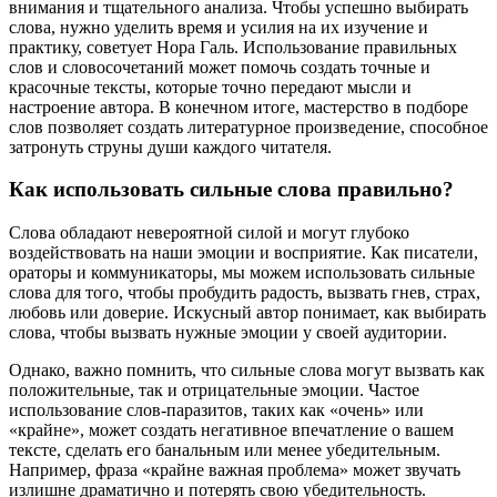
внимания и тщательного анализа. Чтобы успешно выбирать
слова, нужно уделить время и усилия на их изучение и
практику, советует Нора Галь. Использование правильных
слов и словосочетаний может помочь создать точные и
красочные тексты, которые точно передают мысли и
настроение автора. В конечном итоге, мастерство в подборе
слов позволяет создать литературное произведение, способное
затронуть струны души каждого читателя.
Как использовать сильные слова правильно?
Слова обладают невероятной силой и могут глубоко
воздействовать на наши эмоции и восприятие. Как писатели,
ораторы и коммуникаторы, мы можем использовать сильные
слова для того, чтобы пробудить радость, вызвать гнев, страх,
любовь или доверие. Искусный автор понимает, как выбирать
слова, чтобы вызвать нужные эмоции у своей аудитории.
Однако, важно помнить, что сильные слова могут вызвать как
положительные, так и отрицательные эмоции. Частое
использование слов-паразитов, таких как «очень» или
«крайне», может создать негативное впечатление о вашем
тексте, сделать его банальным или менее убедительным.
Например, фраза «крайне важная проблема» может звучать
излишне драматично и потерять свою убедительность.