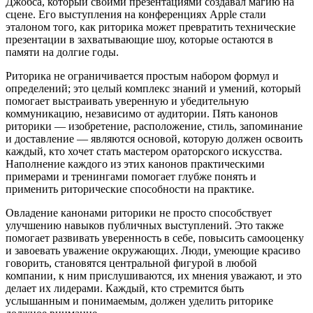
Джобса, который своими презентациями создавал магию на
сцене. Его выступления на конференциях Apple стали
эталоном того, как риторика может превратить технические
презентации в захватывающие шоу, которые остаются в
памяти на долгие годы.
Риторика не ограничивается простым набором формул и
определений; это целый комплекс знаний и умений, который
помогает выстраивать уверенную и убедительную
коммуникацию, независимо от аудитории. Пять канонов
риторики — изобретение, расположение, стиль, запоминание
и доставление — являются основой, которую должен освоить
каждый, кто хочет стать мастером ораторского искусства.
Наполнение каждого из этих канонов практическими
примерами и тренингами помогает глубже понять и
применить риторические способности на практике.
Овладение канонами риторики не просто способствует
улучшению навыков публичных выступлений. Это также
помогает развивать уверенность в себе, повысить самооценку
и завоевать уважение окружающих. Люди, умеющие красиво
говорить, становятся центральной фигурой в любой
компании, к ним прислушиваются, их мнения уважают, и это
делает их лидерами. Каждый, кто стремится быть
услышанным и понимаемым, должен уделить риторике