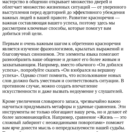
мастерство в общении открывает множество дверей и
облегчает множество жизненных ситуаций — от уверенного
выступления перед аудиторией до эффективного убеждения
важных людей в вашей правоте. Развитие красноречия —
важная составляющая вашего успеха, поэтому здесь мы
рассмотрим ключевые способы, которые помогут вам
добиться этой цели.
Первым и очень важным шагом к обретению красноречия
является изучение фразеологизмов, крылатых выражений и
благозвучных синонимов. Эти элементы языка помогают
разнообразить ваше общение и делают его более живым и
захватывающим. Например, вместо обычного «Он добился
успеха», попробуйте сказать «Он взобрался на вершину
успеха». Однако стоит помнить, что использование новых
слов должно быть уместным и соответствовать ситуации. В
противном случае, можно создать впечатление
искусственности и даже вызвать недоумение у слушателей.
Кроме увеличения словарного запаса, чрезвычайно важно
научиться придумывать метафоры и удачные сравнения. Эти
инструменты не только обогащают вашу речь, но и делают её
более запоминающейся. Например, сравнение «Жизнь — это
сложный лабиринт с неожиданными поворотами» поможет
вам ярче донести мысль о непредсказуемости нашей судьбы.