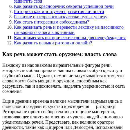
защитить себя
Как развить красноречие: секреты успешной речи
Риторика как инструмент развития личности
Развитие ораторского искусства: путь к успеху
Как стать интересным собеседником?
Как развивать речь и перевести лексику из пассивного
словарного запаса в активный
Как применять риторические тропы для переубеждения
Как развить навыки риторики онлайн?
Как речь может стать оружием: власть слова
Каждому из нас знакомы выразительные фигуры речи,
которые способны придать нашим словам особую красоту и
глубокий смысл. Однако, немногие задумываются о том, что
слова могут быть мощным оружием, способным как
разрушать, так и вдохновлять, наделять уверенностью и сеять
сомнения.
Еще в древние времена великие мыслители задумывались о
силе слов и создали искусство красноречия — риторику.
Риторика не просто набор техник, это целое мастерство,
позволяющее влиять на мнения и чувства людей с помощью
убедительных речей. Представьте, как великие ораторы
древности, такие как Цицерон или Демосфен, использовали