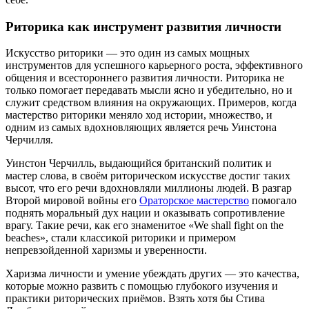
Риторика как инструмент развития личности
Искусство риторики — это один из самых мощных
инструментов для успешного карьерного роста, эффективного
общения и всестороннего развития личности. Риторика не
только помогает передавать мысли ясно и убедительно, но и
служит средством влияния на окружающих. Примеров, когда
мастерство риторики меняло ход истории, множество, и
одним из самых вдохновляющих является речь Уинстона
Черчилля.
Уинстон Черчилль, выдающийся британский политик и
мастер слова, в своём риторическом искусстве достиг таких
высот, что его речи вдохновляли миллионы людей. В разгар
Второй мировой войны его
Ораторское мастерство
помогало
поднять моральный дух нации и оказывать сопротивление
врагу. Такие речи, как его знаменитое «We shall fight on the
beaches», стали классикой риторики и примером
непревзойденной харизмы и уверенности.
Харизма личности и умение убеждать других — это качества,
которые можно развить с помощью глубокого изучения и
практики риторических приёмов. Взять хотя бы Стива