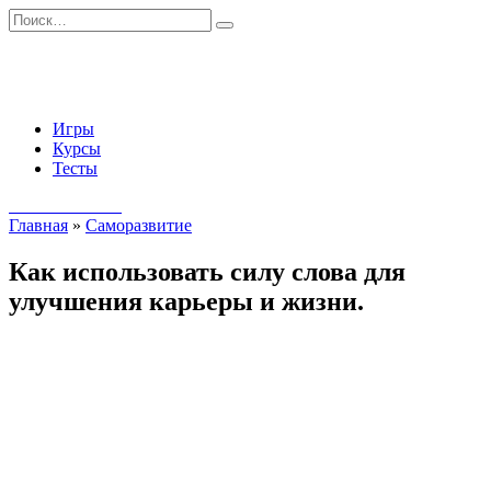
Перейти
Search
к
for:
содержанию
Игры
Курсы
Тесты
Начать занятия
Главная
»
Саморазвитие
Как использовать силу слова для
улучшения карьеры и жизни.