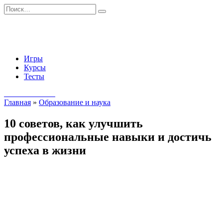
Перейти
Search
к
for:
содержанию
Игры
Курсы
Тесты
Начать занятия
Главная
»
Образование и наука
10 советов, как улучшить
профессиональные навыки и достичь
успеха в жизни