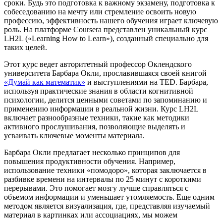
сроки. Будь это подготовка к важному экзамену, подготовка к
собеседованию на мечту или стремление освоить новую
профессию, эффективность нашего обучения играет ключевую
роль. На платформе Coursera представлен уникальный курс
LH2L («Learning How to Learn»), созданный специально для
таких целей.
Этот курс ведет авторитетный профессор Оклендского
университета Барбара Окли, прославившаяся своей книгой
«Думай как математик»
и выступлениями на TED. Барбара,
используя практические знания в области когнитивной
психологии, делится ценными советами по запоминанию и
применению информации в реальной жизни. Курс LH2L
включает разнообразные техники, такие как методики
активного прослушивания, позволяющие выделять и
усваивать ключевые моменты материала.
Барбара Окли предлагает несколько принципов для
повышения продуктивности обучения. Например,
использование техники «помодоро», которая заключается в
разбивке времени на интервалы по 25 минут с короткими
перерывами. Это помогает мозгу лучше справляться с
объемом информации и уменьшает утомляемость. Еще одним
методом является визуализация, где, представляя изучаемый
материал в картинках или ассоциациях, мы можем