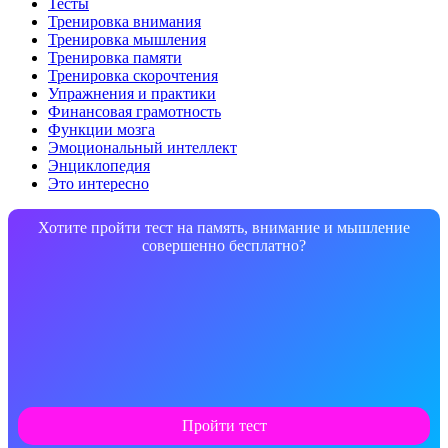
Тесты
Тренировка внимания
Тренировка мышления
Тренировка памяти
Тренировка скорочтения
Упражнения и практики
Финансовая грамотность
Функции мозга
Эмоциональный интеллект
Энциклопедия
Это интересно
Хотите пройти тест на память, внимание и мышление
совершенно бесплатно?
Пройти тест