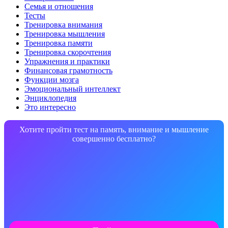
Семья и отношения
Тесты
Тренировка внимания
Тренировка мышления
Тренировка памяти
Тренировка скорочтения
Упражнения и практики
Финансовая грамотность
Функции мозга
Эмоциональный интеллект
Энциклопедия
Это интересно
Хотите пройти тест на память, внимание и мышление
совершенно бесплатно?