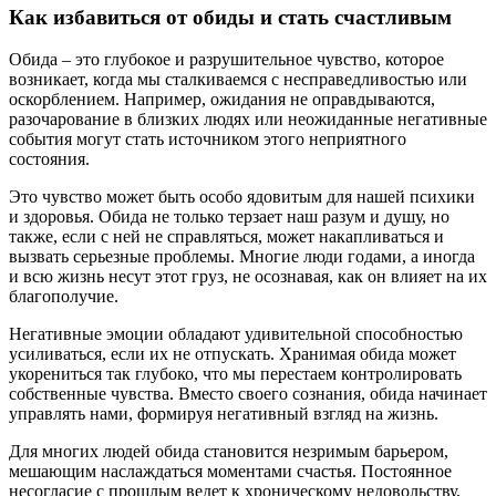
Как избавиться от обиды и стать счастливым
Обида – это глубокое и разрушительное чувство, которое
возникает, когда мы сталкиваемся с несправедливостью или
оскорблением. Например, ожидания не оправдываются,
разочарование в близких людях или неожиданные негативные
события могут стать источником этого неприятного
состояния.
Это чувство может быть особо ядовитым для нашей психики
и здоровья. Обида не только терзает наш разум и душу, но
также, если с ней не справляться, может накапливаться и
вызвать серьезные проблемы. Многие люди годами, а иногда
и всю жизнь несут этот груз, не осознавая, как он влияет на их
благополучие.
Негативные эмоции обладают удивительной способностью
усиливаться, если их не отпускать. Хранимая обида может
укорениться так глубоко, что мы перестаем контролировать
собственные чувства. Вместо своего сознания, обида начинает
управлять нами, формируя негативный взгляд на жизнь.
Для многих людей обида становится незримым барьером,
мешающим наслаждаться моментами счастья. Постоянное
несогласие с прошлым ведет к хроническому недовольству,