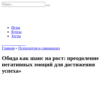
Перейти
Search
к
for:
содержанию
Игры
Курсы
Тесты
Начать занятия
Главная
»
Психология и самоанализ
Обида как шанс на рост: преодоление
негативных эмоций для достижения
успеха»