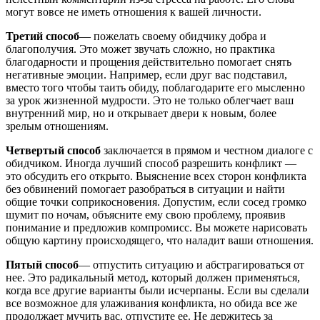
могут вовсе не иметь отношения к вашей личности.
Третий способ
— пожелать своему обидчику добра и
благополучия. Это может звучать сложно, но практика
благодарности и прощения действительно помогает снять
негативные эмоции. Например, если друг вас подставил,
вместо того чтобы таить обиду, поблагодарите его мысленно
за урок жизненной мудрости. Это не только облегчает ваш
внутренний мир, но и открывает двери к новым, более
зрелым отношениям.
Четвертый способ
заключается в прямом и честном диалоге с
обидчиком. Иногда лучший способ разрешить конфликт —
это обсудить его открыто. Выяснение всех сторон конфликта
без обвинений помогает разобраться в ситуации и найти
общие точки соприкосновения. Допустим, если сосед громко
шумит по ночам, объясните ему свою проблему, проявив
понимание и предложив компромисс. Вы можете нарисовать
общую картину происходящего, что наладит ваши отношения.
Пятый способ
— отпустить ситуацию и абстрагироваться от
нее. Это радикальный метод, который должен применяться,
когда все другие варианты были исчерпаны. Если вы сделали
все возможное для улаживания конфликта, но обида все же
продолжает мучить вас, отпустите ее. Не держитесь за