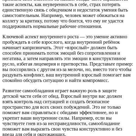
такие аспекты, как неуверенность в себе, страх потерять
единственную связь с обидчиком и недостаток умения быть
самостоятельным. Например, человек может обижаться на
коллегу за критику, потому что боится, что ему не удастся
поддерживать нормальные рабочие отношения.
Ключевой аспект внутреннего роста — это умение активно
пробуждать в себе взрослого, когда внутренний ребёнок
начинает капризничать. Этот «взрослый» должен быть
способен принимать поток эмоций без сопротивления и
негатива, а затем направлять эти эмоции в конструктивное
русло, избегая лицемерия и притворства. Представьте пример:
вы поссорились с другом из-за мелочи, но, вместо того чтобы
раздувать конфликт, ваш внутренний взрослый помогает вам
спокойно обсудить ситуацию и найти компромисс.
Развитие самообладания играет важную роль в защите
детской части себя от обид. Взрослый внутри вас должен
взять контроль над ситуацией и создать безопасное
пространство для всех своих побуждений. Это не только
поможет вам справляться с обидами эффективнее, но и
укрепит ваши внутренние силы. Например, если вы
чувствуете гнев из-за несправедливости, самообладание
поможет вам выразить свои чувства конструктивно и без
вреда для себя и окружающих.