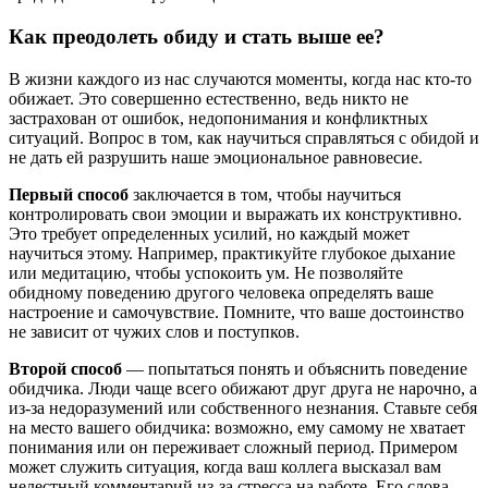
Как преодолеть обиду и стать выше ее?
В жизни каждого из нас случаются моменты, когда нас кто-то
обижает. Это совершенно естественно, ведь никто не
застрахован от ошибок, недопонимания и конфликтных
ситуаций. Вопрос в том, как научиться справляться с обидой и
не дать ей разрушить наше эмоциональное равновесие.
Первый способ
заключается в том, чтобы научиться
контролировать свои эмоции и выражать их конструктивно.
Это требует определенных усилий, но каждый может
научиться этому. Например, практикуйте глубокое дыхание
или медитацию, чтобы успокоить ум. Не позволяйте
обидному поведению другого человека определять ваше
настроение и самочувствие. Помните, что ваше достоинство
не зависит от чужих слов и поступков.
Второй способ
— попытаться понять и объяснить поведение
обидчика. Люди чаще всего обижают друг друга не нарочно, а
из-за недоразумений или собственного незнания. Ставьте себя
на место вашего обидчика: возможно, ему самому не хватает
понимания или он переживает сложный период. Примером
может служить ситуация, когда ваш коллега высказал вам
нелестный комментарий из-за стресса на работе. Его слова