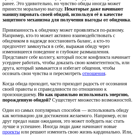
ранее. Это удивительно, но чувство обиды иногда может
принести моральную выгоду.
Некоторые даже начинают
манипулировать своей обидой, используя её в качестве
защитного механизма для получения выгоды от обидчика
.
Привязанность к обидчику может проявляться по-разному.
Например, кто-то может активно взаимодействовать с
обидчиком в надежде восстановить баланс, а кто-то
предпочтет замкнуться в себе, выражая обиду через
изменившееся поведение и глубокие размышления.
Представьте себе коллегу, который после конфликта начинает
усерднее работать, чтобы доказать свою компетентность, или
друга, который замыкается и избегает общения, чтобы
осознать свои чувства и пересмотреть
отношения
.
Когда обида проходит, часто приходит радость от осознания
своей правоты и справедливости по отношению к
произошедшему.
Но как правильно использовать энергию,
порожденную обидой?
Существует множество возможностей.
Один из самых популярных способов — использовать обиду
как мотивацию для достижения желаемого. Например, если
друг предал наши ожидания, это может побудить нас стать
лучше и успешнее. Иногда люди даже начинают новые
проекты
или решают изменить свою жизнь кардинально. Или,