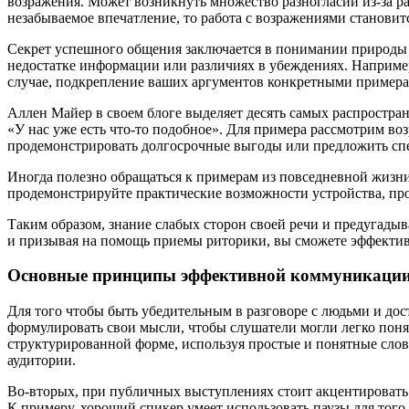
возражения. Может возникнуть множество разногласий из-за ра
незабываемое впечатление, то работа с возражениями станов
Секрет успешного общения заключается в понимании природы 
недостатке информации или различиях в убеждениях. Например
случае, подкрепление ваших аргументов конкретными примера
Аллен Майер в своем блоге выделяет десять самых распростра
«У нас уже есть что-то подобное». Для примера рассмотрим во
продемонстрировать долгосрочные выгоды или предложить сп
Иногда полезно обращаться к примерам из повседневной жизни
продемонстрируйте практические возможности устройства, про
Таким образом, знание слабых сторон своей речи и предугад
и призывая на помощь приемы риторики, вы сможете эффективн
Основные принципы эффективной коммуникаци
Для того чтобы быть убедительным в разговоре с людьми и дос
формулировать свои мысли, чтобы слушатели могли легко понят
структурированной форме, используя простые и понятные сло
аудитории.
Во-вторых, при публичных выступлениях стоит акцентироват
К примеру, хороший спикер умеет использовать паузы для того