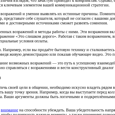
зличия взглядов, что зачастую приводит к конфликтам. Однако,
ится ключевым элементом вашей коммуникационной стратегии.
возражений и умении выявлять их истинные причины. Помните,
, представьте себе слушателя, который не согласен с вашими д
ми и достоверными источниками сможет развеять сомнения.
ненных возражений и методы работы с ними. Эти возражения вк
зражение «Это слишком дорого». Работая с таким возражением, 
ециальные условия оплаты.
. Например, если вы продаёте бытовую технику и сталкиваетес
ведя живую демонстрацию или показав обучающее видео. Это пом
ывание возможных возражений — это путь к успешному взаимоде
о справляться с возражениями и вести конструктивный диалог 
и
тичь своей цели в общении, необходимо искусно владеть рядом 
ь вашу точку зрения. Например, когда вы выступаете перед кол
ва. Ваши аргументы должны быть логичными и подкреплёнными ф
ь
внимание
на способности убеждать. Ваша убедительность напря
, чтобы подчеркнуть важные моменты, а также применяет разноо