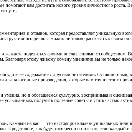
ые помогают вам достигать нового уровня личностного роста. В
ом пути.
омментариев и отзывов, которая предоставляет уникальную воз
онструктивного диалога можно не только рассказать о своем опыт
е и жаждете поделиться своими впечатлениями с сообществом. В
ам. Благодаря этому живому обмену мнениями вы не только нахо
бсудить ее содержание с другими читателями. Оставив отзыв, в
ожит аналогичные произведения, которые вам точно стоит прочит
 и умения, но и обогащаемся культурно, воспринимая и оценива
ие услышанным, получить полезные советы и стать частью актив
бой. Каждый из вас — это настоящий кладезь уникальных знаний
и. Представьте, как будет интересно и полезно, если каждый из