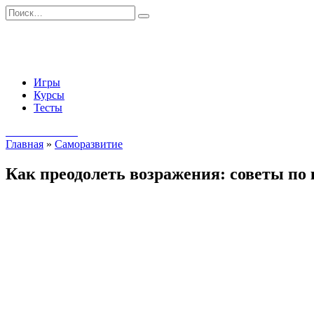
Перейти
Search
к
for:
содержанию
Игры
Курсы
Тесты
Начать занятия
Главная
»
Саморазвитие
Как преодолеть возражения: советы по