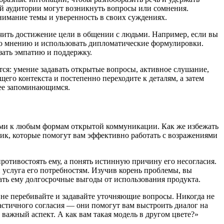
ей аудитории могут возникнуть вопросы или сомнения.
имание темы и уверенность в своих суждениях.
ить достижение цели в общении с людьми. Например, если вы
его мнению и использовать дипломатические формулировки.
зать эмпатию и поддержку.
ся: умение задавать открытые вопросы, активное слушание,
его контекста и постепенно переходите к деталям, а затем
лее запоминающимся.
скими к любым формам открытой коммуникации. Как же избежать
ик, которые помогут вам эффективно работать с возражениями
ротивостоять ему, а понять истинную причину его несогласия.
и услуга его потребностям. Изучив корень проблемы, вы
ать ему долгосрочные выгоды от использования продукта.
 не перебивайте и задавайте уточняющие вопросы. Никогда не
астичного согласия — они помогут вам выстроить диалог на
 важный аспект. А как вам такая модель в другом цвете?»