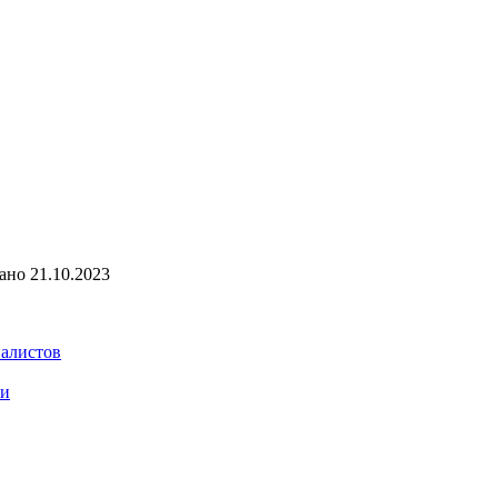
ано
21.10.2023
иалистов
ии