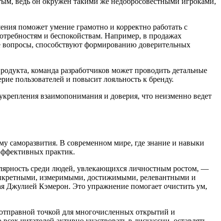
рытым, ведь он окружен такими же недобросовестными игроками,
ения поможет умение грамотно и корректно работать с
отребностям и беспокойствам. Например, в продажах
е вопросы, способствуют формированию доверительных
продукта, команда разработчиков может проводить детальные
рие пользователей и повысит лояльность к бренду.
 укрепления взаимопонимания и доверия, что неизменно ведет
му саморазвития. В современном мире, где знание и навыки
 эффективных практик.
пулярность среди людей, увлекающихся личностным ростом, —
 конкретными, измеримыми, достижимыми, релевантными и
ая Джулией Кэмерон. Это упражнение помогает очистить ум,
 отправной точкой для многочисленных открытий и
сех читателей активно участвовать в дискуссии, оставлять