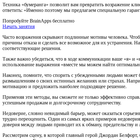
Техника «бумеранга» позволит вам превратить возражение клие
ответить: «Именно поэтому мы предлагаем специальную гаранти
Попробуйте BrainApps бесплатно
Начать занятия
Часто возражения скрывают подлинные мотивы человека. Чтобы
причины отказа и сделать все возможное для их устранения. 
соответствующие решения.
Также важно убедиться, что в ходе коммуникации ваше «я» и 
использование выражения «вместе мы можем найти оптимальное
Наконец, помните, что спорить с убежденными людьми может бы
размышлениям о своих истинных желаниях или страхах. Наприме
мотивацию и предложить наиболее подходящее решение.
Применяя эти методы, вы сможете не только эффективно справл
успешным продажам и долгосрочному сотрудничеству.
Недоверие, словно невидимый барьер, может оказаться серьезн
трудно переоценить. Один из самых ярких примеров недовери
доверия между людьми приводит их к обману, предательству и 
Рассмотрим сцену, в которой главный герой Джордан Белфорт