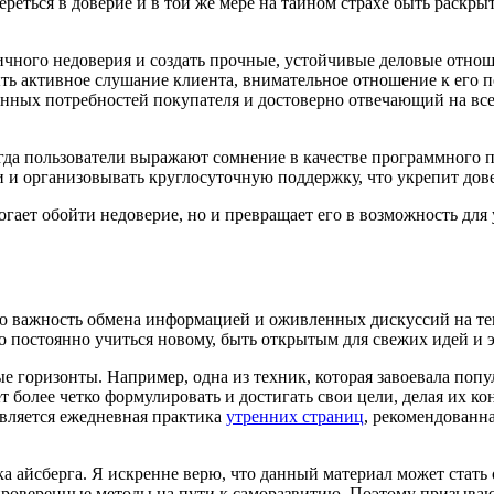
ереться в доверие и в той же мере на тайном страхе быть раск
ичного недоверия и создать прочные, устойчивые деловые отнош
ь активное слушание клиента, внимательное отношение к его п
нных потребностей покупателя и достоверно отвечающий на вс
огда пользователи выражают сомнение в качестве программного 
 и организовывать круглосуточную поддержку, что укрепит дове
огает обойти недоверие, но и превращает его в возможность для
ую важность обмена информацией и оживленных дискуссий на те
о постоянно учиться новому, быть открытым для свежих идей и
е горизонты. Например, одна из техник, которая завоевала по
ет более четко формулировать и достигать свои цели, делая их
вляется ежедневная практика
утренних страниц
, рекомендованн
 айсберга. Я искренне верю, что данный материал может стать
оверенные методы на пути к саморазвитию. Поэтому призываю в