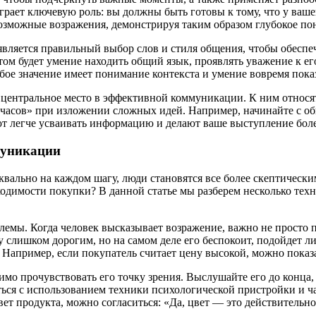
грает ключевую роль: вы должны быть готовы к тому, что у ваш
можные возражения, демонстрируя таким образом глубокое пон
яется правильный выбор слов и стиля общения, чтобы обеспеч
том будет умение находить общий язык, проявлять уважение к 
бое значение имеет понимание контекста и умение вовремя пока
центральное место в эффективной коммуникации. К ним относят
часов» при изложении сложных идей. Например, начинайте с общ
яют легче усваивать информацию и делают ваше выступление бо
муникации
буквально на каждом шагу, люди становятся все более скептиче
одимости покупки? В данной статье мы разберем несколько техн
лемы. Когда человек высказывает возражение, важно не просто п
у слишком дорогим, но на самом деле его беспокоит, подойдет л
 Например, если покупатель считает цену высокой, можно показ
имо прочувствовать его точку зрения. Выслушайте его до конца,
ться с использованием техники психологической пристройки и ч
вет продукта, можно согласиться: «Да, цвет — это действительно