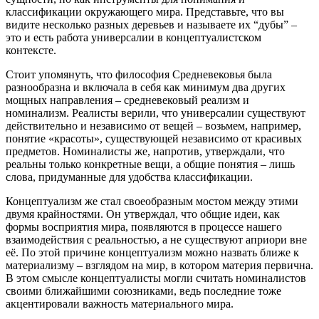
классификации окружающего мира. Представьте, что вы
видите несколько разных деревьев и называете их “дубы” –
это и есть работа универсалии в концептуалистском
контексте.
Стоит упомянуть, что философия Средневековья была
разнообразна и включала в себя как минимум два других
мощных направления – средневековый реализм и
номинализм. Реалисты верили, что универсалии существуют
действительно и независимо от вещей – возьмем, например,
понятие «красоты», существующей независимо от красивых
предметов. Номиналисты же, напротив, утверждали, что
реальны только конкретные вещи, а общие понятия – лишь
слова, придуманные для удобства классификации.
Концептуализм же стал своеобразным мостом между этими
двумя крайностями. Он утверждал, что общие идеи, как
формы восприятия мира, появляются в процессе нашего
взаимодействия с реальностью, а не существуют априори вне
её. По этой причине концептуализм можно назвать ближе к
материализму – взглядом на мир, в котором материя первична.
В этом смысле концептуалисты могли считать номиналистов
своими ближайшими союзниками, ведь последние тоже
акцентировали важность материального мира.