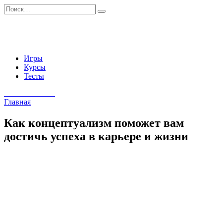
Перейти
Search
к
for:
содержанию
Игры
Курсы
Тесты
Начать занятия
Главная
Как концептуализм поможет вам
достичь успеха в карьере и жизни