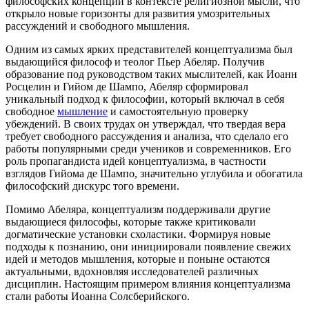
философских концепций в контексте религиозной мысли, что
открыло новые горизонты для развития умозрительных
рассуждений и свободного мышления.
Одним из самых ярких представителей концептуализма был
выдающийся философ и теолог Пьер Абеляр. Получив
образование под руководством таких мыслителей, как Иоанн
Росцелин и Гийом де Шампо, Абеляр сформировал
уникальный подход к философии, который включал в себя
свободное
мышление
и самостоятельную проверку
убеждений. В своих трудах он утверждал, что твердая вера
требует свободного рассуждения и анализа, что сделало его
работы популярными среди учеников и современников. Его
роль пропагандиста идей концептуализма, в частности
взглядов Гийома де Шампо, значительно углубила и обогатила
философский дискурс того времени.
Помимо Абеляра, концептуализм поддерживали другие
выдающиеся философы, которые также критиковали
догматические установки схоластики. Формируя новые
подходы к познанию, они инициировали появление свежих
идей и методов мышления, которые и поныне остаются
актуальными, вдохновляя исследователей различных
дисциплин. Настоящим примером влияния концептуализма
стали работы Иоанна Солсберийского.