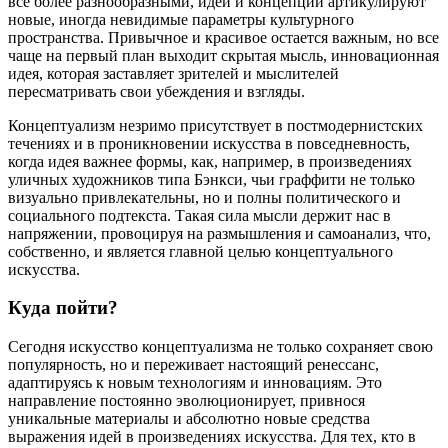
все более разнообразными, идеи и концепции артикулируют
новые, иногда невидимые параметры культурного
пространства. Привычное и красивое остается важным, но все
чаще на первый план выходит скрытая мысль, инновационная
идея, которая заставляет зрителей и мыслителей
пересматривать свои убеждения и взгляды.
Концептуализм незримо присутствует в постмодернистских
течениях и в проникновении искусства в повседневность,
когда идея важнее формы, как, например, в произведениях
уличных художников типа Бэнкси, чьи граффити не только
визуально привлекательны, но и полны политического и
социального подтекста. Такая сила мысли держит нас в
напряжении, провоцируя на размышления и самоанализ, что,
собственно, и является главной целью концептуального
искусства.
Куда пойти?
Сегодня искусство концептуализма не только сохраняет свою
популярность, но и переживает настоящий ренессанс,
адаптируясь к новым технологиям и инновациям. Это
направление постоянно эволюционирует, привнося
уникальные материалы и абсолютно новые средства
выражения идей в произведениях искусства. Для тех, кто в