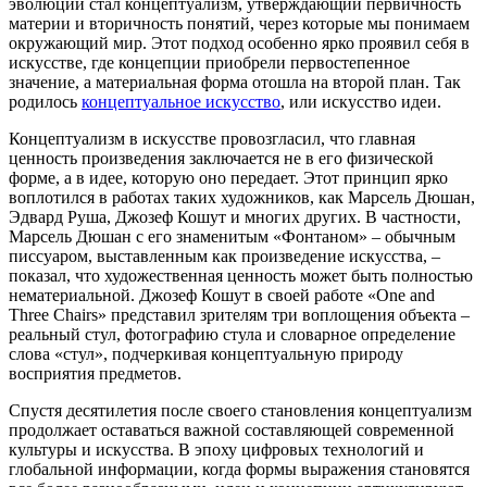
эволюции стал концептуализм, утверждающий первичность
материи и вторичность понятий, через которые мы понимаем
окружающий мир. Этот подход особенно ярко проявил себя в
искусстве, где концепции приобрели первостепенное
значение, а материальная форма отошла на второй план. Так
родилось
концептуальное искусство
, или искусство идеи.
Концептуализм в искусстве провозгласил, что главная
ценность произведения заключается не в его физической
форме, а в идее, которую оно передает. Этот принцип ярко
воплотился в работах таких художников, как Марсель Дюшан,
Эдвард Руша, Джозеф Кошут и многих других. В частности,
Марсель Дюшан с его знаменитым «Фонтаном» – обычным
писсуаром, выставленным как произведение искусства, –
показал, что художественная ценность может быть полностью
нематериальной. Джозеф Кошут в своей работе «One and
Three Chairs» представил зрителям три воплощения объекта –
реальный стул, фотографию стула и словарное определение
слова «стул», подчеркивая концептуальную природу
восприятия предметов.
Спустя десятилетия после своего становления концептуализм
продолжает оставаться важной составляющей современной
культуры и искусства. В эпоху цифровых технологий и
глобальной информации, когда формы выражения становятся