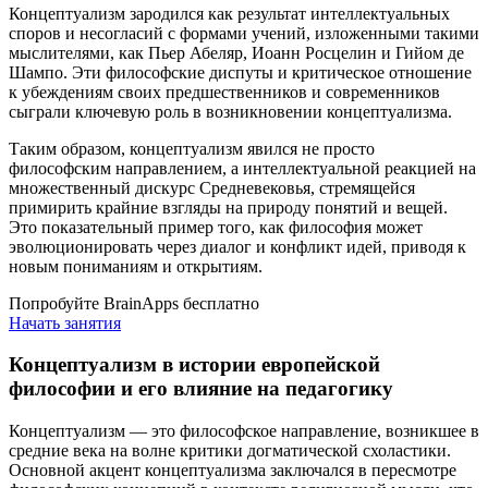
Концептуализм зародился как результат интеллектуальных
споров и несогласий с формами учений, изложенными такими
мыслителями, как Пьер Абеляр, Иоанн Росцелин и Гийом де
Шампо. Эти философские диспуты и критическое отношение
к убеждениям своих предшественников и современников
сыграли ключевую роль в возникновении концептуализма.
Таким образом, концептуализм явился не просто
философским направлением, а интеллектуальной реакцией на
множественный дискурс Средневековья, стремящейся
примирить крайние взгляды на природу понятий и вещей.
Это показательный пример того, как философия может
эволюционировать через диалог и конфликт идей, приводя к
новым пониманиям и открытиям.
Попробуйте BrainApps бесплатно
Начать занятия
Концептуализм в истории европейской
философии и его влияние на педагогику
Концептуализм — это философское направление, возникшее в
средние века на волне критики догматической схоластики.
Основной акцент концептуализма заключался в пересмотре