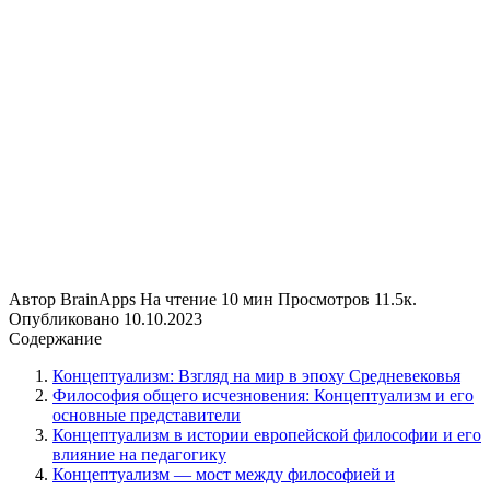
Автор
BrainApps
На чтение
10 мин
Просмотров
11.5к.
Опубликовано
10.10.2023
Содержание
Концептуализм: Взгляд на мир в эпоху Средневековья
Философия общего исчезновения: Концептуализм и его
основные представители
Концептуализм в истории европейской философии и его
влияние на педагогику
Концептуализм — мост между философией и