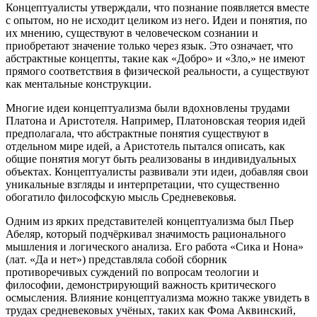
Концептуалисты утверждали, что познание появляется вместе
с опытом, но не исходит целиком из него. Идеи и понятия, по
их мнению, существуют в человеческом сознании и
приобретают значение только через язык. Это означает, что
абстрактные концепты, такие как «Добро» и «Зло,» не имеют
прямого соответствия в физической реальности, а существуют
как ментальные конструкции.
Многие идеи концептуализма были вдохновлены трудами
Платона и Аристотеля. Например, Платоновская теория идей
предполагала, что абстрактные понятия существуют в
отдельном мире идей, а Аристотель пытался описать, как
общие понятия могут быть реализованы в индивидуальных
объектах. Концептуалисты развивали эти идеи, добавляя свои
уникальные взгляды и интерпретации, что существенно
обогатило философскую мысль Средневековья.
Одним из ярких представителей концептуализма был Пьер
Абеляр, который подчёркивал значимость рационального
мышления и логического анализа. Его работа «Сика и Нона»
(лат. «Да и нет») представляла собой сборник
противоречивых суждений по вопросам теологии и
философии, демонстрирующий важность критического
осмысления. Влияние концептуализма можно также увидеть в
трудах средневековых учёных, таких как Фома Аквинский,