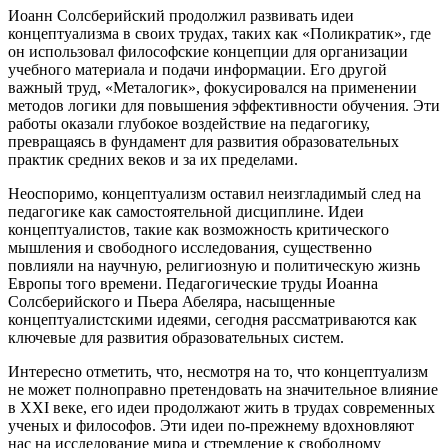
Иоанн Солсберийский продолжил развивать идеи
концептуализма в своих трудах, таких как «Поликратик», где
он использовал философские концепции для организации
учебного материала и подачи информации. Его другой
важный труд, «Металогик», фокусировался на применении
методов логики для повышения эффективности обучения. Эти
работы оказали глубокое воздействие на педагогику,
превращаясь в фундамент для развития образовательных
практик средних веков и за их пределами.
Неоспоримо, концептуализм оставил неизгладимый след на
педагогике как самостоятельной дисциплине. Идеи
концептуалистов, такие как возможность критического
мышления и свободного исследования, существенно
повлияли на научную, религиозную и политическую жизнь
Европы того времени. Педагогические труды Иоанна
Солсберийского и Пьера Абеляра, насыщенные
концептуалистскими идеями, сегодня рассматриваются как
ключевые для развития образовательных систем.
Интересно отметить, что, несмотря на то, что концептуализм
не может полноправно претендовать на значительное влияние
в XXI веке, его идеи продолжают жить в трудах современных
ученых и философов. Эти идеи по-прежнему вдохновляют
нас на исследование мира и стремление к свободному