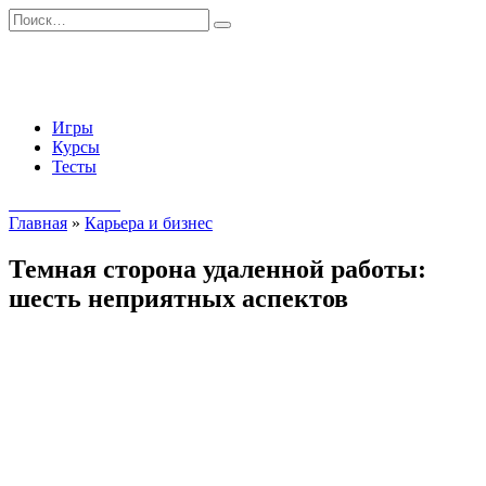
Перейти
Search
к
for:
содержанию
Игры
Курсы
Тесты
Начать занятия
Главная
»
Карьера и бизнес
Темная сторона удаленной работы:
шесть неприятных аспектов