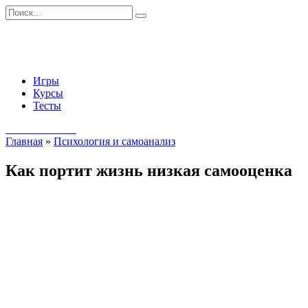
Перейти
Search
к
for:
содержанию
Игры
Курсы
Тесты
Начать занятия
Главная
»
Психология и самоанализ
Как портит жизнь низкая самооценка