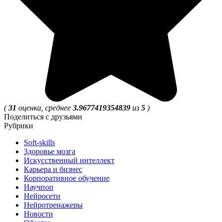
(
31
оценка, среднее
3.9677419354839
из
5
)
Поделиться с друзьями
Рубрики
Soft-skills
Здоровье мозга
Искусственный интеллект
Карьера и бизнес
Корпоративное обучение
Научпоп
Нейросети
Нейротренажеры
Новости