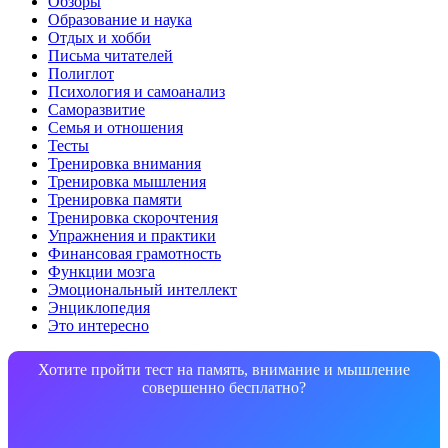
Обзоры
Образование и наука
Отдых и хобби
Письма читателей
Полиглот
Психология и самоанализ
Саморазвитие
Семья и отношения
Тесты
Тренировка внимания
Тренировка мышления
Тренировка памяти
Тренировка скорочтения
Упражнения и практики
Финансовая грамотность
Функции мозга
Эмоциональный интеллект
Энциклопедия
Это интересно
Хотите пройти тест на память, внимание и мышление
совершенно бесплатно?