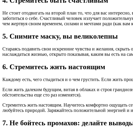
4. Стремитесь быть счастливым
Не стоит отодвигать на второй план то, что для вас интересно
заботиться о себе. Счастливый человек излучает положитель
чем жертвуя своим временем, силами и мечтами ради (как вам к
5. Снимите маску, вы великолепны
Стараясь подавить свои искренние чувства и желания, скрыть
наслаждаться жизнью, открыто показывая, каким вы есть на са
6. Стремитесь жить настоящим
Каждому есть, чего стыдиться и о чем грустить. Если жить пр
Если жить далеким будущим, витая в облаках и строя грандио
обстоятельства еще сто раз изменятся).
Стремитесь жить настоящим. Научитесь комфортно ощущать се
любуйтесь природой. Заряжайтесь положительной энергией и и
7. Не бойтесь промахов: делайте вывод