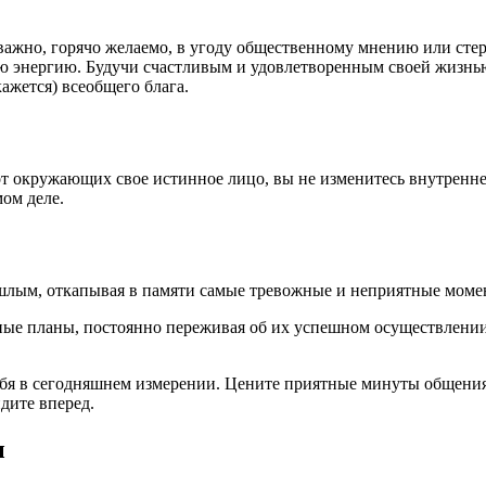
, важно, горячо желаемо, в угоду общественному мнению или сте
ную энергию. Будучи счастливым и удовлетворенным своей жизн
ажется) всеобщего блага.
 от окружающих свое истинное лицо, вы не изменитесь внутренн
мом деле.
ошлым, откапывая в памяти самые тревожные и неприятные момен
зные планы, постоянно переживая об их успешном осуществлении
бя в сегодняшнем измерении. Цените приятные минуты общения
дите вперед.
ы