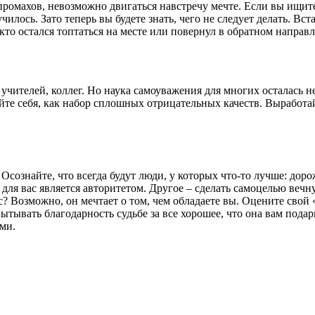
промахов, невозможно двигаться навстречу мечте. Если вы ищит
чилось. Зато теперь вы будете знать, чего не следует делать. Вс
кто остался топтаться на месте или повернул в обратном направл
 учителей, коллег. Но наука самоуважения для многих осталась н
вайте себя, как набор сплошных отрицательных качеств. Выработ
 Осознайте, что всегда будут люди, у которых что-то лучше: д
о для вас является авторитетом. Другое – сделать самоцелью вечн
с? Возможно, он мечтает о том, чем обладаете вы. Оцените свой «
пытывать благодарность судьбе за все хорошее, что она вам подар
ми.