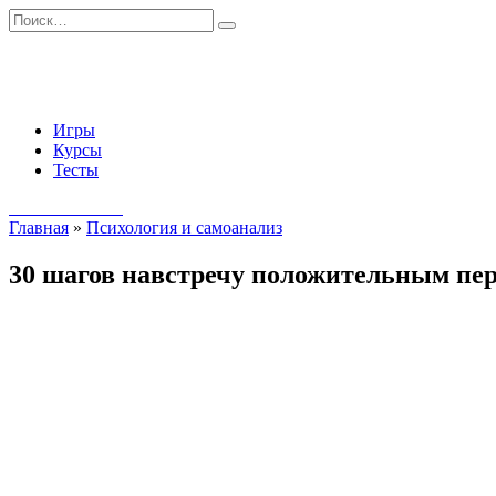
Перейти
Search
к
for:
содержанию
Игры
Курсы
Тесты
Начать занятия
Главная
»
Психология и самоанализ
30 шагов навстречу положительным пе