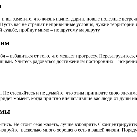
м
 и вы заметите, что жизнь начнет дарить новые полезные встреч
). Пусть вас не страшат непривычные условия, чужие территории
й судьбе, пройдут мимо – по другому маршруту.
ним
– избавиться от того, что мешает прогрессу. Перезагрузитесь, 
ими. Учитесь радоваться достижениям посторонних – искренне 
м. Не стесняйтесь и не думайте, что этим принизите свою значим
а придет момент, когда приятно впечатлившие вас люди от души 
емы
бойтись. Не стоит себя жалеть, лучше взбодрите. Сконцентрируй
руйте, насколько много хорошего есть в вашей жизни. Порадуйтес