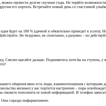
 можно провести долгие скучные годы. Не теряйте возможности 
 другим его портить. Встречайте новый день со счастливой улыбк
 идея будет на 100 % удачной и обязательно приведет к успеху.
Действуйте. Не бездумно, не спонтанно, а разумно – но действуй
д. Смелее шагайте дальше. Поднимитесь хотя бы на ступень, у в
ите!
вашего общения явно есть люди, взаимоотношения с которыми д
овольства жизнью) у вас портится настроение – пора освобождат
 сможете пополнить ее новой информацией. И телефон зависать
. Они гораздо информативнее.