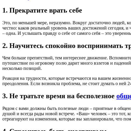
1. Прекратите врать себе
Это, по меньшей мере, неразумно. Вокруг достаточно людей, ко
честно: каков реальный уровень ваших достижений сегодня, и ч
– одна. И услышать правду о себе от самого себя – это уверен
2. Научитесь спокойно воспринимать т
Чем больше препятствий, тем интереснее движение. Вспомните 
путешествие по игровому полю дарит много взлетов и падений
несколько позиций.
Реакция на трудности, которые встречаются на вашем жизненн
преодоления. Если возникла проблема, не стоит думать о ней 24
3. Не тратьте время на бесполезное
общ
Рядом с вами должны быть полезные люди – приятные в общени
душой и всегда рады новой встрече. «Ваш» человек – это тот,
отреагируют на изменения, которые вы запланировали, что помо