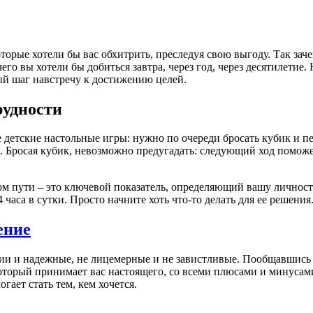
торые хотели бы вас обхитрить, преследуя свою выгоду. Так зач
его вы хотели бы добиться завтра, через год, через десятилети
ный шаг навстречу к достижению целей.
рудности
детские настольные игры: нужно по очереди бросать кубик и пе
. Бросая кубик, невозможно предугадать: следующий ход поможе
ом пути – это ключевой показатель, определяющий вашу личност
 часа в сутки. Просто начните хоть что-то делать для ее решения
ение
и и надежные, не лицемерные и не завистливые. Пообщавшись с
 который принимает вас настоящего, со всеми плюсами и минуса
гает стать тем, кем хочется.