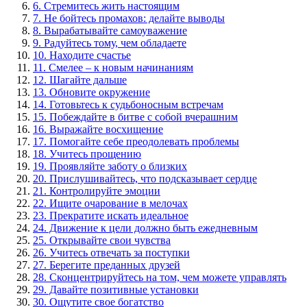
6. Стремитесь жить настоящим
7. Не бойтесь промахов: делайте выводы
8. Вырабатывайте самоуважение
9. Радуйтесь тому, чем обладаете
10. Находите счастье
11. Смелее – к новым начинаниям
12. Шагайте дальше
13. Обновите окружение
14. Готовьтесь к судьбоносным встречам
15. Побеждайте в битве с собой вчерашним
16. Выражайте восхищение
17. Помогайте себе преодолевать проблемы
18. Учитесь прощению
19. Проявляйте заботу о близких
20. Прислушивайтесь, что подсказывает сердце
21. Контролируйте эмоции
22. Ищите очарование в мелочах
23. Прекратите искать идеальное
24. Движение к цели должно быть ежедневным
25. Открывайте свои чувства
26. Учитесь отвечать за поступки
27. Берегите преданных друзей
28. Сконцентрируйтесь на том, чем можете управлять
29. Давайте позитивные установки
30. Ощутите свое богатство