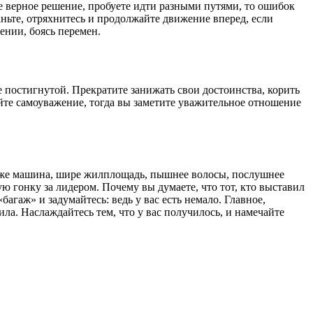
е верное решение, пробуете идти разными путями, то ошибок
таньте, отряхнитесь и продолжайте движение вперед, если
ении, боясь перемен.
е постигнутой. Прекратите занижать свои достоинства, корить
айте самоуважение, тогда вы заметите уважительное отношение
ороже машина, шире жилплощадь, пышнее волосы, послушнее
ую гонку за лидером. Почему вы думаете, что тот, кто выставил
багаж» и задумайтесь: ведь у вас есть немало. Главное,
ила. Наслаждайтесь тем, что у вас получилось, и намечайте