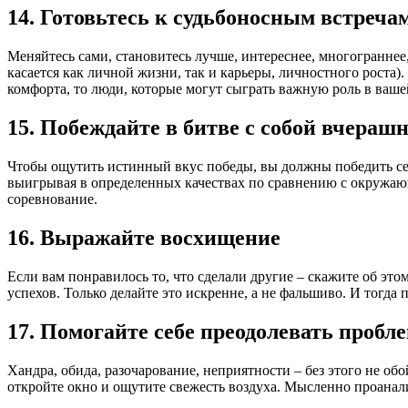
14. Готовьтесь к судьбоносным встреча
Меняйтесь сами, становитесь лучше, интереснее, многограннее,
касается как личной жизни, так и карьеры, личностного роста
комфорта, то люди, которые могут сыграть важную роль в ваше
15. Побеждайте в битве с собой вчераш
Чтобы ощутить истинный вкус победы, вы должны победить себя 
выигрывая в определенных качествах по сравнению с окружающ
соревнование.
16. Выражайте восхищение
Если вам понравилось то, что сделали другие – скажите об это
успехов. Только делайте это искренне, а не фальшиво. И тогд
17. Помогайте себе преодолевать пробл
Хандра, обида, разочарование, неприятности – без этого не о
откройте окно и ощутите свежесть воздуха. Мысленно проанализи