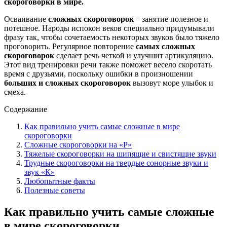
скороговорки в мире.
Осваивание
сложных скороговорок
– занятие полезное и
потешное. Народы испокон веков специально придумывали
фразу так, чтобы сочетаемость некоторых звуков было тяжело
проговорить. Регулярное повторение
самых сложных
скороговорок
сделает речь четкой и улучшит артикуляцию.
Этот вид тренировки речи также поможет весело скоротать
время с друзьями, поскольку ошибки в произношении
больших и сложных скороговорок
вызовут море улыбок и
смеха.
Содержание
Как правильно учить самые сложные в мире
скороговорки
Сложные скороговорки на «Р»
Тяжелые скороговорки на шипящие и свистящие звуки
Трудные скороговорки на твердые сонорные звуки и
звук «К»
Любопытные факты
Полезные советы
Как правильно учить самые сложные
в мире скороговорки