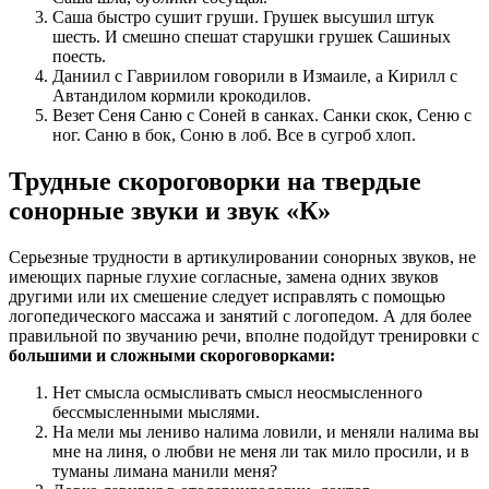
Саша быстро сушит груши. Грушек высушил штук
шесть. И смешно спешат старушки грушек Сашиных
поесть.
Даниил с Гавриилом говорили в Измаиле, а Кирилл с
Автандилом кормили крокодилов.
Везет Сеня Саню с Соней в санках. Санки скок, Сеню с
ног. Саню в бок, Соню в лоб. Все в сугроб хлоп.
Трудные скороговорки на твердые
сонорные звуки и звук «К»
Серьезные трудности в артикулировании сонорных звуков, не
имеющих парные глухие согласные, замена одних звуков
другими или их смешение следует исправлять с помощью
логопедического массажа и занятий с логопедом. А для более
правильной по звучанию речи, вполне подойдут тренировки с
большими и сложными скороговорками:
Нет смысла осмысливать смысл неосмысленного
бессмысленными мыслями.
На мели мы лениво налима ловили, и меняли налима вы
мне на линя, о любви не меня ли так мило просили, и в
туманы лимана манили меня?