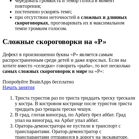
чередовать громкость и тембр голоса в момент
повторения;
постепенно ускорять темп;
при отсутствии неточностей в
сложных и длинных
скороговорках
, проговаривать их в максимальном
темпе громким голосом.
Сложные скороговорки на «Р»
Дефект в произношении буквы «Р» является самым
распространенным среди детей и даже взрослых. Если вы
хотите вместо «селедки» говорить «рыба», то вот несколько
самых сложных скороговорок в мире
на «Р»:
Попробуйте BrainApps бесплатно
Начать занятия
Триста туристов раз по триста тридцать треску трескали
у костра. В костровом кострище после туристов триста
тридцать раз трещала трески чешуя.
В град, глотая виноград, по Арбату брел аббат. Град
упал на виноград, на Арбат упал аббат.
Оратора-демонстратора не пустили в транспорт с
транспарантами. Оратор-демонстратор с
транспарантами отправился в дорогу на экскаваторе.