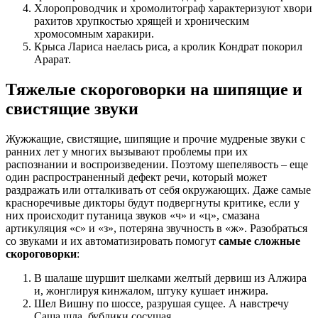
Хлоропроводчик и хромолитограф характеризуют хвори
рахитов хрупкостью хрящей и хроническим
хромосомным харакири.
Крыса Лариса наелась риса, а кролик Кондрат покорил
Арарат.
Тяжелые скороговорки на шипящие и
свистящие звуки
Жужжащие, свистящие, шипящие и прочие мудреные звуки с
ранних лет у многих вызывают проблемы при их
распознании и воспроизведении. Поэтому шепелявость – еще
один распространенный дефект речи, который может
раздражать или отталкивать от себя окружающих. Даже самые
красноречивые дикторы будут подвергнуты критике, если у
них происходит путаница звуков «ч» и «ц», смазана
артикуляция «c» и «з», потеряна звучность в «ж». Разобраться
со звуками и их автоматизировать помогут
самые сложные
скороговорки
:
В шалаше шуршит шелками желтый дервиш из Алжира
и, жонглируя кинжалом, штуку кушает инжира.
Шел Вишну по шоссе, разрушая сущее. А навстречу
Саша шла, бублики сосущая.