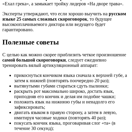
«Ехал грека», а замыкает тройку лидеров «На дворе трава».
Эксперты утверждают, что если хорошо выучить на
русском
языке 25 самых сложных скороговорок
, то будущее
высокооплачиваемого диктора или ведущего будет
гарантировано.
Полезные советы
С целью как можно скорее приблизить четкое произношение
самой большой скороговорки
, следует ежедневно
тренировать вялый артикуляционный аппарат:
прикоснуться кончиком языка сначала к верхней губе, а
затем к нижней (повторять поочередно 20 раз);
вытянутыми губами стараться сдуть пылинки;
раскрыть рот максимально широко, достать язык,
приподняв его кончик и делая им подобие чашки;
положить язык на нижнюю губы и ненадолго его
зафиксировать;
двигать языком в правую сторону, а затем в левую,
имитируя часовые ходики (повторять 40 раз);
покусать кончик языка, проговаривая слог «та» (в
течение 30 секунд);