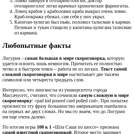
Ловко лавируя в отоларингологии, доктор
отоларинголог легко врачевал хронические фарингиты.
Ловец крабов у краболовки краба выкрал очень ловко.
Краб-покража убежал, сам себя у них украл.
Капитан-хулиган был пьян, положил талисман в карман.
Пеликан и тукан стащили у капитана-хулигана талисман
из кармана.
Любопытные факты
Лигурия –
самая большая в мире скороговорка,
которую
удается освоить лишь немногим. Прочитать ее полностью
четко и в быстром темпе – работа не из легких.
Текст самой
сложной скороговорки в мире
насчитывает две тысячи
символов или четыреста тридцать слов.
Интересно, что лингвисты из университета города
Массачусетс, считают, что сочинили
самую сложную в мире
скороговорку
: «pad kid poured curd pulled cod». При попытке
произнести эту фразу большинство американцев ошибались
на первых же двух словах. Но мы-то знаем, что до Лигурии
им еще очень далеко.
По итогам игры
100 к 1
«Шла Саша по шоссе» признана
самой известной скороговоркой
. Второе место занимает