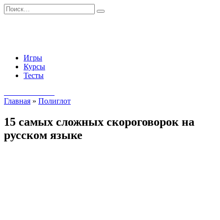
Перейти
Search
к
for:
содержанию
Игры
Курсы
Тесты
Начать занятия
Главная
»
Полиглот
15 самых сложных скороговорок на
русском языке