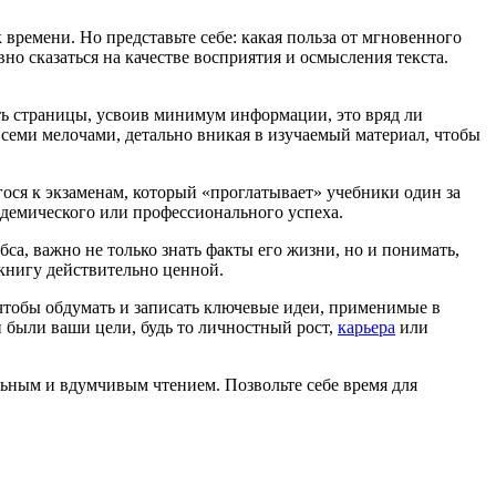
ремени. Но представьте себе: какая польза от мгновенного
о сказаться на качестве восприятия и осмысления текста.
ать страницы, усвоив минимум информации, это вряд ли
семи мелочами, детально вникая в изучаемый материал, чтобы
гося к экзаменам, который «проглатывает» учебники один за
кадемического или профессионального успеха.
са, важно не только знать факты его жизни, но и понимать,
книгу действительно ценной.
, чтобы обдумать и записать ключевые идеи, применимые в
 были ваши цели, будь то личностный рост,
карьера
или
льным и вдумчивым чтением. Позвольте себе время для