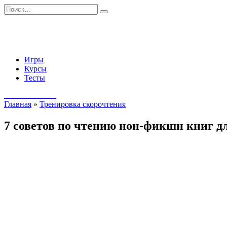
Перейти
Search
к
for:
содержанию
Игры
Курсы
Тесты
Начать занятия
Главная
»
Тренировка скорочтения
7 советов по чтению нон-фикшн книг дл