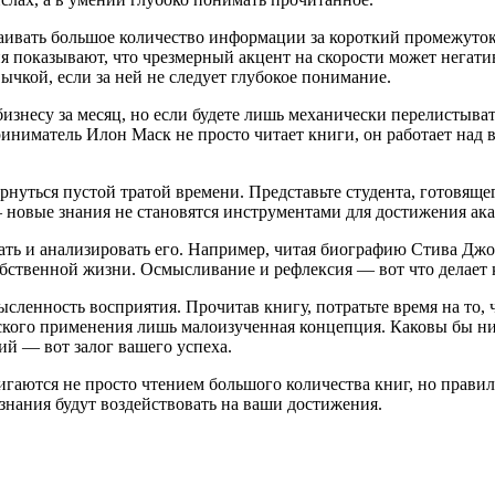
вать большое количество информации за короткий промежуток в
 показывают, что чрезмерный акцент на скорости может негативн
ычкой, если за ней не следует глубокое понимание.
бизнесу за месяц, но если будете лишь механически перелистыв
ниматель Илон Маск не просто читает книги, он работает над в
рнуться пустой тратой времени. Представьте студента, готовяще
т — новые знания не становятся инструментами для достижения а
ть и анализировать его. Например, читая биографию Стива Джоб
обственной жизни. Осмысливание и рефлексия — вот что делает 
мысленность восприятия. Прочитав книгу, потратьте время на то
еского применения лишь малоизученная концепция. Каковы бы ни
й — вот залог вашего успеха.
игаются не просто чтением большого количества книг, но прави
знания будут воздействовать на ваши достижения.