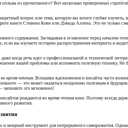
м пользы из прочитанного? Вот несколько проверенных стратеги
онкретный вопрос или тема, которую вы хотите глубже изучить,
ите книги Стивена Кови или Дэвида Аллена. Это не только сэко
нижного содержания. Заглядывая в оглавление перед началом чте
, если вы изучаете историю распространения интернета и видите
даже когда речь идет о профессиональной и технической литер
ешение вашей проблемы или вспомнить полезную технику. Не бр
м
во время чтения
. Вспышки вдохновения и инсайты часто возник
локноте — это может оказаться неоценимо полезным в будущем. П
— запишите это мгновенно!
инсайтов рождаются во время чтения книг. Поэтому всегда держ
ывного развития.
азвития
о и мощный инструмент для непрерывного саморазвития. Однако 