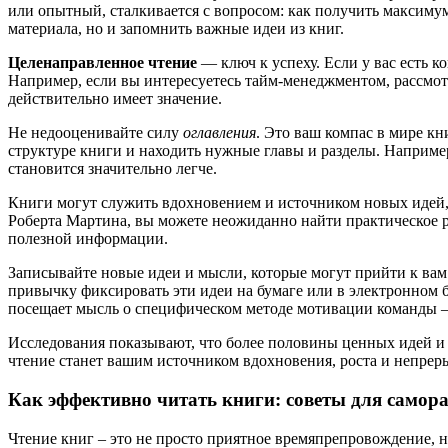
или опытный, сталкивается с вопросом: как получить максиму
материала, но и запомнить важные идеи из книг.
Целенаправленное чтение
— ключ к успеху. Если у вас есть к
Например, если вы интересуетесь тайм-менеджментом, рассмотр
действительно имеет значение.
Не недооценивайте силу
оглавления
. Это ваш компас в мире к
структуре книги и находить нужные главы и разделы. Например
становится значительно легче.
Книги могут служить вдохновением и источником новых идей, 
Роберта Мартина, вы можете неожиданно найти практическое р
полезной информации.
Записывайте новые идеи и мысли, которые могут прийти к ва
привычку фиксировать эти идеи на бумаге или в электронном б
посещает мысль о специфическом методе мотивации команды 
Исследования показывают, что более половины ценных идей и 
чтение станет вашим источником вдохновения, роста и непрер
Как эффективно читать книги: советы для самор
Чтение книг – это не просто приятное времяпрепровождение, н