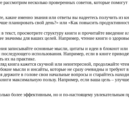
е рассмотрим несколько проверенных советов, которые помогут 
, какие именно знания или ответы вы надеетесь получить из кн
учше планировать свой день?» или «Как повысить продуктивнос
в текст, просмотрите структуру книги и прочитайте введение и
ее значимы для ваших целей. Например, чтение книги о здоровье
ния записывайте основные мысли, цитаты и идеи в блокнот или
ля последующего использования. Например, если в книге привод
ь их на практике.
гляд книга кажется скучной или неинтересной, продолжайте чт
бокие мысли и инсайты, которые не сразу очевидны и требуют в
я держите в голове свои начальные вопросы и старайтесь наход
з книги максимальную пользу. Например, если ваша цель – улуч
только более эффективным, но и по-настоящему увлекательным 