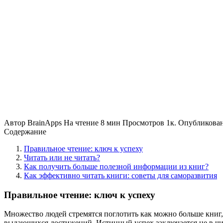
Автор
BrainApps
На чтение
8 мин
Просмотров
1к.
Опубликова
Содержание
Правильное чтение: ключ к успеху
Читать или не читать?
Как получить больше полезной информации из книг?
Как эффективно читать книги: советы для саморазвития
Правильное чтение: ключ к успеху
Множество людей стремятся поглотить как можно больше книг, п
выдающихся достижений. Истинный успех заключается не в чис