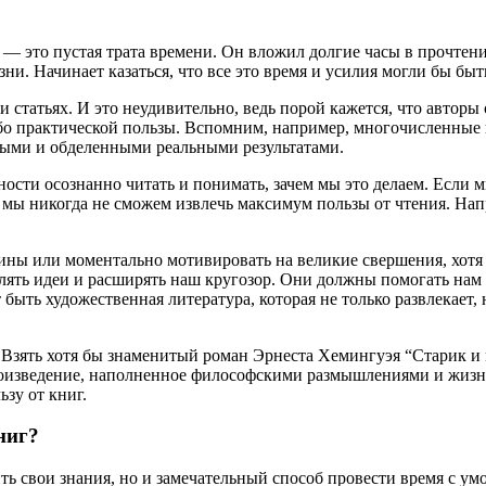
— это пустая трата времени. Он вложил долгие часы в прочтени
изни. Начинает казаться, что все это время и усилия могли бы 
 статьях. И это неудивительно, ведь порой кажется, что авторы
 практической пользы. Вспомним, например, многочисленные 
ными и обделенными реальными результатами.
ности осознанно читать и понимать, зачем мы это делаем. Если м
о мы никогда не сможем извлечь максимум пользы от чтения. Нап
ны или моментально мотивировать на великие свершения, хотя э
влять идеи и расширять наш кругозор. Они должны помогать нам 
ть художественная литература, которая не только развлекает, н
 Взять хотя бы знаменитый роман Эрнеста Хемингуэя “Старик и м
роизведение, наполненное философскими размышлениями и жизн
зу от книг.
ниг?
ь свои знания, но и замечательный способ провести время с ум