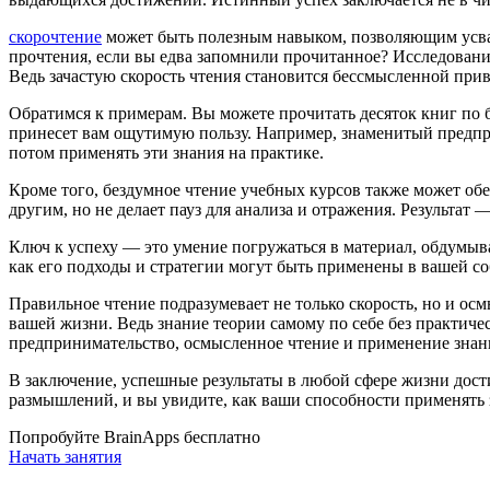
скорочтение
может быть полезным навыком, позволяющим усваи
прочтения, если вы едва запомнили прочитанное? Исследования
Ведь зачастую скорость чтения становится бессмысленной прив
Обратимся к примерам. Вы можете прочитать десяток книг по 
принесет вам ощутимую пользу. Например, знаменитый предпри
потом применять эти знания на практике.
Кроме того, бездумное чтение учебных курсов также может обе
другим, но не делает пауз для анализа и отражения. Результа
Ключ к успеху — это умение погружаться в материал, обдумыва
как его подходы и стратегии могут быть применены в вашей с
Правильное чтение подразумевает не только скорость, но и ос
вашей жизни. Ведь знание теории самому по себе без практич
предпринимательство, осмысленное чтение и применение знани
В заключение, успешные результаты в любой сфере жизни дост
размышлений, и вы увидите, как ваши способности применять 
Попробуйте BrainApps бесплатно
Начать занятия