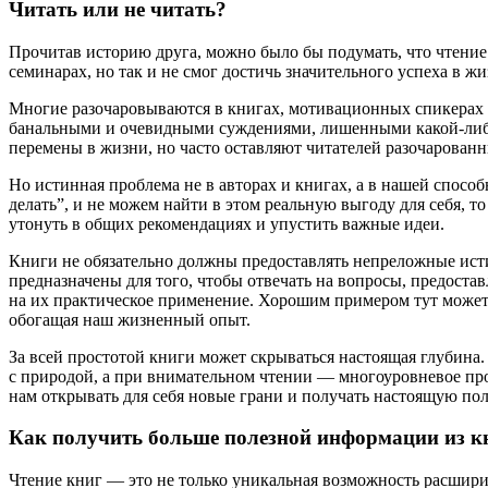
Читать или не читать?
Прочитав историю друга, можно было бы подумать, что чтение 
семинарах, но так и не смог достичь значительного успеха в ж
Многие разочаровываются в книгах, мотивационных спикерах и
банальными и очевидными суждениями, лишенными какой-либо
перемены в жизни, но часто оставляют читателей разочарован
Но истинная проблема не в авторах и книгах, а в нашей способ
делать”, и не можем найти в этом реальную выгоду для себя, т
утонуть в общих рекомендациях и упустить важные идеи.
Книги не обязательно должны предоставлять непреложные исти
предназначены для того, чтобы отвечать на вопросы, предоста
на их практическое применение. Хорошим примером тут может бы
обогащая наш жизненный опыт.
За всей простотой книги может скрываться настоящая глубина.
с природой, а при внимательном чтении — многоуровневое п
нам открывать для себя новые грани и получать настоящую поль
Как получить больше полезной информации из к
Чтение книг — это не только уникальная возможность расширит