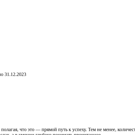
но
31.12.2023
олагая, что это — прямой путь к успеху. Тем не менее, количес
лах, а в умении глубоко понимать прочитанное.