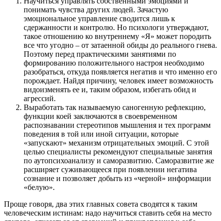
Научиться управлять собственными эмоциями и
понимать чувства других людей. Зачастую
эмоциональное управление сводится лишь к
сдержанности и контролю. Но психологи утверждают,
такое отношению ко внутреннему «Я» может породить
все что угодно – от затаенной обиды до реального гнева.
Поэтому перед практическими занятиями по
формированию положительного настроя необходимо
разобраться, откуда появляется негатив и что именно его
порождает. Найдя причину, человек имеет возможность
видоизменять ее и, таким образом, избегать обид и
агрессий.
Выработать так называемую саногенную рефлекцию,
функции коей заключаются в своевременном
распознавании стереотипов мышления и тех программ
поведения в той или иной ситуации, которые
«запускают» механизм отрицательных эмоций. С этой
целью специалисты рекомендуют специальные занятия
по аутопсихоанализу и саморазвитию. Саморазвитие же
расширяет суживающееся при появлении негатива
сознание и позволяет добыть из «черной» информации
«белую».
Проще говоря, два этих главных совета сводятся к таким
человеческим истинам: надо научиться ставить себя на место