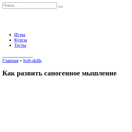
Перейти
Search
к
for:
содержанию
Игры
Курсы
Тесты
Начать занятия
Главная
»
Soft-skills
Как развить саногенное мышление