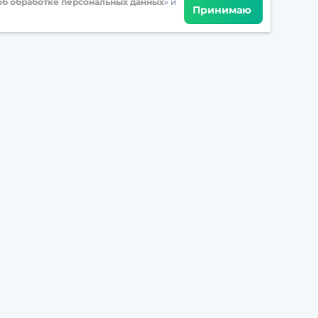
б обработке персональных данных
» и
Принимаю
Встретимся в соцсетях
Решения
Для учителей
Для школ
Версия для компаний