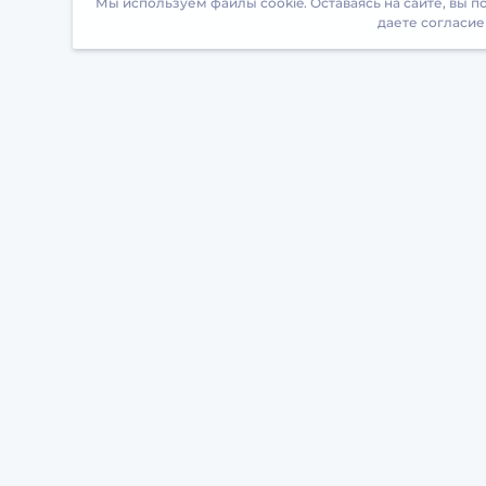
Мы используем файлы cookie. Оставаясь на сайте, вы 
даете согласие
Загрузите БрейнАппс на свой телефон
БрейнАппс
О
О проекте
Т
Партнерская программа
Т
Отзывы
К