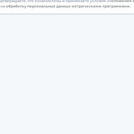
подтверждаете, что ознакомлены и принимаете условия «
Положения о
 на
обработку персональных данных метрическими программами.
бучение
Сотрудничество
есты
Тесты для персонала
ренажеры для мозга
урсы