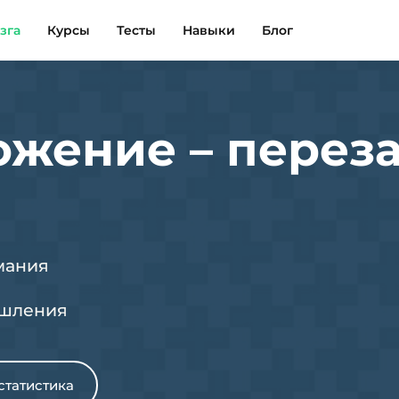
зга
Курсы
Тесты
Навыки
Блог
ожение – переза
мания
ышления
статистика