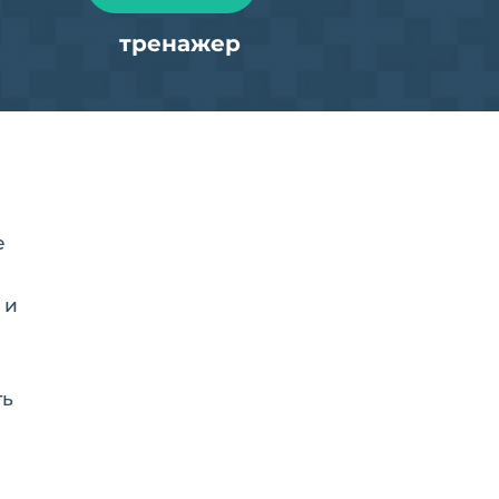
тренажер
е
 и
ть