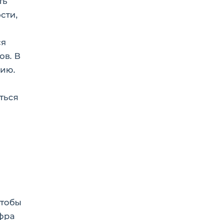
ть
сти,
ся
ов. В
цию.
ться
Чтобы
фра