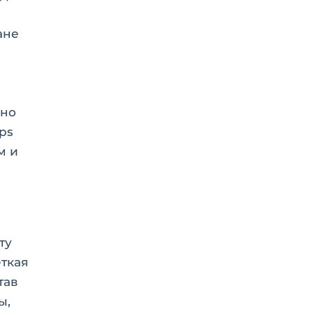
ане
нно
ps
м и
ту
еткая
тав
ы,