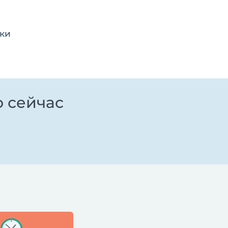
зки
о сейчас