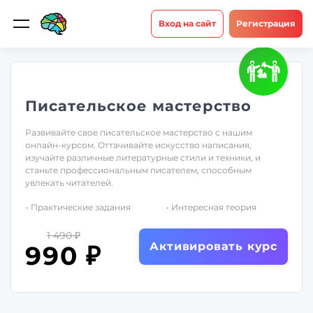
Вход на сайт
Регистрация
Писательское мастерство
Развивайте свое писательское мастерство с нашим
онлайн-курсом. Оттачивайте искусство написания,
изучайте различные литературные стили и техники, и
станьте профессиональным писателем, способным
увлекать читателей.
• Практические задания
• Интересная теория
1 490 ₽
Активировать курс
990 ₽