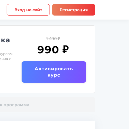
Вход на сайт
Регистрация
ыка
1 490 ₽
990 ₽
курсом.
ения и
Активировать
курс
я программа