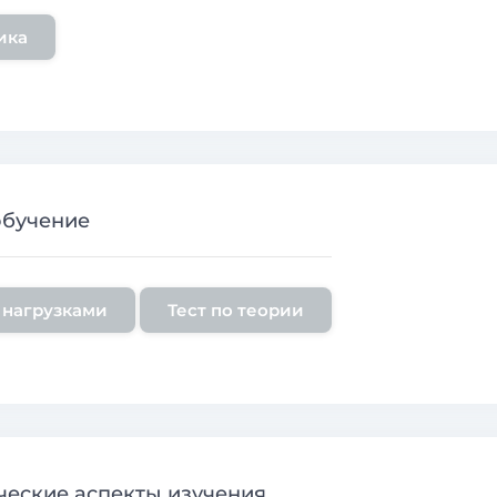
ика
обучение
 нагрузками
Тест по теории
еские аспекты изучения