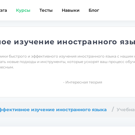
зга
Курсы
Тесты
Навыки
Блог
ое изучение иностранного яз
ники быстрого и эффективного изучения иностранного языка с нашим 
ать новые подходы и инструменты, которые ускорят ваш процесс обуч
ресным.
• Интересная теория
ффективное изучение иностранного языка
Учебна