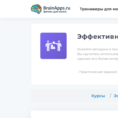
Тренажеры для мо
Эффективн
Освойте методики и тех
Вы научитесь использов
сделают его более инте
• Практические задания
Курсы
Э