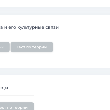
 и его культурные связи
ры
Тест по теории
оды
ест по теории