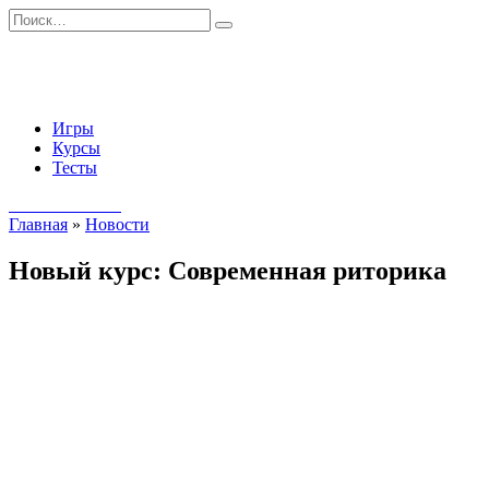
Перейти
Search
к
for:
содержанию
Игры
Курсы
Тесты
Начать занятия
Главная
»
Новости
Новый курс: Современная риторика