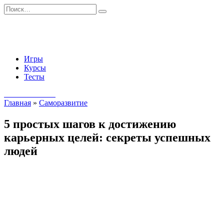
Перейти
Search
к
for:
содержанию
Игры
Курсы
Тесты
Начать занятия
Главная
»
Саморазвитие
5 простых шагов к достижению
карьерных целей: секреты успешных
людей