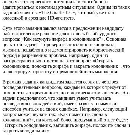
оценку его творческого потенциала и способности
адаптироваться к нестандартным ситуациям. Одним из таких
заданий является «The Giraffe Test», который уже стал
классикой в арсенале HR-агентств.
Суть этого задания заключается в предложении кандидату
найти логическое решение для казалось бы абсурдного
вопроса: «Как засунуть жирафа в холодильник?». Основная
цель этой задачи — проверить способность кандидата
мыслить нешаблонно и демонстрировать юмористический
подход к разрешению проблем. Например, один из
распространенных ответов на этот вопрос: «Открыть
холодильник, положить жирафа и закрыть холодильник», что
иллюстрирует простоту и прямолинейность мышления.
В рамках задания кандидатам задается серия из четырех
последовательных вопросов, каждый из которых требует от
них не только креативного, но и логического мышления. Это
задачи предполагают, что кандидат умеет учитывать
последствия своих действий, имеет развитую память и
способен учиться на своих ошибках. Например, следующий
вопрос может звучать так: «Как поместить слона в
холодильник?», на который более продуманный ответ будет:
«Открыть холодильник, вытащить жирафа, положить слона и
закрыть холодильник».