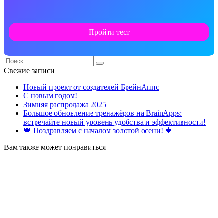
Пройти тест
Search
for:
Свежие записи
Новый проект от создателей БрейнАппс
С новым годом!
Зимняя распродажа 2025
Большое обновление тренажёров на BrainApps:
встречайте новый уровень удобства и эффективности!
🍁 Поздравляем с началом золотой осени! 🍁
Вам также может понравиться