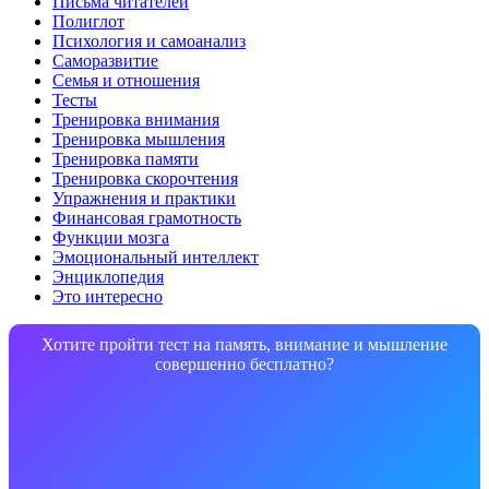
Письма читателей
Полиглот
Психология и самоанализ
Саморазвитие
Семья и отношения
Тесты
Тренировка внимания
Тренировка мышления
Тренировка памяти
Тренировка скорочтения
Упражнения и практики
Финансовая грамотность
Функции мозга
Эмоциональный интеллект
Энциклопедия
Это интересно
Хотите пройти тест на память, внимание и мышление
совершенно бесплатно?