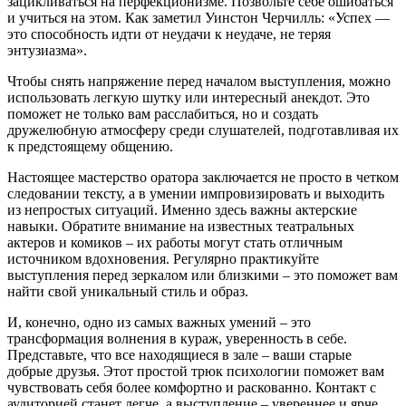
зацикливаться на перфекционизме. Позвольте себе ошибаться
и учиться на этом. Как заметил Уинстон Черчилль: «Успех —
это способность идти от неудачи к неудаче, не теряя
энтузиазма».
Чтобы снять напряжение перед началом выступления, можно
использовать легкую шутку или интересный анекдот. Это
поможет не только вам расслабиться, но и создать
дружелюбную атмосферу среди слушателей, подготавливая их
к предстоящему общению.
Настоящее мастерство оратора заключается не просто в четком
следовании тексту, а в умении импровизировать и выходить
из непростых ситуаций. Именно здесь важны актерские
навыки. Обратите внимание на известных театральных
актеров и комиков – их работы могут стать отличным
источником вдохновения. Регулярно практикуйте
выступления перед зеркалом или близкими – это поможет вам
найти свой уникальный стиль и образ.
И, конечно, одно из самых важных умений – это
трансформация волнения в кураж, уверенность в себе.
Представьте, что все находящиеся в зале – ваши старые
добрые друзья. Этот простой трюк психологии поможет вам
чувствовать себя более комфортно и раскованно. Контакт с
аудиторией станет легче, а выступление – увереннее и ярче.