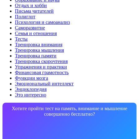
Отдых и хобби
Письма читателей
Полиглот
Психология и самоанализ
Саморазвитие
Семья и отношения
Тесты
Тренировка внимания
Тренировка мышления
Тренировка памяти
Тренировка скорочтения
Упражнения и практики
Финансовая грамотность
Функции мозга
Эмоциональный интеллект
Энциклопедия
Это интересно
Хотите пройти тест на память, внимание и мышление
совершенно бесплатно?