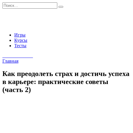
Перейти
Search
к
for:
содержанию
Игры
Курсы
Тесты
Начать занятия
Главная
Как преодолеть страх и достичь успеха
в карьере: практические советы
(часть 2)