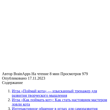
Автор
BrainApps
На чтение
8 мин
Просмотров
979
Опубликовано
17.11.2023
Содержание
Игра «Поймай кота» — изысканный тренажер для
развития творческого мышления
Игра «Как поймать кот»: Как стать настоящим мастером
ловли кота
Интерактивное общение в играх для саморазвития