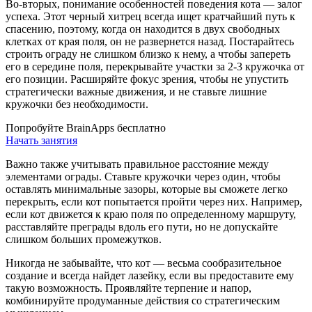
Во-вторых, понимание особенностей поведения кота — залог
успеха. Этот черный хитрец всегда ищет кратчайший путь к
спасению, поэтому, когда он находится в двух свободных
клетках от края поля, он не развернется назад. Постарайтесь
строить ограду не слишком близко к нему, а чтобы запереть
его в середине поля, перекрывайте участки за 2-3 кружочка от
его позиции. Расширяйте фокус зрения, чтобы не упустить
стратегически важные движения, и не ставьте лишние
кружочки без необходимости.
Попробуйте BrainApps бесплатно
Начать занятия
Важно также учитывать правильное расстояние между
элементами ограды. Ставьте кружочки через один, чтобы
оставлять минимальные зазоры, которые вы сможете легко
перекрыть, если кот попытается пройти через них. Например,
если кот движется к краю поля по определенному маршруту,
расставляйте преграды вдоль его пути, но не допускайте
слишком больших промежутков.
Никогда не забывайте, что кот — весьма сообразительное
создание и всегда найдет лазейку, если вы предоставите ему
такую возможность. Проявляйте терпение и напор,
комбинируйте продуманные действия со стратегическим