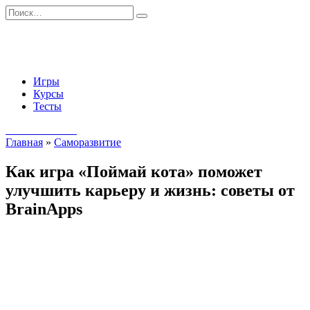
Перейти
Search
к
for:
содержанию
Игры
Курсы
Тесты
Начать занятия
Главная
»
Саморазвитие
Как игра «Поймай кота» поможет
улучшить карьеру и жизнь: советы от
BrainApps