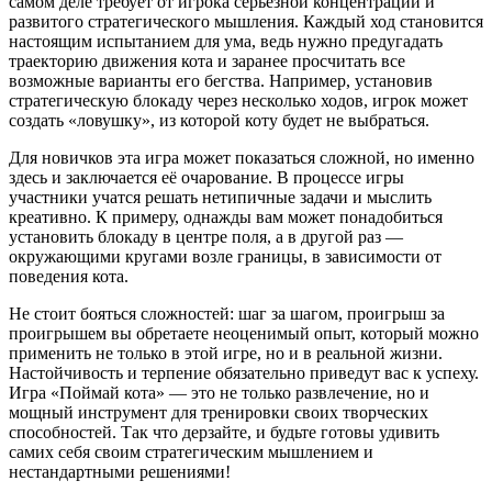
самом деле требует от игрока серьёзной концентрации и
развитого стратегического мышления. Каждый ход становится
настоящим испытанием для ума, ведь нужно предугадать
траекторию движения кота и заранее просчитать все
возможные варианты его бегства. Например, установив
стратегическую блокаду через несколько ходов, игрок может
создать «ловушку», из которой коту будет не выбраться.
Для новичков эта игра может показаться сложной, но именно
здесь и заключается её очарование. В процессе игры
участники учатся решать нетипичные задачи и мыслить
креативно. К примеру, однажды вам может понадобиться
установить блокаду в центре поля, а в другой раз —
окружающими кругами возле границы, в зависимости от
поведения кота.
Не стоит бояться сложностей: шаг за шагом, проигрыш за
проигрышем вы обретаете неоценимый опыт, который можно
применить не только в этой игре, но и в реальной жизни.
Настойчивость и терпение обязательно приведут вас к успеху.
Игра «Поймай кота» — это не только развлечение, но и
мощный инструмент для тренировки своих творческих
способностей. Так что дерзайте, и будьте готовы удивить
самих себя своим стратегическим мышлением и
нестандартными решениями!