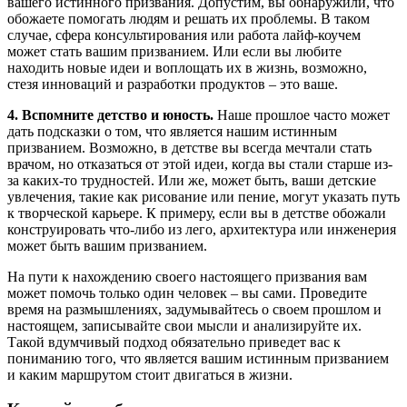
вашего истинного призвания. Допустим, вы обнаружили, что
обожаете помогать людям и решать их проблемы. В таком
случае, сфера консультирования или работа лайф-коучем
может стать вашим призванием. Или если вы любите
находить новые идеи и воплощать их в жизнь, возможно,
стезя инноваций и разработки продуктов – это ваше.
4. Вспомните детство и юность.
Наше прошлое часто может
дать подсказки о том, что является нашим истинным
призванием. Возможно, в детстве вы всегда мечтали стать
врачом, но отказаться от этой идеи, когда вы стали старше из-
за каких-то трудностей. Или же, может быть, ваши детские
увлечения, такие как рисование или пение, могут указать путь
к творческой карьере. К примеру, если вы в детстве обожали
конструировать что-либо из лего, архитектура или инженерия
может быть вашим призванием.
На пути к нахождению своего настоящего призвания вам
может помочь только один человек – вы сами. Проведите
время на размышлениях, задумывайтесь о своем прошлом и
настоящем, записывайте свои мысли и анализируйте их.
Такой вдумчивый подход обязательно приведет вас к
пониманию того, что является вашим истинным призванием
и каким маршрутом стоит двигаться в жизни.