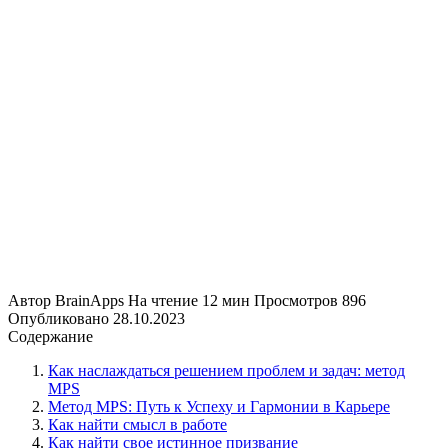
Автор
BrainApps
На чтение
12 мин
Просмотров
896
Опубликовано
28.10.2023
Содержание
Как наслаждаться решением проблем и задач: метод
MPS
Метод MPS: Путь к Успеху и Гармонии в Карьере
Как найти смысл в работе
Как найти свое истинное призвание