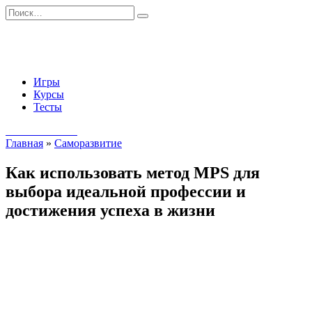
Перейти
Search
к
for:
содержанию
Игры
Курсы
Тесты
Начать занятия
Главная
»
Саморазвитие
Как использовать метод MPS для
выбора идеальной профессии и
достижения успеха в жизни