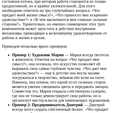
состояния потока, при котором работа становится не только
продуктивной, но и крайне увлекательной. Для этого
необходимо ответить на три глубочайших вопроса: «Что
придает моей жизни смысл?», «Что приносит мне искреннее
удовольствие?» и «В чем заключаются мои главные сильные
стороны?». Удивительно, но именно совмещение этих трех
компонентов может запустить в действие внутренние
механизмы, приводящие к величайшему удовлетворению от
работы и жизни в целом.
Приведем несколько ярких примеров:
Пример 1: Художник Мария
— Мария всегда тяготела
к живописи. Ответив на вопрос «Что придает мне
смысл?», она осознала, что искусство позволяет ей
выражать свои самые глубокие чувства. «Что дает мне
удовольствие?» — еще в детстве она могла часами
погружаться в творчество, забывая обо всем на свете.
Наконец, она поняла, что одной из ее сильных сторон
является умение смешивать цвета и передавать эмоции.
Совместив это, Мария открыла собственную галерею,
где она не только демонстрирует свои работы, но и
организует мастер-классы для начинающих художников.
Пример 2: Предприниматель Дмитрий
— Дмитрий
всегда хотел создать собственный бизнес. «Что придает