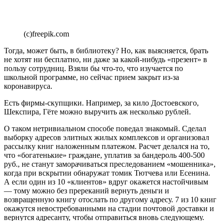
(c)freepik.com
Тогда, может быть, в библиотеку? Но, как выясняется, брать
не хотят ни бесплатно, ни даже за какой-нибудь «презент» в
пользу сотрудниц. Взяли бы что-то, что изучается по
школьной программе, но сейчас прием закрыт из-за
коронавируса.
Есть фирмы-скупщики. Например, за кило Достоевского,
Шекспира, Гёте можно выручить аж несколько рублей.
О таком нетривиальном способе поведал знакомый. Сделал
выборку адресов элитных жилых комплексов и организовал
рассылку книг наложенным платежом. Расчет делался на то,
что «богатенькие» граждане, уплатив за бандероль 400-500
руб., не станут заморачиваться преследованием «мошенника»,
когда при вскрытии обнаружат томик Тютчева или Есенина.
А если один из 10 «клиентов» вдруг окажется настойчивым
— тому можно без пререканий вернуть деньги и
возвращенную книгу отослать по другому адресу. 7 из 10 книг
окажутся невостребованными на стадии почтовой доставки и
вернутся адресанту, чтобы отправиться вновь следующему.