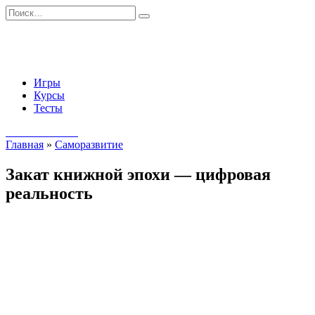
Перейти
Search
к
for:
содержанию
Игры
Курсы
Тесты
Начать занятия
Главная
»
Саморазвитие
Закат книжной эпохи — цифровая
реальность