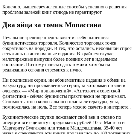
Конечно, вышеперечисленные способы успешного решения
проблемы залежей книг отнюдь не гарантируют.
Два яйца за томик Мопассана
Печальное зрелище представляет из себя нынешняя
букинистическая торговля. Количество торговых точек
сократилось на порядки. В тех, что остались, небольшой спрос
есть лишь на антикварные издания. В крайнем случае,
малотиражные выпуски более поздних лет в идеальном
состоянии. Поэтому шансы сдать томики хотя бы на
реализацию сегодня стремятся к нулю.
Ни подписные серии, ни абонементные издания в обмен на
макулатуру, ни прославленные серии, за которыми стояли в
очередях — «Мир приключений», «Антология советской
фантастики» сейчас букинисты практически не принимают.
Стоимость этого колоссального пласта литературы, увы,
помножилась на ноль. Все теперь можно скачать в интернете..
Букинистические скупки доживают свой век и словно по
инерции все еще могут предложить рублей 10 за Мастера и
Маргариту Булгакова или томик Мандельштама. 35-40 лет
назад у спекулянтов эти книги продавались по 100 тогдашних