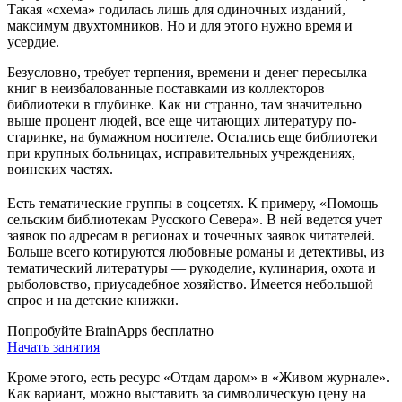
Такая «схема» годилась лишь для одиночных изданий,
максимум двухтомников. Но и для этого нужно время и
усердие.
Безусловно, требует терпения, времени и денег пересылка
книг в неизбалованные поставками из коллекторов
библиотеки в глубинке. Как ни странно, там значительно
выше процент людей, все еще читающих литературу по-
старинке, на бумажном носителе. Остались еще библиотеки
при крупных больницах, исправительных учреждениях,
воинских частях.
Есть тематические группы в соцсетях. К примеру, «Помощь
сельским библиотекам Русского Севера». В ней ведется учет
заявок по адресам в регионах и точечных заявок читателей.
Больше всего котируются любовные романы и детективы, из
тематический литературы — рукоделие, кулинария, охота и
рыболовство, приусадебное хозяйство. Имеется небольшой
спрос и на детские книжки.
Попробуйте BrainApps бесплатно
Начать занятия
Кроме этого, есть ресурс «Отдам даром» в «Живом журнале».
Как вариант, можно выставить за символическую цену на