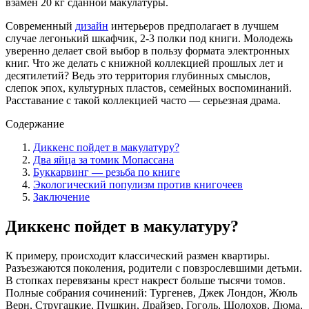
взамен 20 кг сданной макулатуры.
Современный
дизайн
интерьеров предполагает в лучшем
случае легонький шкафчик, 2-3 полки под книги. Молодежь
уверенно делает свой выбор в пользу формата электронных
книг. Что же делать с книжной коллекцией прошлых лет и
десятилетий? Ведь это территория глубинных смыслов,
слепок эпох, культурных пластов, семейных воспоминаний.
Расставание с такой коллекцией часто — серьезная драма.
Содержание
Диккенс пойдет в макулатуру?
Два яйца за томик Мопассана
Буккарвинг — резьба по книге
Экологический популизм против книгочеев
Заключение
Диккенс пойдет в макулатуру?
К примеру, происходит классический размен квартиры.
Разъезжаются поколения, родители с повзрослевшими детьми.
В стопках перевязаны крест накрест больше тысячи томов.
Полные собрания сочинений: Тургенев, Джек Лондон, Жюль
Верн, Стругацкие, Пушкин, Драйзер, Гоголь, Шолохов, Дюма,