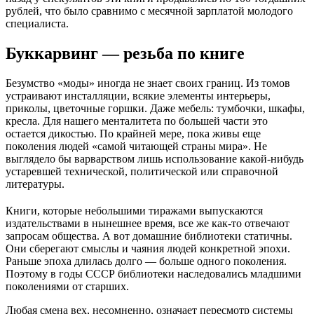
рублей, что было сравнимо с месячной зарплатой молодого
специалиста.
Буккарвинг — резьба по книге
Безумство «моды» иногда не знает своих границ. Из томов
устраивают инсталляции, всякие элементы интерьеры,
приколы, цветочные горшки. Даже мебель: тумбочки, шкафы,
кресла. Для нашего менталитета по большей части это
остается дикостью. По крайней мере, пока живы еще
поколения людей «самой читающей страны мира». Не
выглядело бы варварством лишь использование какой-нибудь
устаревшей технической, политической или справочной
литературы.
Книги, которые небольшими тиражами выпускаются
издательствами в нынешнее время, все же как-то отвечают
запросам общества. А вот домашние библиотеки статичны.
Они сберегают смыслы и чаяния людей конкретной эпохи.
Раньше эпоха длилась долго — больше одного поколения.
Поэтому в годы СССР библиотеки наследовались младшими
поколениями от старших.
Любая смена вех, несомненно, означает пересмотр системы