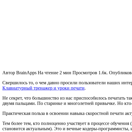
Автор
BrainApps
На чтение
2 мин
Просмотров
1.6к.
Опубликов
Свершилось то, о чем давно просили пользователи наших инте
Клавиатурный тренажер и уроки печати
.
Не секрет, что большинство из нас приспособилось печатать та
двумя пальцами. По старинке и многолетней привычке. Но кто-
Практическая польза в освоении навыка скоростной печати акт
Тем более тем, кто полноценно участвует в процессе обучения 
становится актуальным). Это и вечные кодеры-программисты, и