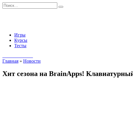
Перейти
Search
к
for:
содержанию
Игры
Курсы
Тесты
Начать занятия
Главная
»
Новости
Хит сезона на BrainApps! Клавиатурны