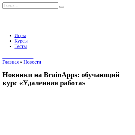
Перейти
Search
к
for:
содержанию
Игры
Курсы
Тесты
Начать занятия
Главная
»
Новости
Новинки на BrainApps: обучающий
курс «Удаленная работа»