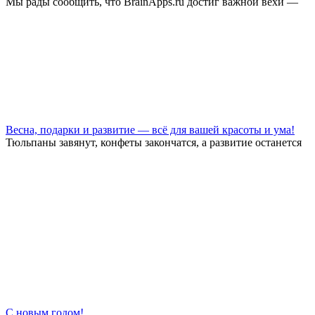
Мы рады сообщить, что BrainApps.ru достиг важной вехи —
Весна, подарки и развитие — всё для вашей красоты и ума!
Тюльпаны завянут, конфеты закончатся, а развитие останется
С новым годом!