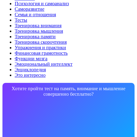
Психология и самоанализ
Саморазвитие
Семья и отношения
Тесты
Тренировка внимания
Тренировка мышления
Тренировка памяти
Тренировка скорочтения
Упражнения и практики
Финансовая грамотность
Функции мозга
Эмоциональный интеллект
Энциклопедия
Это интересно
Хотите пройти тест на память, внимание и мышление
совершенно бесплатно?