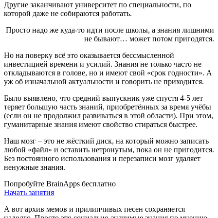
Другие заканчивают университет по специальности, по
которой даже не собираются работать.
Просто надо же куда-то идти после школы, а знания лишними
не бывают… может потом пригодятся.
Но на поверку всё это оказывается бессмысленной
инвестицией времени и усилий. Знания не только часто не
откладываются в голове, но и имеют свой «срок годности». А
уж об изначальной актуальности и говорить не приходится.
Было выявлено, что средний выпускник уже спустя 4-5 лет
теряет большую часть знаний, приобретённых за время учёбы
(если он не продолжил развиваться в этой области). При этом,
гуманитарные знания имеют свойство стираться быстрее.
Наш мозг – это не жёсткий диск, на который можно записать
любой «файл» и оставить нетронутым, пока он не пригодится.
Без постоянного использования и перезаписи мозг удаляет
ненужные знания.
Попробуйте BrainApps бесплатно
Начать занятия
А вот архив мемов и прилипчивых песен сохраняется
надолго. Просто это социально-значимые знания по мнению