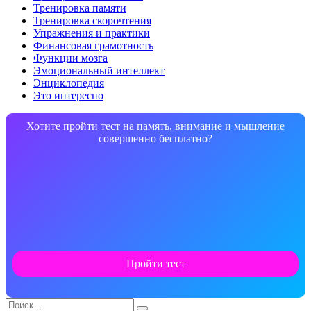
Тренировка памяти
Тренировка скорочтения
Упражнения и практики
Финансовая грамотность
Функции мозга
Эмоциональный интеллект
Энциклопедия
Это интересно
Хотите пройти тест на память, внимание и мышление
совершенно бесплатно?
Пройти тест
Search