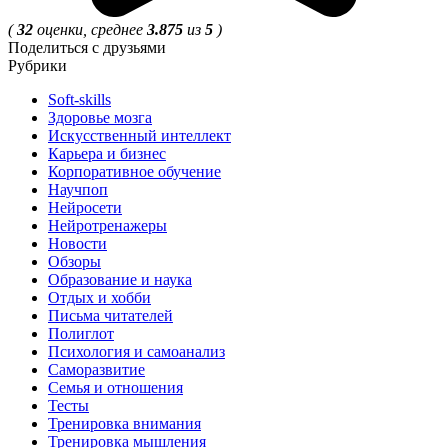
(
32
оценки, среднее
3.875
из
5
)
Поделиться с друзьями
Рубрики
Soft-skills
Здоровье мозга
Искусственный интеллект
Карьера и бизнес
Корпоративное обучение
Научпоп
Нейросети
Нейротренажеры
Новости
Обзоры
Образование и наука
Отдых и хобби
Письма читателей
Полиглот
Психология и самоанализ
Саморазвитие
Семья и отношения
Тесты
Тренировка внимания
Тренировка мышления