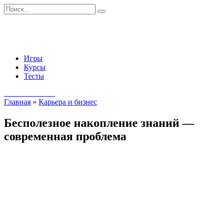
Перейти
Search
к
for:
содержанию
Игры
Курсы
Тесты
Начать занятия
Главная
»
Карьера и бизнес
Бесполезное накопление знаний —
современная проблема