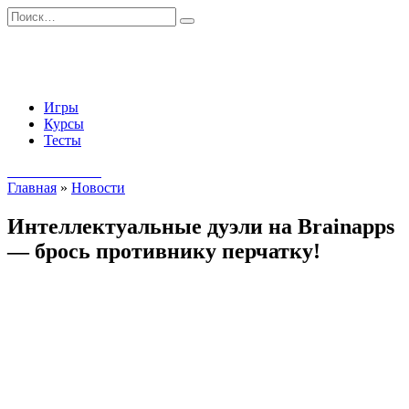
Перейти
Search
к
for:
содержанию
Игры
Курсы
Тесты
Начать занятия
Главная
»
Новости
Интеллектуальные дуэли на Brainapps
— брось противнику перчатку!