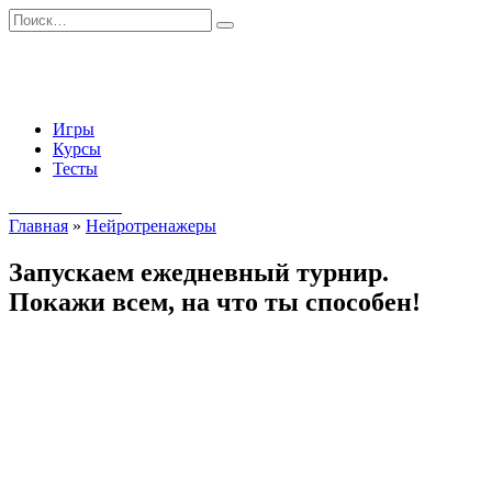
Перейти
Search
к
for:
содержанию
Игры
Курсы
Тесты
Начать занятия
Главная
»
Нейротренажеры
Запускаем ежедневный турнир.
Покажи всем, на что ты способен!