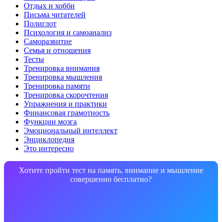
Отдых и хобби
Письма читателей
Полиглот
Психология и самоанализ
Саморазвитие
Семья и отношения
Тесты
Тренировка внимания
Тренировка мышления
Тренировка памяти
Тренировка скорочтения
Упражнения и практики
Финансовая грамотность
Функции мозга
Эмоциональный интеллект
Энциклопедия
Это интересно
Хотите пройти тест на память, внимание и мышление
совершенно бесплатно?